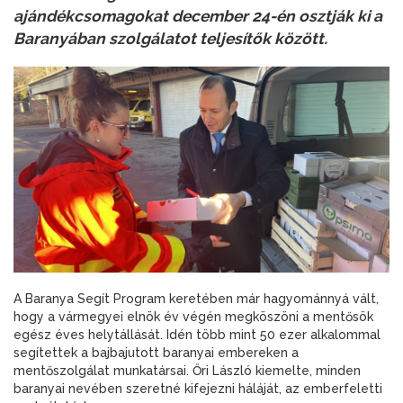
ajándékcsomagokat december 24-én osztják ki a
Baranyában szolgálatot teljesítők között.
A Baranya Segít Program keretében már hagyománnyá vált,
hogy a vármegyei elnök év végén megköszöni a mentősök
egész éves helytállását. Idén több mint 50 ezer alkalommal
segítettek a bajbajutott baranyai embereken a
mentőszolgálat munkatársai. Őri László kiemelte, minden
baranyai nevében szeretné kifejezni háláját, az emberfeletti