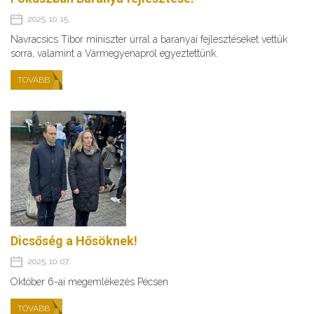
2025. 10. 15.
Navracsics Tibor miniszter úrral a baranyai fejlesztéseket vettük
sorra, valamint a Vármegyenapról egyeztettünk.
TOVÁBB
Dicsőség a Hősöknek!
2025. 10. 07.
Október 6-ai megemlékezés Pécsen
TOVÁBB