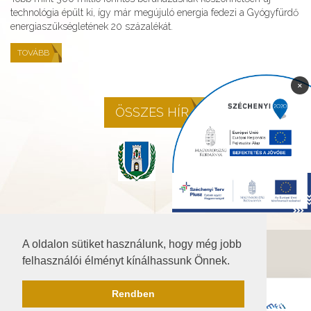
technológia épült ki, így már megújuló energia fedezi a Gyógyfürdő
energiaszükségletének 20 százalékát.
TOVÁBB
×
ÖSSZES HÍR
A oldalon sütiket használunk, hogy még jobb
©2026 Baranya.hu
felhasználói élményt kínálhassunk Önnek.
Akadálymentesítési nyilatkozat
Rendben