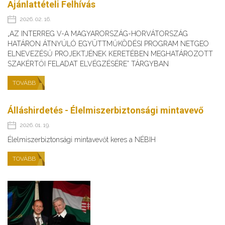
Ajánlattételi Felhívás
2026. 02. 16.
„AZ INTERREG V-A MAGYARORSZÁG-HORVÁTORSZÁG
HATÁRON ÁTNYÚLÓ EGYÜTTMŰKÖDÉSI PROGRAM NETGEO
ELNEVEZÉSŰ PROJEKTJÉNEK KERETÉBEN MEGHATÁROZOTT
SZAKÉRTŐI FELADAT ELVÉGZÉSÉRE” TÁRGYBAN
TOVÁBB
Álláshirdetés - Élelmiszerbiztonsági mintavevő
2026. 01. 19.
Élelmiszerbiztonsági mintavevőt keres a NÉBIH
TOVÁBB