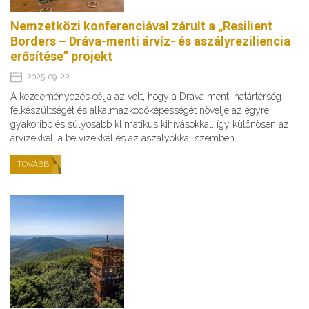
Nemzetközi konferenciával zárult a „Resilient
Borders – Dráva-menti árvíz- és aszályreziliencia
erősítése” projekt
2025. 09. 22.
A kezdeményezés célja az volt, hogy a Dráva menti határtérség
felkészültségét és alkalmazkodóképességét növelje az egyre
gyakoribb és súlyosabb klimatikus kihívásokkal, így különösen az
árvizekkel, a belvizekkel és az aszályokkal szemben.
TOVÁBB