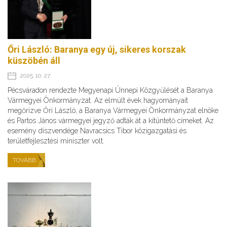
Őri László: Baranya egy új, sikeres korszak
küszöbén áll
2025. 10. 27.
Pécsváradon rendezte Megyenapi Ünnepi Közgyűlését a Baranya
Vármegyei Önkormányzat. Az elmúlt évek hagyományait
megőrizve Őri László, a Baranya Vármegyei Önkormányzat elnöke
és Partos János vármegyei jegyző adták át a kitüntető címeket. Az
esemény díszvendége Navracsics Tibor közigazgatási és
területfejlesztési miniszter volt.
TOVÁBB