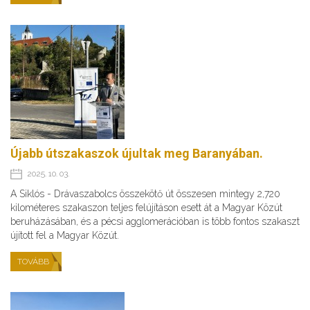
Újabb útszakaszok újultak meg Baranyában.
2025. 10. 03.
A Siklós - Drávaszabolcs összekötő út összesen mintegy 2,720
kilométeres szakaszon teljes felújításon esett át a Magyar Közút
beruházásában, és a pécsi agglomerációban is több fontos szakaszt
újított fel a Magyar Közút.
TOVÁBB