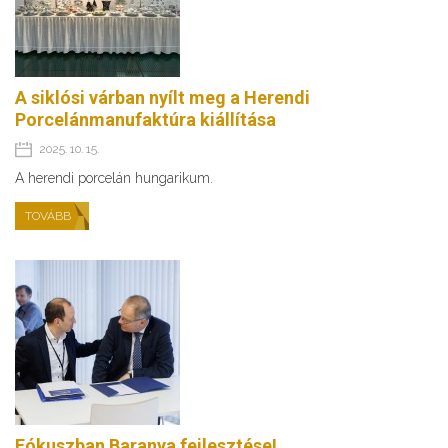
A siklósi várban nyílt meg a Herendi
Porcelánmanufaktúra kiállítása
2025. 10. 15.
A herendi porcelán hungarikum.
TOVÁBB
Fókuszban Baranya fejlesztése!