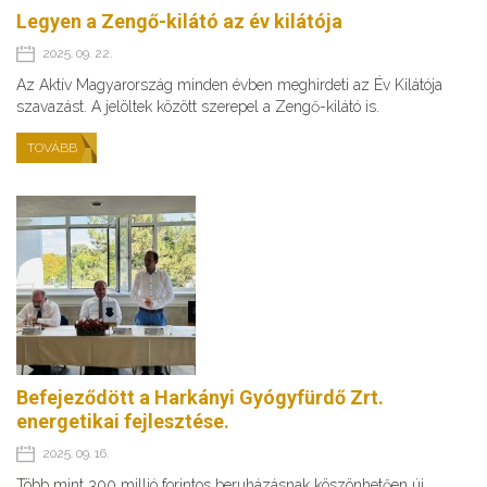
Legyen a Zengő-kilátó az év kilátója
2025. 09. 22.
Az Aktív Magyarország minden évben meghirdeti az Év Kilátója
szavazást. A jelöltek között szerepel a Zengő-kilátó is.
TOVÁBB
Befejeződött a Harkányi Gyógyfürdő Zrt.
energetikai fejlesztése.
2025. 09. 16.
Több mint 300 millió forintos beruházásnak köszönhetően új