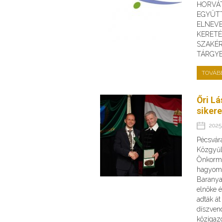
HORVÁ
EGYÜT
ELNEV
KERET
SZAKÉR
TÁRGY
TOVÁB
Őri Lá
siker
2025.
Pécsvár
Közgyűl
Önkormá
hagyomá
Barany
elnöke 
adták át
díszven
közigazg