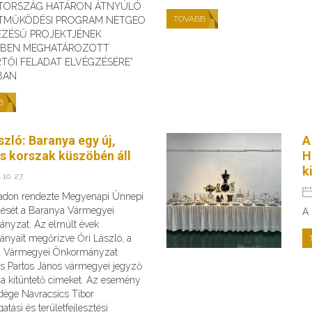
TORSZÁG HATÁRON ÁTNYÚLÓ
TOVÁBB
TMŰKÖDÉSI PROGRAM NETGEO
EZÉSŰ PROJEKTJÉNEK
ÉBEN MEGHATÁROZOTT
TŐI FELADAT ELVÉGZÉSÉRE”
BAN
B
szló: Baranya egy új,
A
es korszak küszöbén áll
H
k
 10. 27.
adon rendezte Megyenapi Ünnepi
ését a Baranya Vármegyei
A 
nyzat. Az elmúlt évek
nyait megőrizve Őri László, a
a Vármegyei Önkormányzat
és Partos János vármegyei jegyző
 a kitüntető címeket. Az esemény
dége Navracsics Tibor
atási és területfejlesztési