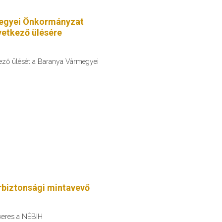
egyei Önkormányzat
etkező ülésére
kező ülését a Baranya Vármegyei
erbiztonsági mintavevő
 keres a NÉBIH