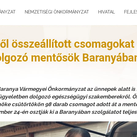
ÁNYZAT
NEMZETISÉGI ÖNKORMÁNYZAT
HIVATAL
FEJLE
ől összeállított csomagokat
dolgozó mentősök Baranyába
aranya Vármegyei Önkormányzat az ünnepek alatt is s
 ügyeletben dolgozó egészségügyi szakemberekről. Őr
öke csütörtökön 98 darab csomagot adott át a ment
r 24-én osztják ki a Baranyában szolgálatot teljesí