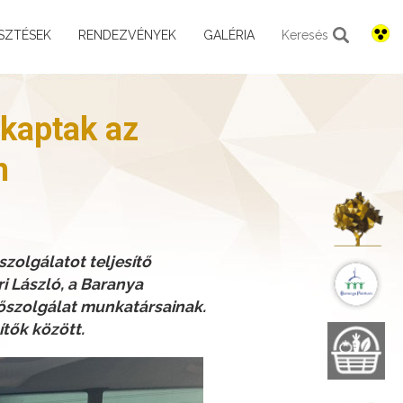
SZTÉSEK
RENDEZVÉNYEK
GALÉRIA
Keresés
 kaptak az
n
K
zolgálatot teljesítő
B
i László, a Baranya
őszolgálat munkatársainak.
tők között.
B