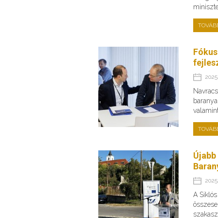
miniszte
TOVÁB
Fókus
fejles
2025.
Navracsi
baranyai
valamin
TOVÁB
Újabb
Baran
2025.
A Sikló
összese
szakaszo