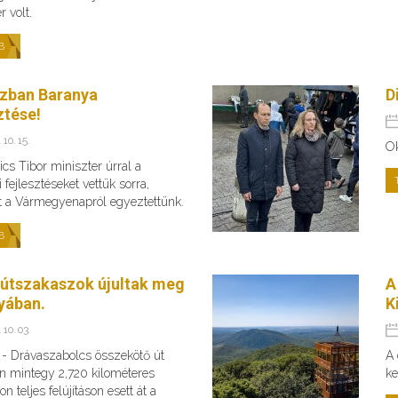
r volt.
B
zban Baranya
D
ztése!
 10. 15.
O
cs Tibor miniszter úrral a
 fejlesztéseket vettük sorra,
t a Vármegyenapról egyeztettünk.
B
 útszakaszok újultak meg
A
yában.
K
 10. 03.
s - Drávaszabolcs összekötő út
A 
n mintegy 2,720 kilométeres
ke
n teljes felújításon esett át a