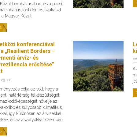
Közút beruházásában, és a pécsi
rációban is több fontos szakaszt
fel a Magyar Közút.
B
tközi konferenciával
L
 a „Resilient Borders –
k
menti árvíz- és
reziliencia erősítése”
Az
kt
me
 09. 22.
je
ményezés célja az volt, hogy a
nti határtérség felkészültségét
lmazkodóképességét növelje az
yakoribb és súlyosabb klimatikus
kkal, így különösen az árvizekkel,
zekkel és az aszályokkal szemben.
B