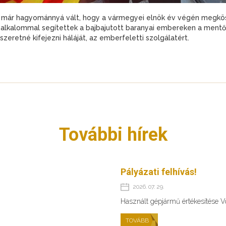
 már hagyománnyá vált, hogy a vármegyei elnök év végén megkö
r alkalommal segítettek a bajbajutott baranyai embereken a mentős
eretné kifejezni háláját, az emberfeletti szolgálatért.
További hírek
Pályázati felhívás!
2026. 07. 29.
Használt gépjármű értékesítése 
TOVÁBB