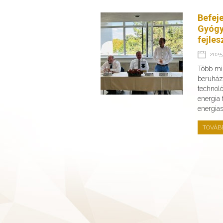
Befej
Gyógy
fejles
2025.
Több min
beruház
technoló
energia
energia
TOVÁB