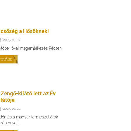
icsőség a Hősöknek!
2025. 10. 07.
któber 6-ai megemlékezés Pécsen
TOVÁBB
 Zengő-kilátó lett az Év
ilátója
2025. 10. 01.
döntés a magyar természetjárók
zében volt.