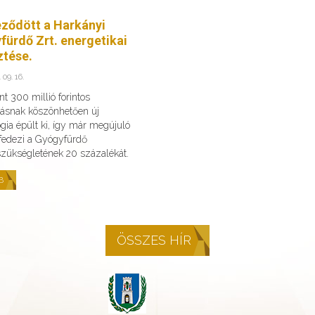
eződött a Harkányi
fürdő Zrt. energetikai
ztése.
 09. 16.
t 300 millió forintos
ásnak köszönhetően új
gia épült ki, így már megújuló
 fedezi a Gyógyfürdő
szükségletének 20 százalékát.
B
ÖSSZES HÍR