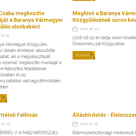
Csaba megkezdte
Meghívó a Baranya Várm
ját a Baranya Vármegyei
Közgyűlésének soron köv
űlés elnökeként
2026. 06. 23.
 07. 16.
2026.06.25-én tartja soron követ
Önkormányzat Közgyűlése
ya Vármegyei Közgyűlés
ki ülésén elnökévé választotta
TOVÁBB
abát, aki a megválasztását
n azonnal megkezdte munkáját a
 fejlesztési feladatainak
álásában és az
nyzatokkal való együttműködés
sében
B
ttételi Felhívás
Álláshirdetés - Élelmisz
 02. 16.
2026. 01. 19.
TERREG V-A MAGYARORSZÁG-
Élelmiszerbiztonsági mintavevőt