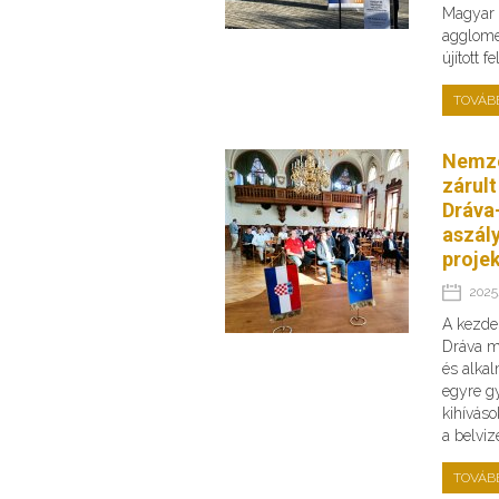
Magyar 
agglome
újított 
TOVÁB
Nemze
zárult
Dráva-
aszály
proje
2025.
A kezde
Dráva me
és alka
egyre g
kihíváso
a belvi
TOVÁB