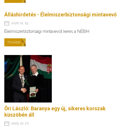
Álláshirdetés - Élelmiszerbiztonsági mintavevő
2026. 01. 19.
Élelmiszerbiztonsági mintavevőt keres a NÉBIH
TOVÁBB
Őri László: Baranya egy új, sikeres korszak
küszöbén áll
2025. 10. 27.