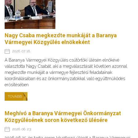
Nagy Csaba megkezdte munkáját a Baranya
Vármegyei Közgyűlés elnökeként
2026. 07. 16.
A Baranya Vármegyei Közgyűlés csütörtöki ülésén elnökévé
választotta Nagy Csabát, aki a megválasztását követően azonnal
megkezdte munkáját a vármegye fejlesztési feladatainak
koordinálásában és az önkormányzatokkal való együttműködés
erősítésében
TOVÁBB
Meghívó a Baranya Vármegyei Önkormányzat
Közgyűlésének soron következő ülésére
2026. 06. 23.
2026.06.25-én tartja soron következő ülését a Baranya Vármegyei