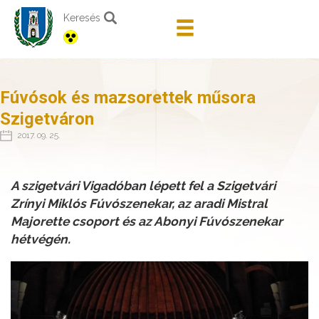
Keresés
Fúvósok és mazsorettek műsora
Szigetváron
2017. 09. 25.
A szigetvári Vigadóban lépett fel a Szigetvári
Zrínyi Miklós Fúvószenekar, az aradi Mistral
Majorette csoport és az Abonyi Fúvószenekar
hétvégén.