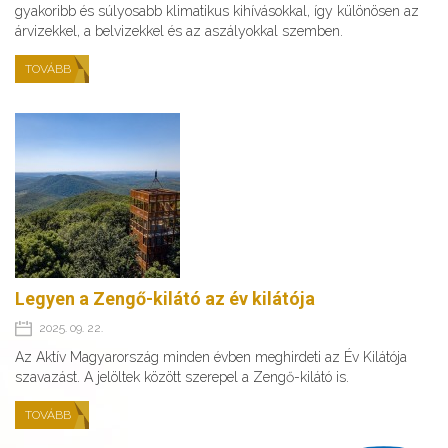
gyakoribb és súlyosabb klimatikus kihívásokkal, így különösen az
árvizekkel, a belvizekkel és az aszályokkal szemben.
TOVÁBB
Legyen a Zengő-kilátó az év kilátója
2025. 09. 22.
Az Aktív Magyarország minden évben meghirdeti az Év Kilátója
szavazást. A jelöltek között szerepel a Zengő-kilátó is.
TOVÁBB