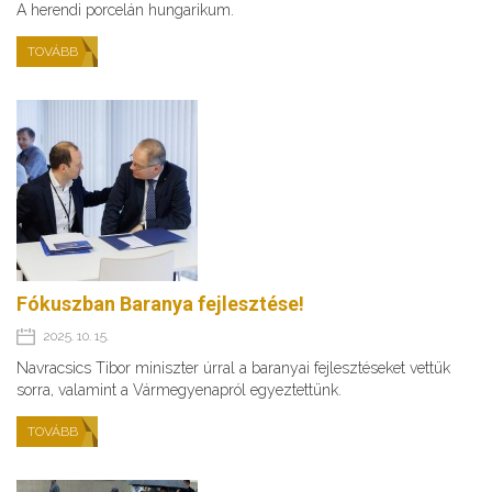
A herendi porcelán hungarikum.
TOVÁBB
Fókuszban Baranya fejlesztése!
2025. 10. 15.
Navracsics Tibor miniszter úrral a baranyai fejlesztéseket vettük
sorra, valamint a Vármegyenapról egyeztettünk.
TOVÁBB