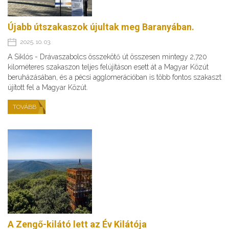
Újabb útszakaszok újultak meg Baranyában.
2025. 10. 03.
A Siklós - Drávaszabolcs összekötő út összesen mintegy 2,720
kilométeres szakaszon teljes felújításon esett át a Magyar Közút
beruházásában, és a pécsi agglomerációban is több fontos szakaszt
újított fel a Magyar Közút.
TOVÁBB
A Zengő-kilátó lett az Év Kilátója