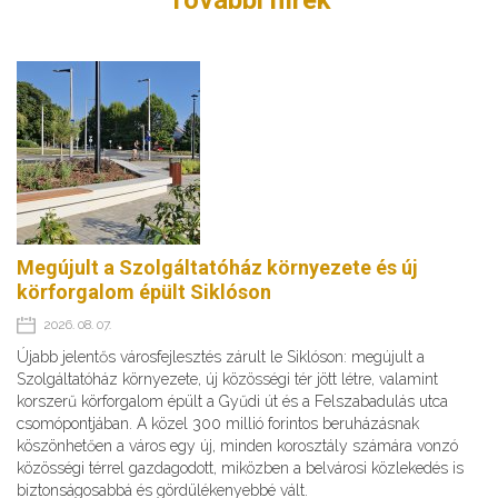
Megújult a Szolgáltatóház környezete és új
körforgalom épült Siklóson
2026. 08. 07.
Újabb jelentős városfejlesztés zárult le Siklóson: megújult a
Szolgáltatóház környezete, új közösségi tér jött létre, valamint
korszerű körforgalom épült a Gyűdi út és a Felszabadulás utca
csomópontjában. A közel 300 millió forintos beruházásnak
köszönhetően a város egy új, minden korosztály számára vonzó
közösségi térrel gazdagodott, miközben a belvárosi közlekedés is
biztonságosabbá és gördülékenyebbé vált.