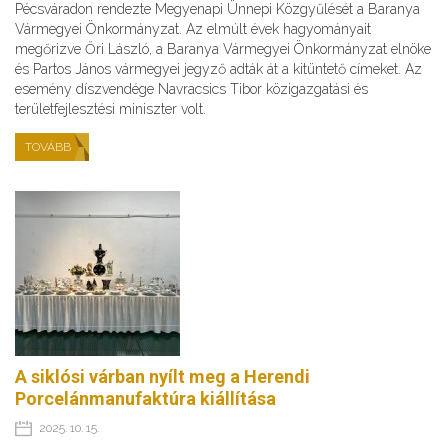
Pécsváradon rendezte Megyenapi Ünnepi Közgyűlését a Baranya
Vármegyei Önkormányzat. Az elmúlt évek hagyományait
megőrizve Őri László, a Baranya Vármegyei Önkormányzat elnöke
és Partos János vármegyei jegyző adták át a kitüntető címeket. Az
esemény díszvendége Navracsics Tibor közigazgatási és
területfejlesztési miniszter volt.
TOVÁBB
A siklósi várban nyílt meg a Herendi
Porcelánmanufaktúra kiállítása
2025. 10. 15.