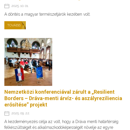
2025. 10. 01.
A döntés a magyar természetjárók kezében volt.
TOVÁBB
Nemzetközi konferenciával zárult a „Resilient
Borders – Dráva-menti árvíz- és aszályreziliencia
erősítése” projekt
2025. 09. 22.
A kezdeményezés célja az volt, hogy a Dráva menti határtérség
felkészültségét és alkalmazkodóképességét növelje az egyre