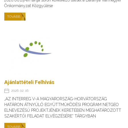
Önkormányzat Közgyűlése
TOVÁBB
Ajánlattételi Felhívás
2026. 02. 16.
„AZ INTERREG V-A MAGYARORSZÁG-HORVÁTORSZÁG
HATÁRON ÁTNYÚLÓ EGYÜTTMŰKÖDÉSI PROGRAM NETGEO
ELNEVEZÉSŰ PROJEKTJÉNEK KERETÉBEN MEGHATÁROZOTT
SZAKÉRTŐI FELADAT ELVÉGZÉSÉRE” TÁRGYBAN
TOVÁBB