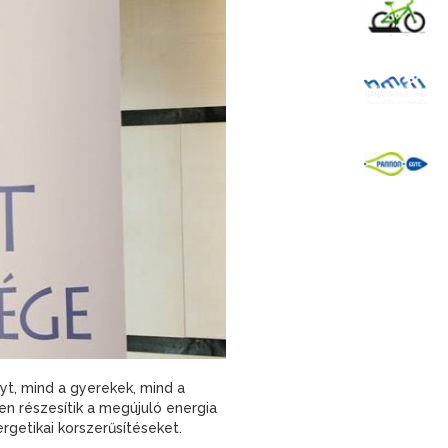
K
B
P
t, mind a gyerekek, mind a
 részesítik a megújuló energia
getikai korszerűsítéseket.