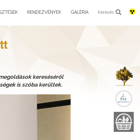
SZTÉSEK
RENDEZVÉNYEK
GALÉRIA
Keresés
tt
K
i megoldások kereséséről
ségek is szóba kerültek.
B
B