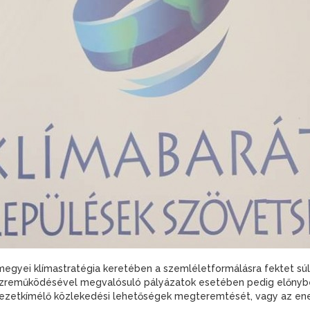
gyei klímastratégia keretében a szemléletformálásra fektet súly
özreműködésével megvalósuló pályázatok esetében pedig előnyben
yezetkímélő közlekedési lehetőségek megteremtését, vagy az ener