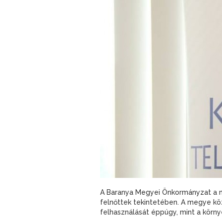
A Baranya Megyei Önkormányzat a me
felnőttek tekintetében. A megye k
felhasználását éppúgy, mint a körn