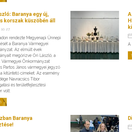
szló: Baranya egy új,
A
es korszak küszöbén áll
H
k
 10. 27.
adon rendezte Megyenapi Ünnepi
ését a Baranya Vármegyei
A 
nyzat. Az elmúlt évek
nyait megőrizve Őri László, a
a Vármegyei Önkormányzat
és Partos János vármegyei jegyző
 a kitüntető címeket. Az esemény
dége Navracsics Tibor
atási és területfejlesztési
r volt.
B
zban Baranya
D
ztése!