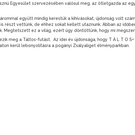
asznú Egyesület szervezésében valósul meg, az ötletgazda az egye
rommal együtt mindig kerestük a kihívásokat, újdonság volt számu
is részt vettünk, de ehhez sokat kellett utaznunk. Abban az időbe
k. Megtetszett ez a világ, ezért úgy döntöttünk, hogy mi megsze
ik meg a Táltos-futást. Az idei év újdonsága, hogy T Á L T O S+ n
baton kerül lebonyolításra a pogányi Zsályaliget élményparkban.