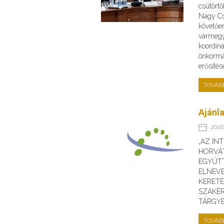
csütörtö
Nagy Cs
követőe
vármegye
koordin
önkormá
erősíté
TOVÁB
Ajánla
2026.
„AZ IN
HORVÁ
EGYÜT
ELNEV
KERET
SZAKÉR
TÁRGY
TOVÁB