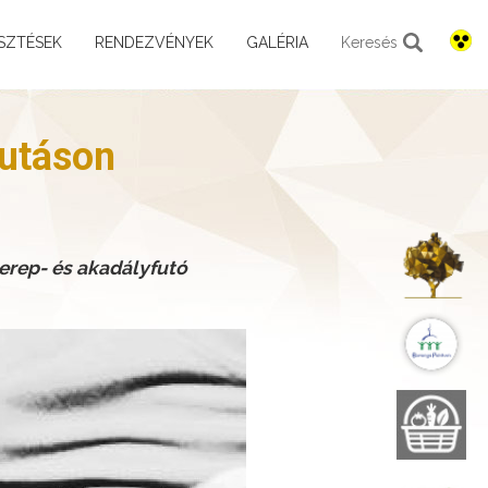
SZTÉSEK
RENDEZVÉNYEK
GALÉRIA
Keresés
futáson
K
terep- és akadályfutó
B
B