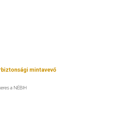
erbiztonsági mintavevő
 keres a NÉBIH