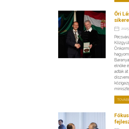
Őri Lá
siker
2025.
Pécsvár
Közgyűl
Önkormá
hagyomá
Barany
elnöke 
adták át
díszven
közigazg
miniszte
TOVÁB
Fókus
fejles