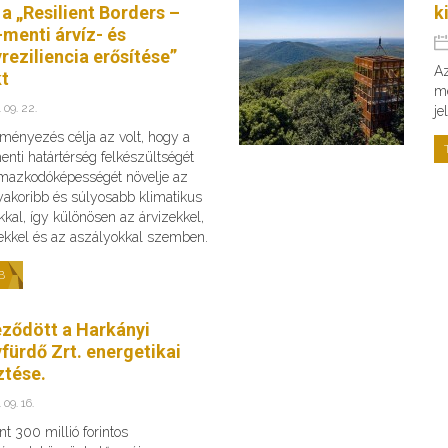
 a „Resilient Borders –
k
menti árvíz- és
reziliencia erősítése”
Az
kt
me
 09. 22.
je
ményezés célja az volt, hogy a
nti határtérség felkészültségét
lmazkodóképességét növelje az
yakoribb és súlyosabb klimatikus
kkal, így különösen az árvizekkel,
zekkel és az aszályokkal szemben.
B
eződött a Harkányi
fürdő Zrt. energetikai
ztése.
 09. 16.
t 300 millió forintos