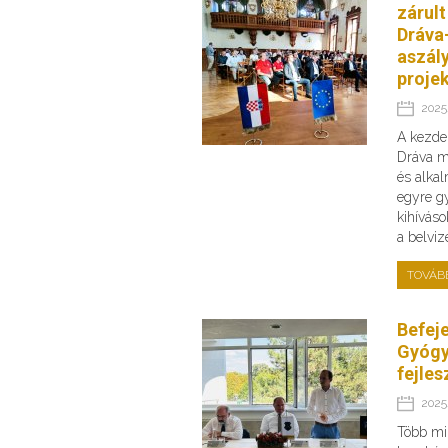
zárult
Dráva-
aszály
proje
2025.
A kezde
Dráva me
és alka
egyre g
kihíváso
a belvi
TOVÁB
Befej
Gyógy
fejles
2025.
Több min