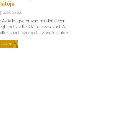
ilátója
2025. 09. 22.
 Aktív Magyarország minden évben
ghirdeti az Év Kilátója szavazást. A
löltek között szerepel a Zengő-kilátó is.
TOVÁBB