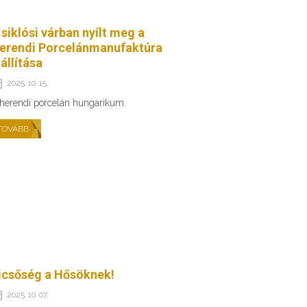
 siklósi várban nyílt meg a
erendi Porcelánmanufaktúra
iállítása
2025. 10. 15.
herendi porcelán hungarikum.
TOVÁBB
icsőség a Hősöknek!
2025. 10. 07.