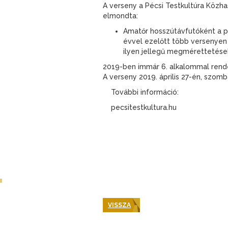
A verseny a Pécsi Testkultúra Közh
elmondta:
Amatőr hosszútávfutóként a pá
évvel ezelőtt több versenyen 
ilyen jellegű megmérettetése
2019-ben immár 6. alkalommal rendez
A verseny 2019. április 27-én, szom
További információ:
pecsitestkultura.hu
VISSZA