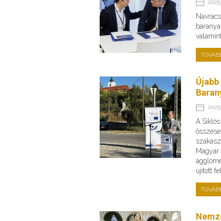
2025.
Navracsi
baranyai
valamin
TOVÁB
Újabb
Baran
2025.
A Sikló
összese
szakaszo
Magyar 
agglome
újított 
TOVÁB
Nemze