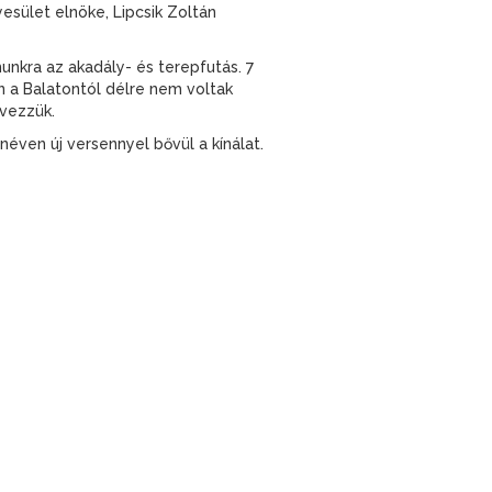
sület elnöke, Lipcsik Zoltán
nkra az akadály- és terepfutás. 7
n a Balatontól délre nem voltak
rvezzük.
éven új versennyel bővül a kínálat.