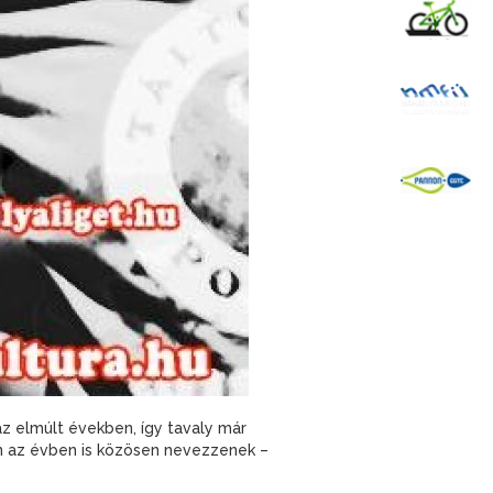
K
B
P
elmúlt években, így tavaly már
ben az évben is közösen nevezzenek –