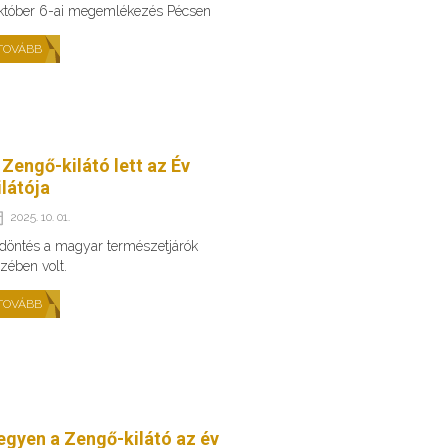
któber 6-ai megemlékezés Pécsen
TOVÁBB
 Zengő-kilátó lett az Év
ilátója
2025. 10. 01.
döntés a magyar természetjárók
zében volt.
TOVÁBB
egyen a Zengő-kilátó az év