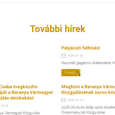
További hírek
Pályázati felhívás!
2026. 07. 29.
Használt gépjármű értékesítése 
TOVÁBB
Csaba megkezdte
Meghívó a Baranya Várm
ját a Baranya Vármegyei
Közgyűlésének soron köv
űlés elnökeként
2026. 06. 23.
 07. 16.
2026.06.25-én tartja soron követ
Önkormányzat Közgyűlése
ya Vármegyei Közgyűlés