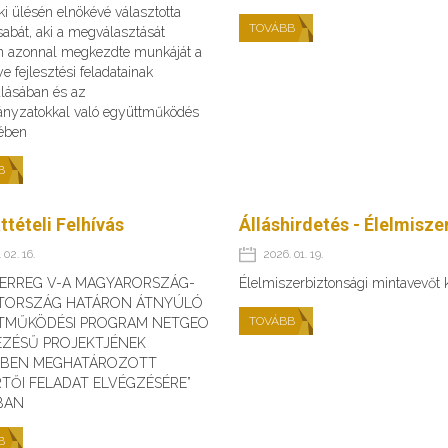
ki ülésén elnökévé választotta
TOVÁBB
abát, aki a megválasztását
n azonnal megkezdte munkáját a
 fejlesztési feladatainak
álásában és az
nyzatokkal való együttműködés
sében
B
ttételi Felhívás
Álláshirdetés - Élelmisz
 02. 16.
2026. 01. 19.
TERREG V-A MAGYARORSZÁG-
Élelmiszerbiztonsági mintavevőt
TORSZÁG HATÁRON ÁTNYÚLÓ
TOVÁBB
TMŰKÖDÉSI PROGRAM NETGEO
EZÉSŰ PROJEKTJÉNEK
ÉBEN MEGHATÁROZOTT
TŐI FELADAT ELVÉGZÉSÉRE”
BAN
B