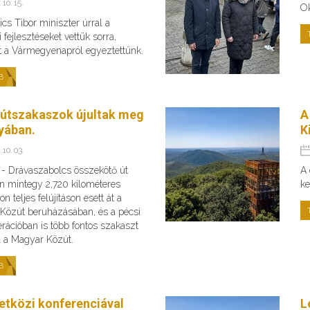
 10. 15.
O
cs Tibor miniszter úrral a
 fejlesztéseket vettük sorra,
t a Vármegyenapról egyeztettünk.
B
 útszakaszok újultak meg
A
yában.
K
 10. 03.
s - Drávaszabolcs összekötő út
A 
n mintegy 2,720 kilométeres
ke
n teljes felújításon esett át a
Közút beruházásában, és a pécsi
rációban is több fontos szakaszt
fel a Magyar Közút.
B
tközi konferenciával
L