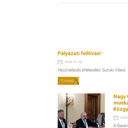
Pályázati felhívás!
2026. 07. 29.
Használtautó értékesítés Suzuki Vitara
TOVÁBB
Nagy 
munká
Közgy
2026.
A Baran