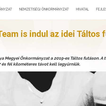
ÁNYZAT
NEMZETISÉGI ÖNKORMÁNYZAT
HIVATAL
FEJLE
am is indul az idei Táltos 
nya Megyei Önkormányzat a 2019-es Táltos futáson. A 
s fél kilométeres távot kell legyűrniük.