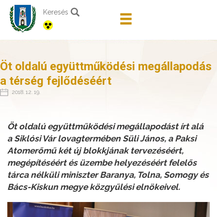
Keresés
Öt oldalú együttműködési megállapodás
a térség fejlődéséért
2018. 12. 19.
Öt oldalú együttműködési megállapodást írt alá
a Siklósi Vár lovagtermében Süli János, a Paksi
Atomerőmű két új blokkjának tervezéséért,
megépítéséért és üzembe helyezéséért felelős
tárca nélküli miniszter Baranya, Tolna, Somogy és
Bács-Kiskun megye közgyűlési elnökeivel.