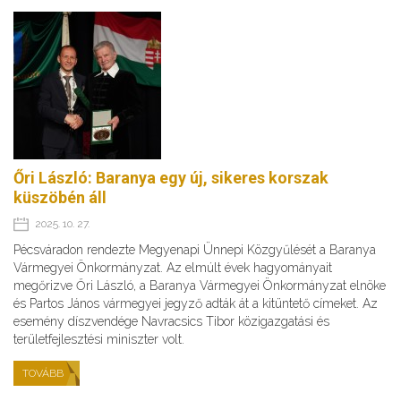
Őri László: Baranya egy új, sikeres korszak
küszöbén áll
2025. 10. 27.
Pécsváradon rendezte Megyenapi Ünnepi Közgyűlését a Baranya
Vármegyei Önkormányzat. Az elmúlt évek hagyományait
megőrizve Őri László, a Baranya Vármegyei Önkormányzat elnöke
és Partos János vármegyei jegyző adták át a kitüntető címeket. Az
esemény díszvendége Navracsics Tibor közigazgatási és
területfejlesztési miniszter volt.
TOVÁBB