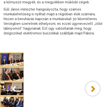
a környező megyék, és a megyékben működő cégek.
Süli János miniszter hangsúlyozta, hogy számos
munkalehetőség is nyílhat majd a régióban élők számára,
hiszen a beruházás kapcsán a munkásokat 30 kilométeres
térségben szeretnék elhelyezni, és ezzel úgynevezett „zöld
lábnyomot” hagynának. Ezt úgy valósítanák meg, hogy
dolgozókat elektromos buszokkal szállítják majd Paksra.