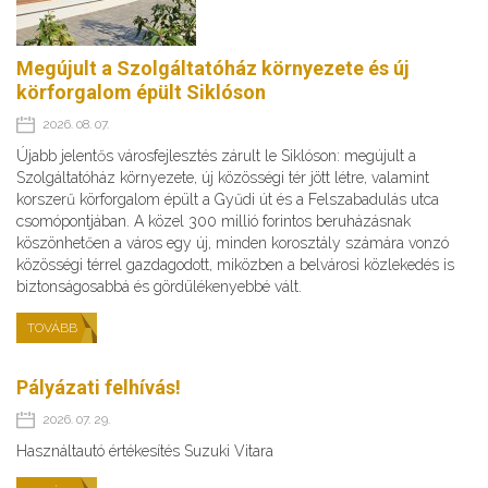
Megújult a Szolgáltatóház környezete és új
körforgalom épült Siklóson
2026. 08. 07.
Újabb jelentős városfejlesztés zárult le Siklóson: megújult a
Szolgáltatóház környezete, új közösségi tér jött létre, valamint
korszerű körforgalom épült a Gyűdi út és a Felszabadulás utca
csomópontjában. A közel 300 millió forintos beruházásnak
köszönhetően a város egy új, minden korosztály számára vonzó
közösségi térrel gazdagodott, miközben a belvárosi közlekedés is
biztonságosabbá és gördülékenyebbé vált.
TOVÁBB
Pályázati felhívás!
2026. 07. 29.
Használtautó értékesítés Suzuki Vitara