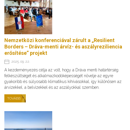
Nemzetközi konferenciával zárult a „Resilient
Borders – Dráva-menti árvíz- és aszályreziliencia
erősítése” projekt
2025. 09. 22.
A kezdeményezés célja az volt, hogy a Dráva menti határtérség
felkészültségét és alkalmazkodóképességét növelje az egyre
gyakoribb és súlyosabb klimatikus kihívásokkal, így különösen az
árvizekkel, a belvizekkel és az aszályokkal szemben.
TOVÁBB