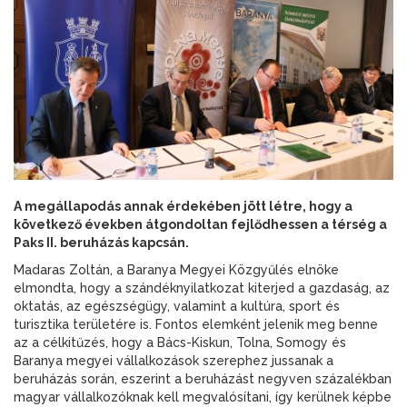
A megállapodás annak érdekében jött létre, hogy a
következő években átgondoltan fejlődhessen a térség a
Paks II. beruházás kapcsán.
Madaras Zoltán, a Baranya Megyei Közgyűlés elnöke
elmondta, hogy a szándéknyilatkozat kiterjed a gazdaság, az
oktatás, az egészségügy, valamint a kultúra, sport és
turisztika területére is. Fontos elemként jelenik meg benne
az a célkitűzés, hogy a Bács-Kiskun, Tolna, Somogy és
Baranya megyei vállalkozások szerephez jussanak a
beruházás során, eszerint a beruházást negyven százalékban
magyar vállalkozóknak kell megvalósítani, így kerülnek képbe