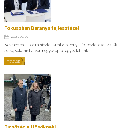
Fókuszban Baranya fejlesztése!
2025. 10. 15.
Navracsics Tibor miniszter úrral a baranyai fejlesztéseket vettük
sorra, valamint a Vármegyenapról egyeztettünk.
TOVÁBB
Dicsőség a Hősöknek!