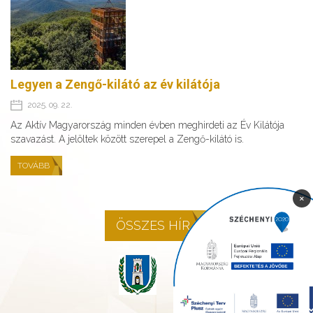
Legyen a Zengő-kilátó az év kilátója
2025. 09. 22.
Az Aktív Magyarország minden évben meghirdeti az Év Kilátója
szavazást. A jelöltek között szerepel a Zengő-kilátó is.
TOVÁBB
×
ÖSSZES HÍR