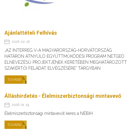
Ajánlattételi Felhívás
2026. 02. 16.
„AZ INTERREG V-A MAGYARORSZÁG-HORVÁTORSZÁG
HATÁRON ÁTNYÚLÓ EGYÜTTMŰKÖDÉSI PROGRAM NETGEO
ELNEVEZÉSŰ PROJEKTJÉNEK KERETÉBEN MEGHATÁROZOTT
SZAKÉRTŐI FELADAT ELVÉGZÉSÉRE” TÁRGYBAN
TOVÁBB
Álláshirdetés - Élelmiszerbiztonsági mintavevő
2026. 01. 19.
Élelmiszerbiztonsági mintavevőt keres a NÉBIH
TOVÁBB