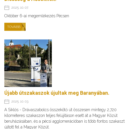
2025. 10. 07.
Október 6-ai megemlékezés Pécsen
TOVÁBB
Újabb útszakaszok újultak meg Baranyában.
2025. 10. 03.
A Siklós - Drávaszabolcs összekötő út összesen mintegy 2,720
kilométeres szakaszon teljes felújításon esett át a Magyar Közút
beruházásában, és a pécsi agglomerációban is több fontos szakaszt
újított fel a Magyar Közút.