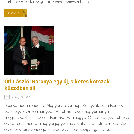
Élelmiszerbiztonsági mintavevőt keres a NÉBIH
TOVÁBB
Őri László: Baranya egy új, sikeres korszak
küszöbén áll
2025. 10. 27.
Pécsváradon rendezte Megyenapi Ünnepi Közgyűlését a Baranya
Vármegyei Önkormányzat. Az elmúlt évek hagyományait
megőrizve Őri László, a Baranya Vármegyei Önkormányzat elnöke
és Partos János vármegyei jegyző adták át a kitüntető címeket. Az
esemény díszvendége Navracsics Tibor közigazgatási és