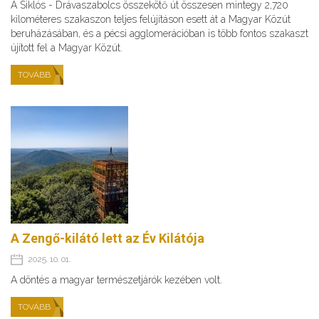
A Siklós - Drávaszabolcs összekötő út összesen mintegy 2,720
kilométeres szakaszon teljes felújításon esett át a Magyar Közút
beruházásában, és a pécsi agglomerációban is több fontos szakaszt
újított fel a Magyar Közút.
TOVÁBB
A Zengő-kilátó lett az Év Kilátója
2025. 10. 01.
A döntés a magyar természetjárók kezében volt.
TOVÁBB