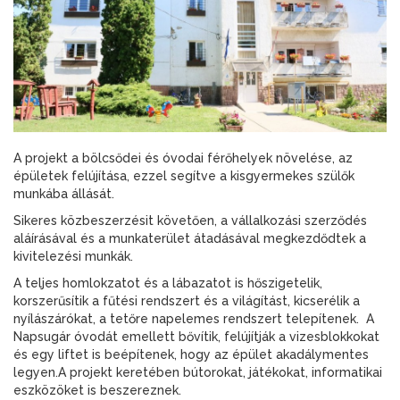
A projekt a bölcsődei és óvodai férőhelyek növelése, az
épületek felújítása, ezzel segítve a kisgyermekes szülők
munkába állását.
Sikeres közbeszerzésit követően, a vállalkozási szerződés
aláírásával és a munkaterület átadásával megkezdődtek a
kivitelezési munkák.
A teljes homlokzatot és a lábazatot is hőszigetelik,
korszerűsítik a fűtési rendszert és a világítást, kicserélik a
nyílászárókat, a tetőre napelemes rendszert telepítenek. A
Napsugár óvodát emellett bővítik, felújítják a vizesblokkokat
és egy liftet is beépítenek, hogy az épület akadálymentes
legyen.A projekt keretében bútorokat, játékokat, informatikai
eszközöket is beszereznek.