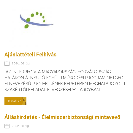
Ajánlattételi Felhívás
2026. 02. 16.
„AZ INTERREG V-A MAGYARORSZÁG-HORVÁTORSZÁG
HATÁRON ÁTNYÚLÓ EGYÜTTMŰKÖDÉSI PROGRAM NETGEO
ELNEVEZÉSŰ PROJEKTJÉNEK KERETÉBEN MEGHATÁROZOTT
SZAKÉRTŐI FELADAT ELVÉGZÉSÉRE” TÁRGYBAN
TOVÁBB
Álláshirdetés - Élelmiszerbiztonsági mintavevő
2026. 01. 19.