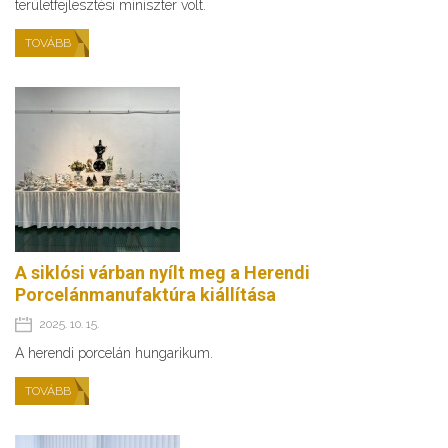
területfejlesztési miniszter volt.
TOVÁBB
A siklósi várban nyílt meg a Herendi
Porcelánmanufaktúra kiállítása
2025. 10. 15.
A herendi porcelán hungarikum.
TOVÁBB