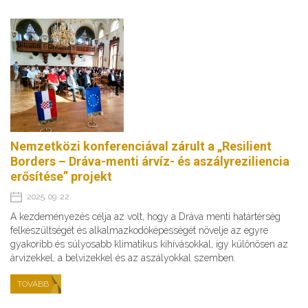
Nemzetközi konferenciával zárult a „Resilient
Borders – Dráva-menti árvíz- és aszályreziliencia
erősítése” projekt
2025. 09. 22.
A kezdeményezés célja az volt, hogy a Dráva menti határtérség
felkészültségét és alkalmazkodóképességét növelje az egyre
gyakoribb és súlyosabb klimatikus kihívásokkal, így különösen az
árvizekkel, a belvizekkel és az aszályokkal szemben.
TOVÁBB