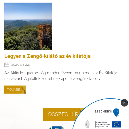
Legyen a Zengő-kilátó az év kilátója
2025. 09. 22.
Az Aktív Magyarország minden évben meghirdeti az Év Kilátója
szavazást. A jelöltek között szerepel a Zengő-kilátó is.
TOVÁBB
×
ÖSSZES HÍR