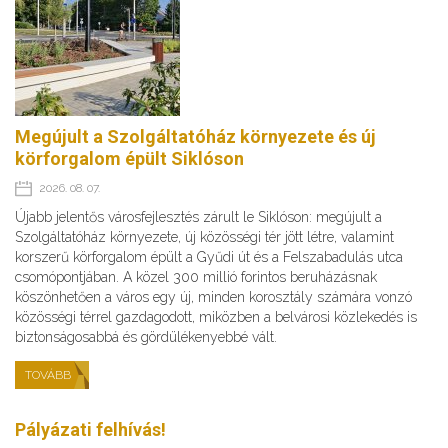
Megújult a Szolgáltatóház környezete és új
körforgalom épült Siklóson
2026. 08. 07.
Újabb jelentős városfejlesztés zárult le Siklóson: megújult a
Szolgáltatóház környezete, új közösségi tér jött létre, valamint
korszerű körforgalom épült a Gyűdi út és a Felszabadulás utca
csomópontjában. A közel 300 millió forintos beruházásnak
köszönhetően a város egy új, minden korosztály számára vonzó
közösségi térrel gazdagodott, miközben a belvárosi közlekedés is
biztonságosabbá és gördülékenyebbé vált.
TOVÁBB
Pályázati felhívás!