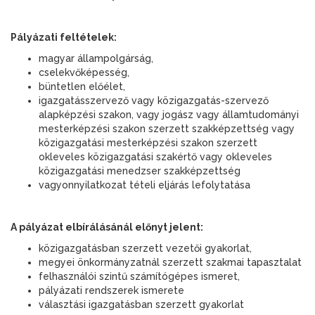
Pályázati feltételek:
magyar állampolgárság,
cselekvőképesség,
büntetlen előélet,
igazgatásszervező vagy közigazgatás-szervező
alapképzési szakon, vagy jogász vagy államtudományi
mesterképzési szakon szerzett szakképzettség vagy
közigazgatási mesterképzési szakon szerzett
okleveles közigazgatási szakértő vagy okleveles
közigazgatási menedzser szakképzettség
vagyonnyilatkozat tételi eljárás lefolytatása
A pályázat elbírálásánál előnyt jelent:
közigazgatásban szerzett vezetői gyakorlat,
megyei önkormányzatnál szerzett szakmai tapasztalat
felhasználói szintű számítógépes ismeret,
pályázati rendszerek ismerete
választási igazgatásban szerzett gyakorlat