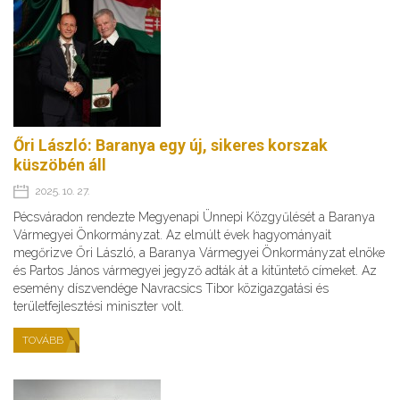
Őri László: Baranya egy új, sikeres korszak
küszöbén áll
2025. 10. 27.
Pécsváradon rendezte Megyenapi Ünnepi Közgyűlését a Baranya
Vármegyei Önkormányzat. Az elmúlt évek hagyományait
megőrizve Őri László, a Baranya Vármegyei Önkormányzat elnöke
és Partos János vármegyei jegyző adták át a kitüntető címeket. Az
esemény díszvendége Navracsics Tibor közigazgatási és
területfejlesztési miniszter volt.
TOVÁBB