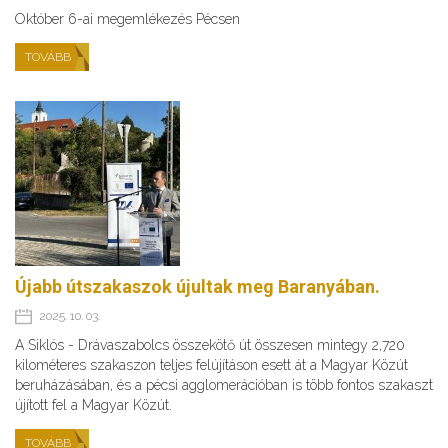
Október 6-ai megemlékezés Pécsen
TOVÁBB
Újabb útszakaszok újultak meg Baranyában.
2025. 10. 03.
A Siklós - Drávaszabolcs összekötő út összesen mintegy 2,720
kilométeres szakaszon teljes felújításon esett át a Magyar Közút
beruházásában, és a pécsi agglomerációban is több fontos szakaszt
újított fel a Magyar Közút.
TOVÁBB