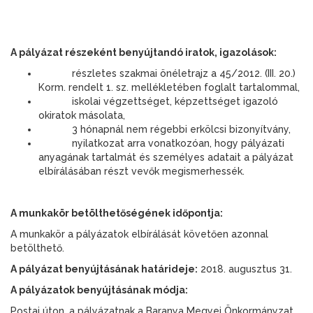
A pályázat részeként benyújtandó iratok, igazolások:
részletes szakmai önéletrajz a 45/2012. (III. 20.)
Korm. rendelt 1. sz. mellékletében foglalt tartalommal,
iskolai végzettséget, képzettséget igazoló
okiratok másolata,
3 hónapnál nem régebbi erkölcsi bizonyítvány,
nyilatkozat arra vonatkozóan, hogy pályázati
anyagának tartalmát és személyes adatait a pályázat
elbírálásában részt vevők megismerhessék.
A munkakör betölthetőségének időpontja:
A munkakör a pályázatok elbírálását követően azonnal
betölthető.
A pályázat benyújtásának határideje:
2018. augusztus 31.
A pályázatok benyújtásának módja:
Postai úton, a pályázatnak a Baranya Megyei Önkormányzat