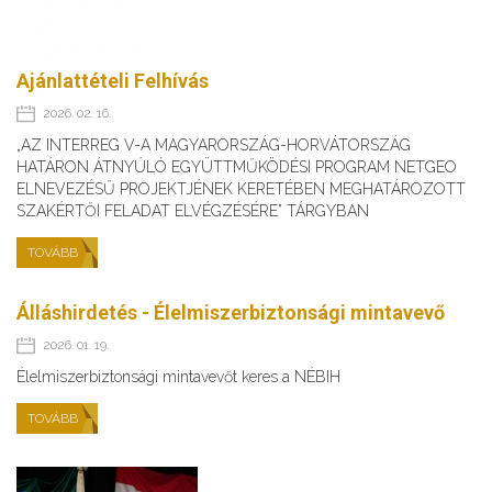
Ajánlattételi Felhívás
2026. 02. 16.
„AZ INTERREG V-A MAGYARORSZÁG-HORVÁTORSZÁG
HATÁRON ÁTNYÚLÓ EGYÜTTMŰKÖDÉSI PROGRAM NETGEO
ELNEVEZÉSŰ PROJEKTJÉNEK KERETÉBEN MEGHATÁROZOTT
SZAKÉRTŐI FELADAT ELVÉGZÉSÉRE” TÁRGYBAN
TOVÁBB
Álláshirdetés - Élelmiszerbiztonsági mintavevő
2026. 01. 19.
Élelmiszerbiztonsági mintavevőt keres a NÉBIH
TOVÁBB