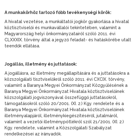
A munkakörhöz tartozó főbb tevékenységi körök:
A hivatal vezetése, a munkáltatói jogkör gyakorlása a hivatal
köztisztviselői és munkavállalói tekintetében, valamint a
Magyarország helyi önkormányzatairól szóló 2011. évi
CLXXXIX. törvény által a jegyző feladat- és hatáskörébe utalt
teendők ellátása.
Jogállás, illetmény és juttatások:
A jogállásra, az illetmény megállapítására és a juttatásokra a
közszolgálati tisztviselőkről szóló 2011. évi CXCIX. törvény,
valamint a Baranya Megyei Önkormányzat Közgyűlésének a
Baranya Megyei Önkormányzat Hivatala köztisztviselőinek
közszolgálati jogviszonyával összefüggő juttatásokról,
támogatásokról szóló 20/2001. (XI. 2.) Kgy. rendelete és a
Baranya Megyei Önkormányzat Hivatala köztisztviselőinek
illetményalapjáról, illetménykiegészítéséről, jutalmáról,
valamint a vezetői illetménypótlékról szól 21/2001. (XI. 2.)
Kgy. rendelete, valamint a Közszolgálati Szabályzat
rendelkezései az irányadók.