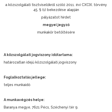
a közszolgálati tisztviselőkről szóló 2011. évi CXCIX. törvény
45. § (1) bekezdése alapján
pályázatot hirdet
megyei jegyző
munkakör betöltésére
A közszolgálati jogviszony időtartama:
határozatlan idejű közszolgálati jogviszony
Foglalkoztatás jellege:
teljes munkaidő
A munkavégzés helye:
Baranya megye, 7621 Pécs, Széchenyi tér 9.