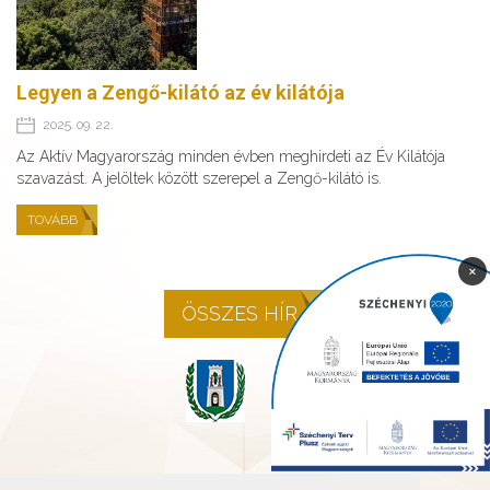
Legyen a Zengő-kilátó az év kilátója
2025. 09. 22.
Az Aktív Magyarország minden évben meghirdeti az Év Kilátója
szavazást. A jelöltek között szerepel a Zengő-kilátó is.
TOVÁBB
×
ÖSSZES HÍR