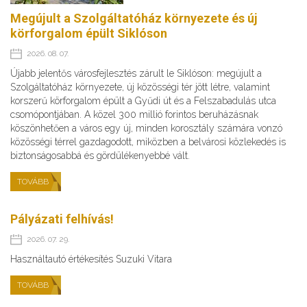
Megújult a Szolgáltatóház környezete és új
körforgalom épült Siklóson
2026. 08. 07.
Újabb jelentős városfejlesztés zárult le Siklóson: megújult a
Szolgáltatóház környezete, új közösségi tér jött létre, valamint
korszerű körforgalom épült a Gyűdi út és a Felszabadulás utca
csomópontjában. A közel 300 millió forintos beruházásnak
köszönhetően a város egy új, minden korosztály számára vonzó
közösségi térrel gazdagodott, miközben a belvárosi közlekedés is
biztonságosabbá és gördülékenyebbé vált.
TOVÁBB
Pályázati felhívás!
2026. 07. 29.
Használtautó értékesítés Suzuki Vitara
TOVÁBB