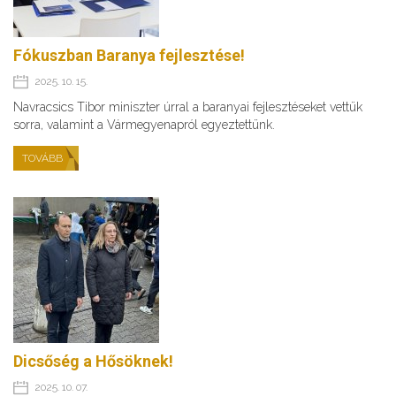
Fókuszban Baranya fejlesztése!
2025. 10. 15.
Navracsics Tibor miniszter úrral a baranyai fejlesztéseket vettük
sorra, valamint a Vármegyenapról egyeztettünk.
TOVÁBB
Dicsőség a Hősöknek!
2025. 10. 07.