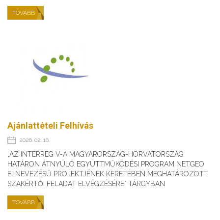
TOVÁBB
Ajánlattételi Felhívás
2026. 02. 16.
„AZ INTERREG V-A MAGYARORSZÁG-HORVÁTORSZÁG
HATÁRON ÁTNYÚLÓ EGYÜTTMŰKÖDÉSI PROGRAM NETGEO
ELNEVEZÉSŰ PROJEKTJÉNEK KERETÉBEN MEGHATÁROZOTT
SZAKÉRTŐI FELADAT ELVÉGZÉSÉRE” TÁRGYBAN
TOVÁBB