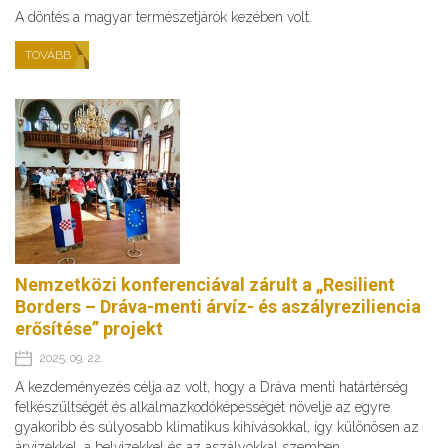
A döntés a magyar természetjárók kezében volt.
TOVÁBB
Nemzetközi konferenciával zárult a „Resilient
Borders – Dráva-menti árvíz- és aszályreziliencia
erősítése” projekt
2025. 09. 22.
A kezdeményezés célja az volt, hogy a Dráva menti határtérség
felkészültségét és alkalmazkodóképességét növelje az egyre
gyakoribb és súlyosabb klimatikus kihívásokkal, így különösen az
árvizekkel, a belvizekkel és az aszályokkal szemben.