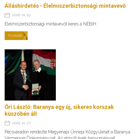
Álláshirdetés - Élelmiszerbiztonsági mintavevő
2026. 01. 19.
Élelmiszerbiztonsági mintavevőt keres a NÉBIH
TOVÁBB
Őri László: Baranya egy új, sikeres korszak
küszöbén áll
2025. 10. 27.
Pécsváradon rendezte Megyenapi Ünnepi Közgyűlését a Baranya
Vármegyei Önkormányzat. Az elmúlt évek hagyományait