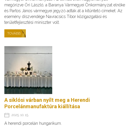
megőrizve Őri László, a Baranya Vármegyei Önkormányzat elnöke
és Partos János vármegyei jegyző adták át a kitüntető címeket. Az
esemény díszvendége Navracsics Tibor közigazgatási és
területfejlesztési miniszter volt.
TOVÁBB
A siklósi várban nyílt meg a Herendi
Porcelánmanufaktúra kiállítása
2025. 10. 15.
A herendi porcelán hungarikum.