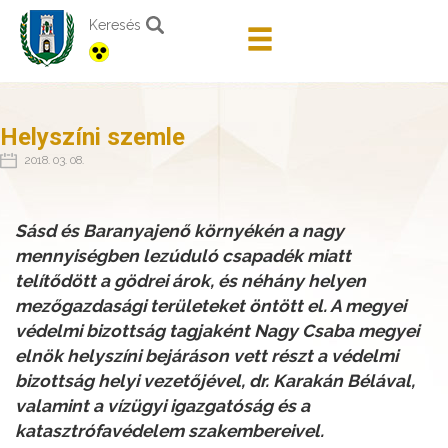
Keresés
Helyszíni szemle
2018. 03. 08.
Sásd és Baranyajenő környékén a nagy
mennyiségben lezúduló csapadék miatt
telítődött a gödrei árok, és néhány helyen
mezőgazdasági területeket öntött el. A megyei
védelmi bizottság tagjaként Nagy Csaba megyei
elnök helyszíni bejáráson vett részt a védelmi
bizottság helyi vezetőjével, dr. Karakán Bélával,
valamint a vízügyi igazgatóság és a
katasztrófavédelem szakembereivel.