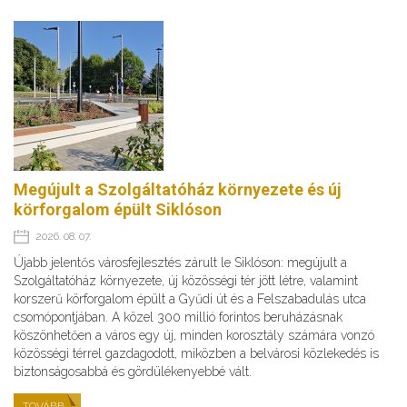
Megújult a Szolgáltatóház környezete és új
körforgalom épült Siklóson
2026. 08. 07.
Újabb jelentős városfejlesztés zárult le Siklóson: megújult a
Szolgáltatóház környezete, új közösségi tér jött létre, valamint
korszerű körforgalom épült a Gyűdi út és a Felszabadulás utca
csomópontjában. A közel 300 millió forintos beruházásnak
köszönhetően a város egy új, minden korosztály számára vonzó
közösségi térrel gazdagodott, miközben a belvárosi közlekedés is
biztonságosabbá és gördülékenyebbé vált.
TOVÁBB