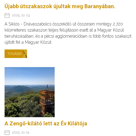
Újabb útszakaszok újultak meg Baranyában.
2025. 10. 03.
A Siklós - Drávaszabolcs összekötő út összesen mintegy 2,720
kilométeres szakaszon teljes felújításon esett át a Magyar Közút
beruházásában, és a pécsi agglomerációban is több fontos szakaszt
újított fel a Magyar Közút.
TOVÁBB
A Zengő-kilátó lett az Év Kilátója
2025. 10. 01.