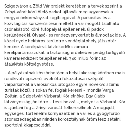
Szigetváron a Zöld Vár projekt keretében a tervek szerint a
Zrínyi-várat körülölelő parkot újítanák meg ugyancsak a
megyei önkormányzat segítségével. A parkosítás és a
közvilágítás korszerűsítése mellett a vár mögött található
csónakázótó köré futópályát építenének, új padok
kerülnének ki. Olvasó- és rendezvénykertet is álmodtak ide. A
közel nyolc hektáros területre vendéglátóhely, játszótér
kerülne. A kerékpárral közlekedők számára
kerékpártámaszokat, a biztonság érdekében pedig térfigyelő
kamerarendszert telepítenének. 340 millió forint az
átalakítás költségvetése.
– A pályázatnak köszönhetően a helyi lakosság körében ma is
rendkívül népszerű, évek óta fokozatosan szépülő
várparkunkat a városunkba látogató egyre növekvő számú
turisták közül is sokan fel fogják keresni – mondja Varga
Zoltán, a Szigetvári Várbaráti Kör elnöke. Egy újabb
látványosság jön létre – teszi hozzá –, melyet a Várbaráti Kör
is ajánlani fog a Zrínyi városát felkeresőknek. A megújult,
egységes, történelmi környezetben a vár és a gyógyfürdő
szomszédságában minden korosztálynak öröm lesz sétálni,
sportolni, kikapcsolódni.