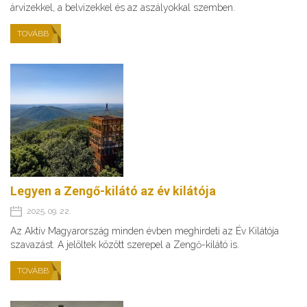
árvizekkel, a belvizekkel és az aszályokkal szemben.
TOVÁBB
Legyen a Zengő-kilátó az év kilátója
2025. 09. 22.
Az Aktív Magyarország minden évben meghirdeti az Év Kilátója
szavazást. A jelöltek között szerepel a Zengő-kilátó is.
TOVÁBB