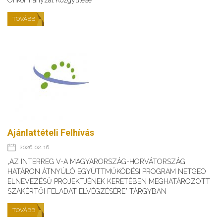
Önkormányzat Közgyűlése
TOVÁBB
Ajánlattételi Felhívás
2026. 02. 16.
„AZ INTERREG V-A MAGYARORSZÁG-HORVÁTORSZÁG
HATÁRON ÁTNYÚLÓ EGYÜTTMŰKÖDÉSI PROGRAM NETGEO
ELNEVEZÉSŰ PROJEKTJÉNEK KERETÉBEN MEGHATÁROZOTT
SZAKÉRTŐI FELADAT ELVÉGZÉSÉRE” TÁRGYBAN
TOVÁBB