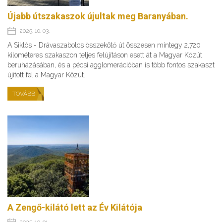
Újabb útszakaszok újultak meg Baranyában.
2025. 10. 03.
A Siklós - Drávaszabolcs összekötő út összesen mintegy 2,720
kilométeres szakaszon teljes felújításon esett át a Magyar Közút
beruházásában, és a pécsi agglomerációban is több fontos szakaszt
újított fel a Magyar Közút.
TOVÁBB
A Zengő-kilátó lett az Év Kilátója