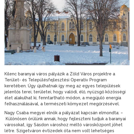
Kilenc baranyai város pályázik a Zöld Város projektre a
Terület- és Településfejlesztési Operatív Program
keretében. Úgy újulhatnak így meg az egyes települések
jelentős terei, területei, hogy valódi, élő, nyüzsgő közösségi
élet alakulhat ki, fenntartható módon, a megújuló energia
felhasználásával, a természeti környezet megőrzésével.
Nagy Csaba megyei elnök a pályázat kapcsán elmondta: –
Különösen örülünk annak, hogy fejleszteni tudjuk a baranyai
városokat, így Sásdon városhoz méltó városközpont jöhet
létre. Szigetváron évtizedek óta nem volt lehetséges