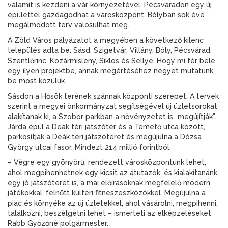
valamit is kezdeni a vár környezetével, Pécsváradon egy új
épülettel gazdagodhat a városközpont, Bólyban sok éve
megálmodott terv valósulhat meg.
A Zöld Város pályázatot a megyében a következő kilenc
település adta be: Sásd, Szigetvár, Villány, Bóly, Pécsvárad,
Szentlőrinc, Kozármisleny, Siklós és Sellye. Hogy mi fér bele
egy ilyen projektbe, annak megértéséhez négyet mutatunk
be most közülük.
Sásdon a Hősök terének szánnak központi szerepet. A tervek
szerint a megyei önkormányzat segítségével új üzletsorokat
alakítanak ki, a Szobor parkban a növényzetet is „megújítják”.
Járda épül a Deák téri játszótér és a Temető utca között,
parkosítják a Deák téri játszóteret és megújulna a Dózsa
György utcai fasor. Mindezt 214 millió forintból.
– Végre egy gyönyörű, rendezett városközpontunk lehet,
ahol megpihenhetnek egy kicsit az átutazók, és kialakítanánk
egy jó játszóteret is, a mai előírásoknak megfelelő modern
játékokkal, felnőtt kültéri fitneszeszközökkel. Megújulna a
piac és környéke az új üzletekkel, ahol vásárolni, megpihenni,
találkozni, beszélgetni lehet – ismerteti az elképzeléseket
Rabb Győzőné polgármester.