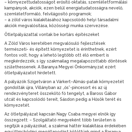
– környezettudatosságot erősítő oktatás, szemléletformálási
kampányok, akciók, ezen belül energiatudatosságra nevelő,
szemléletformáló, felvilágosító programok;
– a zöld város kialakításához kapcsolódó helyi társadalmi
akciók megvalósítása, közösségi munka szervezése.
Ötletpályázattal vontak be kortárs építészeket
A Zöld Város keretében megvalósuló fejlesztések
természeti- és épített környezetet is érinthetnek, ezért
fontos volt, hogy a lehető legtöbb ott élő embert is
megkérdezzék, s így szakmailag megalapozottabb döntések
születhessenek. A Baranya Megyei Önkormányzat ezért
ötletpályázatot hirdetett.
A pályázók Szigetváron a Várkert–Almás-patak környezetét
gondolták újra, Villányban az „ős”-pincesort és az új
rendezvényteret összekötő fő tengelyt, a Baross Gábor
utcát és kapcsolódó tereit, Sásdon pedig a Hősök terét és
környezetét.
Az ötletpályázat kapcsán Nagy Csaba megyei elnök így
összegzett: – Szolgáltató megyeként több területen is
segítjük a pályázókat, a szakmai háttér kialakítása érdekében
együttműködési megállapodást kötöttünk mind a Baranya