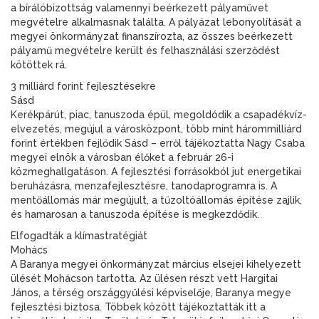
a bírálóbizottság valamennyi beérkezett pályaművet
megvételre alkalmasnak találta. A pályázat lebonyolítását a
megyei önkormányzat finanszírozta, az összes beérkezett
pályamű megvételre került és felhasználási szerződést
kötöttek rá.
3 milliárd forint fejlesztésekre
Sásd
Kerékpárút, piac, tanuszoda épül, megoldódik a csapadékvíz-
elvezetés, megújul a városközpont, több mint hárommilliárd
forint értékben fejlődik Sásd – erről tájékoztatta Nagy Csaba
megyei elnök a városban élőket a február 26-i
közmeghallgatáson. A fejlesztési forrásokból jut energetikai
beruházásra, menzafejlesztésre, tanodaprogramra is. A
mentőállomás már megújult, a tűzoltóállomás építése zajlik,
és hamarosan a tanuszoda építése is megkezdődik.
Elfogadták a klímastratégiát
Mohács
A Baranya megyei önkormányzat március elsejei kihelyezett
ülését Mohácson tartotta. Az ülésen részt vett Hargitai
János, a térség országgyűlési képviselője, Baranya megye
fejlesztési biztosa. Többek között tájékoztatták itt a