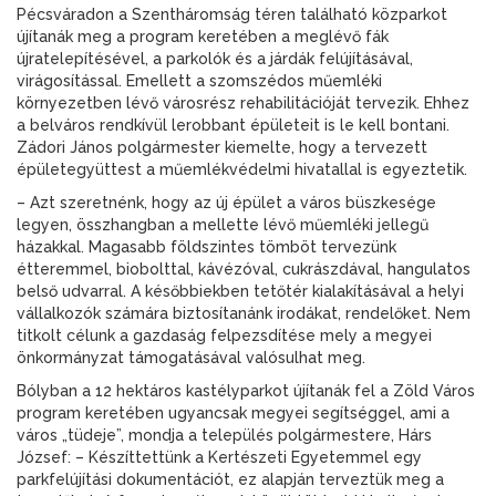
Pécsváradon a Szentháromság téren található közparkot
újítanák meg a program keretében a meglévő fák
újratelepítésével, a parkolók és a járdák felújításával,
virágosítással. Emellett a szomszédos műemléki
környezetben lévő városrész rehabilitációját tervezik. Ehhez
a belváros rendkívül lerobbant épületeit is le kell bontani.
Zádori János polgármester kiemelte, hogy a tervezett
épületegyüttest a műemlékvédelmi hivatallal is egyeztetik.
– Azt szeretnénk, hogy az új épület a város büszkesége
legyen, összhangban a mellette lévő műemléki jellegű
házakkal. Magasabb földszintes tömböt tervezünk
étteremmel, biobolttal, kávézóval, cukrászdával, hangulatos
belső udvarral. A későbbiekben tetőtér kialakításával a helyi
vállalkozók számára biztosítanánk irodákat, rendelőket. Nem
titkolt célunk a gazdaság felpezsdítése mely a megyei
önkormányzat támogatásával valósulhat meg.
Bólyban a 12 hektáros kastélyparkot újítanák fel a Zöld Város
program keretében ugyancsak megyei segítséggel, ami a
város „tüdeje”, mondja a település polgármestere, Hárs
József: – Készíttettünk a Kertészeti Egyetemmel egy
parkfelújítási dokumentációt, ez alapján terveztük meg a