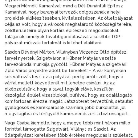
Megyei Mérnöki Kamarával, mind a Dél-Dunántúli Építész
Kamarával, hogy baranyai tervezők dolgozzanak a helyi
projektek előkészítésében, kivitelezésében. Az ötletpályázat
célja az volt, hogy a városok meghatározó közösségi tereire,
zöldterületeire olyan kortárs építészeti megoldásokat
találjanak, amelyek továbbgondolásával a későbbi TOP-
pályázat műszaki tartalmát is ki lehet alakítani.
Sásdon Dévényi Márton, Villányban Viczencz Ottó építész
tervei nyertek, Szigetváron a Hübner Mátyás vezette
tervezőiroda munkája győzött. Hübner Mátyás a szigetvári
Zöld Város projektre adott be terveket: – A vár környékén
sok változás lesz, ez a pályázat pedig arról szólt, hogy a
várfal mellett közvetlenül mit lehetne csinálni. Az az
elképzelésünk, hogy a tavat tegyük élővé, készüljön
kiszolgáló épület vizesblokkal, büfével, hogy az odalátogató
komfortosan érezze magát. Játszóteret terveztünk, sétautat
gyalogosok és kerékpárosok számára, jobb burkolattal, jól
megvilágítva és térfigyelő kamerarendszert a biztonságért.
Nagy Csaba kiemelte, hogy a megye több mint három millió
forinttal támogatta Szigetvárt, Villányt és Sásdot. Az
ötletpályázat keretében több értékes megoldás is született,