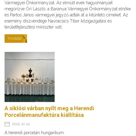
Vármegyei Önkormányzat. Az elmúlt évek hagyományait
megőrizve Őri László, a Baranya Vármegyei Önkormányzat elnöke
és Partos János vármegyei jegyző adták át a kitüntető címeket. Az
esemény díszvendége Navracsics Tibor közigazgatási és
területfejlesztési miniszter volt.
TOVÁBB
A siklósi várban nyílt meg a Herendi
Porcelánmanufaktúra kiállítása
2025. 10. 15.
A herendi porcelán hungarikum.