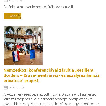
2025. 10. 01.
A döntés a magyar természetjárók kezében volt.
TOVÁBB
Nemzetközi konferenciával zárult a „Resilient
Borders – Dráva-menti árvíz- és aszályreziliencia
erősítése” projekt
2025. 09. 22.
A kezdeményezés célja az volt, hogy a Dráva menti határtérség
felkészültségét és alkalmazkodóképességét növelje az egyre
gyakoribb és súlyosabb klimatikus kihívásokkal, így különösen az