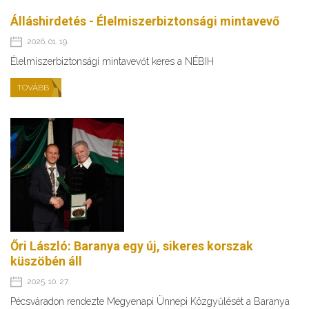
Álláshirdetés - Élelmiszerbiztonsági mintavevő
2026. 01. 19.
Élelmiszerbiztonsági mintavevőt keres a NÉBIH
TOVÁBB
Őri László: Baranya egy új, sikeres korszak
küszöbén áll
2025. 10. 27.
Pécsváradon rendezte Megyenapi Ünnepi Közgyűlését a Baranya