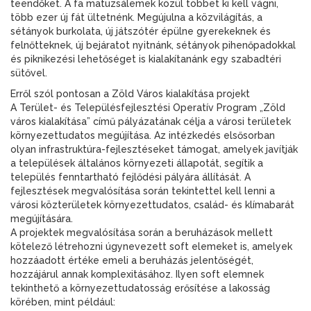
teendőket. A fa matuzsálemek közül többet ki kell vágni,
több ezer új fát ültetnénk. Megújulna a közvilágítás, a
sétányok burkolata, új játszótér épülne gyerekeknek és
felnőtteknek, új bejáratot nyitnánk, sétányok pihenőpadokkal
és piknikezési lehetőséget is kialakítanánk egy szabadtéri
sütővel.
Erről szól pontosan a Zöld Város kialakítása projekt
A Terület- és Településfejlesztési Operatív Program „Zöld
város kialakítása” című pályázatának célja a városi területek
környezettudatos megújítása. Az intézkedés elsősorban
olyan infrastruktúra-fejlesztéseket támogat, amelyek javítják
a települések általános környezeti állapotát, segítik a
település fenntartható fejlődési pályára állítását. A
fejlesztések megvalósítása során tekintettel kell lenni a
városi közterületek környezettudatos, család- és klímabarát
megújítására.
A projektek megvalósítása során a beruházások mellett
kötelező létrehozni úgynevezett soft elemeket is, amelyek
hozzáadott értéke emeli a beruházás jelentőségét,
hozzájárul annak komplexitásához. Ilyen soft elemnek
tekinthető a környezettudatosság erősítése a lakosság
körében, mint például: