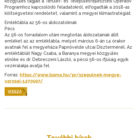
közgyűlés tagjait a Terület- és Településfejlesztési Operatív
Programhoz kapcsolódó feladatokról, elfogadták a 2018-as
költségvetési rendeletet, valamint a megyei klímastratégiát.
Emléktábla az 56-os áldozatoknak
Pécs
Az 56-os forradalom utáni megtorlás áldozatainak állít
emléket az az emléktábla, melyet március 6-án 14 órakor
avatnak fel a megyeháza Papnövelde utcai Díszterménél. Az
emléktáblát Nagy Csaba, a Baranya megyei közgyűlés
elnöke és dr. Debreczeni László, a pécsi 56-os ifjúság egyik
vezéralakja avatja fel.
Forrás:
https://www.bama.hu/pr/szepulnek-megye-
varosai-1270597/
VISSZA