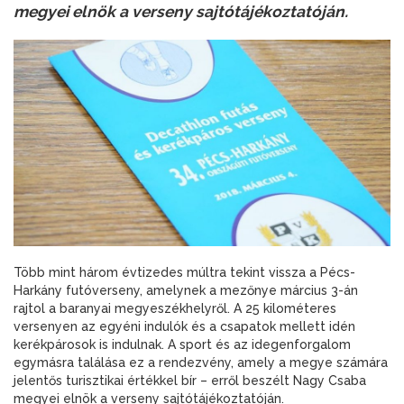
megyei elnök a verseny sajtótájékoztatóján.
Több mint három évtizedes múltra tekint vissza a Pécs-
Harkány futóverseny, amelynek a mezőnye március 3-án
rajtol a baranyai megyeszékhelyről. A 25 kilométeres
versenyen az egyéni indulók és a csapatok mellett idén
kerékpárosok is indulnak. A sport és az idegenforgalom
egymásra találása ez a rendezvény, amely a megye számára
jelentős turisztikai értékkel bír – erről beszélt Nagy Csaba
megyei elnök a verseny sajtótájékoztatóján.