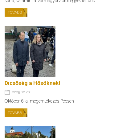
sorra, valamint a Vármegyenapról egyeztettünk.
TOVÁBB
Dicsőség a Hősöknek!
2025. 10. 07.
Október 6-ai megemlékezés Pécsen
TOVÁBB