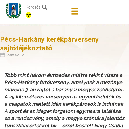
Keresés
Pécs-Harkány kerékpárverseny
sajtótájékoztató
2018. 02. 28.
Több mint három évtizedes múltra tekint vissza a
Pécs-Harkány futóverseny, amelynek a mezőnye
március 3-án rajtol a baranyai megyeszékhelyről.
A 25 kilométeres versenyen az egyéni indulók és
a csapatok mellett idén kerékpárosok is indulnak.
A sport és az idegenforgalom egymásra találása
ez a rendezvény, amely a megye számára jelentős
turisztikai értékkel bír – erről beszélt Nagy Csaba