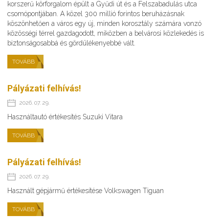
korszerű körforgalom épült a Gyűdi út és a Felszabadulás utca
csomópontjában. A közel 300 millió forintos beruházásnak
köszönhetően a város egy új, minden korosztály számára vonzó
közösségi térrel gazdagodott, miközben a belvárosi közlekedés is
biztonságosabbá és gördülékenyebbé vált.
TOVÁBB
Pályázati felhívás!
2026. 07. 29.
Használtautó értékesítés Suzuki Vitara
TOVÁBB
Pályázati felhívás!
2026. 07. 29.
Használt gépjármű értékesítése Volkswagen Tiguan
TOVÁBB