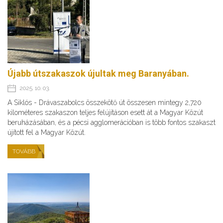
Újabb útszakaszok újultak meg Baranyában.
2025. 10. 03.
A Siklós - Drávaszabolcs összekötő út összesen mintegy 2,720
kilométeres szakaszon teljes felújításon esett át a Magyar Közút
beruházásában, és a pécsi agglomerációban is több fontos szakaszt
újított fel a Magyar Közút.
TOVÁBB