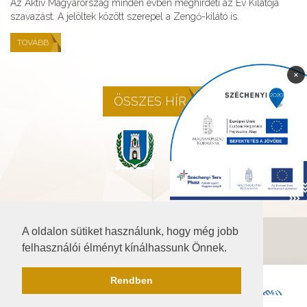
Az Aktív Magyarország minden évben meghirdeti az Év Kilátója
szavazást. A jelöltek között szerepel a Zengő-kilátó is.
TOVÁBB
×
ÖSSZES HÍR
A oldalon sütiket használunk, hogy még jobb
©2026 Baranya.hu
felhasználói élményt kínálhassunk Önnek.
Akadálymentesítési nyilatkozat
Rendben