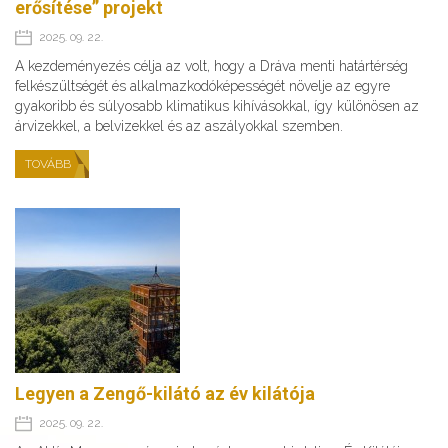
erősítése” projekt
2025. 09. 22.
A kezdeményezés célja az volt, hogy a Dráva menti határtérség
felkészültségét és alkalmazkodóképességét növelje az egyre
gyakoribb és súlyosabb klimatikus kihívásokkal, így különösen az
árvizekkel, a belvizekkel és az aszályokkal szemben.
TOVÁBB
Legyen a Zengő-kilátó az év kilátója
2025. 09. 22.