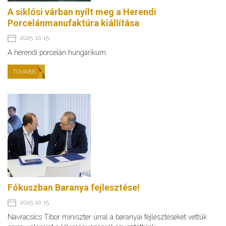
A siklósi várban nyílt meg a Herendi
Porcelánmanufaktúra kiállítása
2025. 10. 15.
A herendi porcelán hungarikum.
TOVÁBB
Fókuszban Baranya fejlesztése!
2025. 10. 15.
Navracsics Tibor miniszter úrral a baranyai fejlesztéseket vettük