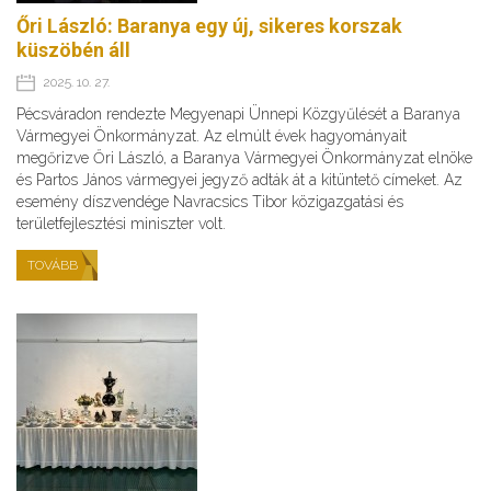
Őri László: Baranya egy új, sikeres korszak
küszöbén áll
2025. 10. 27.
Pécsváradon rendezte Megyenapi Ünnepi Közgyűlését a Baranya
Vármegyei Önkormányzat. Az elmúlt évek hagyományait
megőrizve Őri László, a Baranya Vármegyei Önkormányzat elnöke
és Partos János vármegyei jegyző adták át a kitüntető címeket. Az
esemény díszvendége Navracsics Tibor közigazgatási és
területfejlesztési miniszter volt.
TOVÁBB