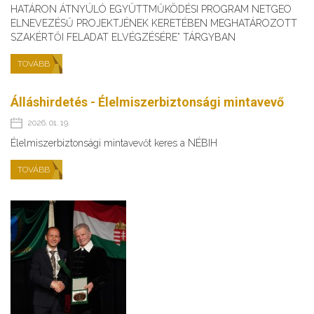
HATÁRON ÁTNYÚLÓ EGYÜTTMŰKÖDÉSI PROGRAM NETGEO
ELNEVEZÉSŰ PROJEKTJÉNEK KERETÉBEN MEGHATÁROZOTT
SZAKÉRTŐI FELADAT ELVÉGZÉSÉRE” TÁRGYBAN
TOVÁBB
Álláshirdetés - Élelmiszerbiztonsági mintavevő
2026. 01. 19.
Élelmiszerbiztonsági mintavevőt keres a NÉBIH
TOVÁBB