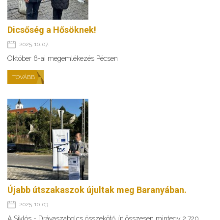
Dicsőség a Hősöknek!
2025. 10. 07.
Október 6-ai megemlékezés Pécsen
TOVÁBB
Újabb útszakaszok újultak meg Baranyában.
2025. 10. 03.
A Siklós - Drávaszabolcs összekötő út összesen mintegy 2,720