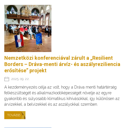
Nemzetközi konferenciával zárult a „Resilient
Borders – Dráva-menti árvíz- és aszályreziliencia
erősítése” projekt
2025. 09. 22.
A kezdeményezés célja az volt, hogy a Dráva menti határtérség
felkészültségét és alkalmazkodóképességét növelje az egyre
gyakoribb és súlyosabb klimatikus kihívásokkal, így különösen az
árvizekkel, a belvizekkel és az aszályokkal szemben.
TOVÁBB