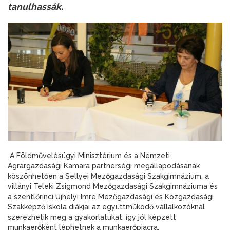
tanulhassák.
A Földművelésügyi Minisztérium és a Nemzeti
Agrárgazdasági Kamara partnerségi megállapodásának
köszönhetően a Sellyei Mezőgazdasági Szakgimnázium, a
villányi Teleki Zsigmond Mezőgazdasági Szakgimnáziuma és
a szentlőrinci Ujhelyi Imre Mezőgazdasági és Közgazdasági
Szakképző Iskola diákjai az együttműködő vállalkozóknál
szerezhetik meg a gyakorlatukat, így jól képzett
munkaerőként léphetnek a munkaerőpiacra.