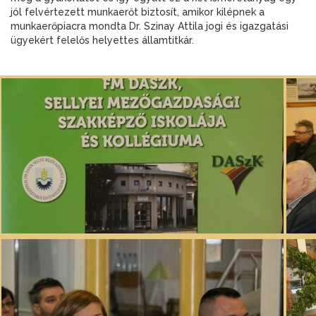
jól felvértezett munkaerőt biztosít, amikor kilépnek a
munkaerőpiacra mondta Dr. Szinay Attila jogi és igazgatási
ügyekért felelős helyettes államtitkár.