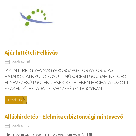
Ajánlattételi Felhívás
2026. 02. 16.
„AZ INTERREG V-A MAGYARORSZÁG-HORVÁTORSZÁG
HATÁRON ÁTNYÚLÓ EGYÜTTMŰKÖDÉSI PROGRAM NETGEO
ELNEVEZÉSŰ PROJEKTJÉNEK KERETÉBEN MEGHATÁROZOTT
SZAKÉRTŐI FELADAT ELVÉGZÉSÉRE” TÁRGYBAN
TOVÁBB
Álláshirdetés - Élelmiszerbiztonsági mintavevő
2026. 01. 19.
Élelmiszerbiztonsági mintavevőt keres a NÉBIH