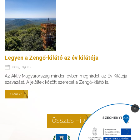
Legyen a Zengő-kilátó az év kilátója
2025. 09. 22.
Az Aktív Magyarország minden évben meghirdeti az Év Kilátója
szavazást. A jelöltek között szerepel a Zengő-kilátó is.
TOVÁBB
×
ÖSSZES HÍR