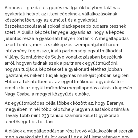
A borász-, gazda- és gépészhallgatók helyben találnak
gyakorlati helyet az itteni cégeknek, vállalkozásoknak
köszönhetően, így az elmélet és a gyakorlat
összekapcsolásával sokkal piacképesebb tudásra tesznek
szert. A duális képzés lényege ugyanis az, hogy a képzés
jelentős része a gyakorlati helyen történik. A megállapodás
azért fontos, mert a szakképzés szempontjából három
intézmény fog össze, ír alá partnerségi együttműködést.
Villány, Szentlőrinc és Sellye vonatkozásában beszélünk
arról, hogyan tudnak ezek a partnerek együttműködni,
hogyan tudják a képzéseket a gyakorlati élethez jobban
igazítani, és miként tudják egymás munkáját jobban segíteni.
Ebben a tekintetben ez az együttműködés egyedülálló –
emelte ki az együttműködési megállapodás aláírása kapcsán
Nagy Csaba, a megyei közgyűlés elnöke.
Az együttműködés célja többek között az, hogy Baranya
megyében minél több képzőhely legyen a fiatalok számára.
Tavaly több mint 233 tanuló számára kellett gyakorlati
lehetőséget biztosítani.
A diákok a megállapodásban résztvevő vállalkozóknál szerzik
meg a gyakorlatot és így együtt ez a két ismeretanyag egy