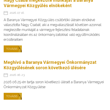
Nagy Csaba megkezdte munkáját a Baranya
Vármegyei Közgyűlés elnökeként
2026. 07. 16.
A Baranya Vármegyei Közgyűlés csütörtöki ülésén elnökévé
választotta Nagy Csabát, aki a megválasztását követően azonnal
megkezdte munkáját a vármegye fejlesztési feladatainak
koordinálásában és az önkormányzatokkal való együttműködés
erősítésében
TOVÁBB
Meghívó a Baranya Vármegyei Önkormányzat
Közgyűlésének soron következő ülésére
2026. 06. 23.
2026.06.25-én tartja soron következő ülését a Baranya Vármegyei
Önkormányzat Közgyűlése
TOVÁBB