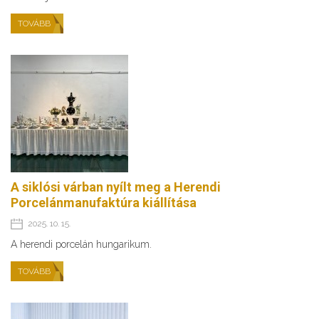
TOVÁBB
A siklósi várban nyílt meg a Herendi
Porcelánmanufaktúra kiállítása
2025. 10. 15.
A herendi porcelán hungarikum.
TOVÁBB