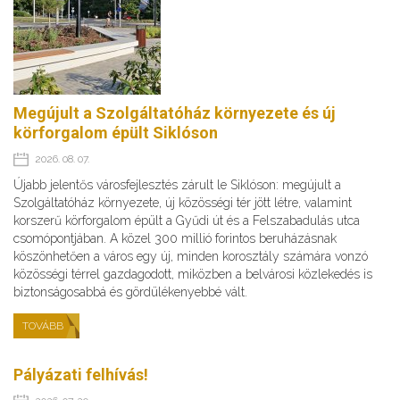
Megújult a Szolgáltatóház környezete és új
körforgalom épült Siklóson
2026. 08. 07.
Újabb jelentős városfejlesztés zárult le Siklóson: megújult a
Szolgáltatóház környezete, új közösségi tér jött létre, valamint
korszerű körforgalom épült a Gyűdi út és a Felszabadulás utca
csomópontjában. A közel 300 millió forintos beruházásnak
köszönhetően a város egy új, minden korosztály számára vonzó
közösségi térrel gazdagodott, miközben a belvárosi közlekedés is
biztonságosabbá és gördülékenyebbé vált.
TOVÁBB
Pályázati felhívás!