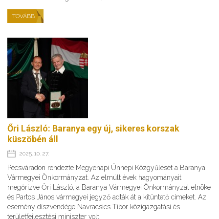
TOVÁBB
Őri László: Baranya egy új, sikeres korszak
küszöbén áll
2025. 10. 27.
Pécsváradon rendezte Megyenapi Ünnepi Közgyűlését a Baranya
Vármegyei Önkormányzat. Az elmúlt évek hagyományait
megőrizve Őri László, a Baranya Vármegyei Önkormányzat elnöke
és Partos János vármegyei jegyző adták át a kitüntető címeket. Az
esemény díszvendége Navracsics Tibor közigazgatási és
területfejlesztési miniszter volt.