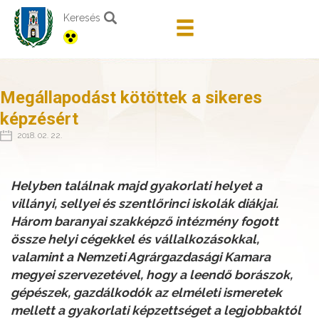
Keresés
Megállapodást kötöttek a sikeres
képzésért
2018. 02. 22.
Helyben találnak majd gyakorlati helyet a
villányi, sellyei és szentlőrinci iskolák diákjai.
Három baranyai szakképző intézmény fogott
össze helyi cégekkel és vállalkozásokkal,
valamint a Nemzeti Agrárgazdasági Kamara
megyei szervezetével, hogy a leendő borászok,
gépészek, gazdálkodók az elméleti ismeretek
mellett a gyakorlati képzettséget a legjobbaktól