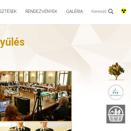
SZTÉSEK
RENDEZVÉNYEK
GALÉRIA
Keresés
yűlés
K
B
B