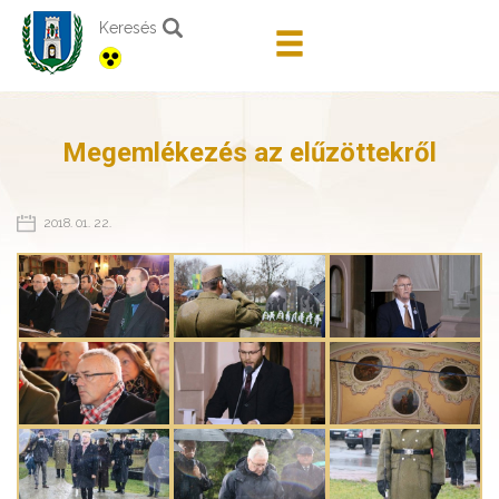
Keresés
Megemlékezés az elűzöttekről
2018. 01. 22.