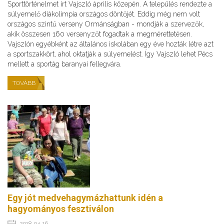
Sporttörténelmet írt Vajszló április közepén. A település rendezte a
súlyemelő diákolimpia országos döntőjét. Eddig még nem volt
országos szintű verseny Ormánságban - mondják a szervezők,
akik összesen 160 versenyzőt fogadtak a megmérettetésen.
Vajszlón egyébként az általános iskolában egy éve hozták létre azt
a sportszakkört, ahol oktatják a súlyemelést. Így Vajszló lehet Pécs
mellett a sportág baranyai fellegvára.
TOVÁBB
Egy jót medvehagymázhattunk idén a
hagyományos fesztiválon
2018. 04. 16.