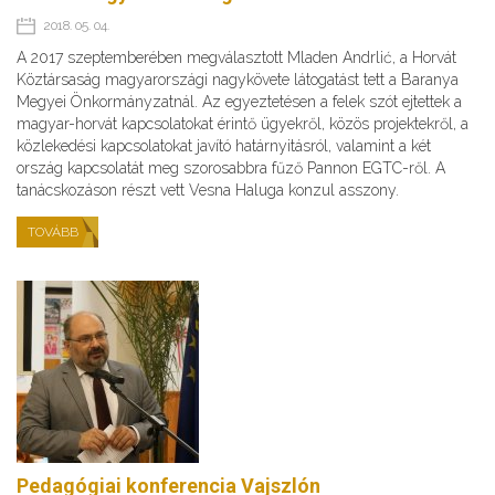
2018. 05. 04.
A 2017 szeptemberében megválasztott Mladen Andrlić, a Horvát
Köztársaság magyarországi nagykövete látogatást tett a Baranya
Megyei Önkormányzatnál. Az egyeztetésen a felek szót ejtettek a
magyar-horvát kapcsolatokat érintő ügyekről, közös projektekről, a
közlekedési kapcsolatokat javító határnyitásról, valamint a két
ország kapcsolatát meg szorosabbra fűző Pannon EGTC-ről. A
tanácskozáson részt vett Vesna Haluga konzul asszony.
TOVÁBB
Pedagógiai konferencia Vajszlón