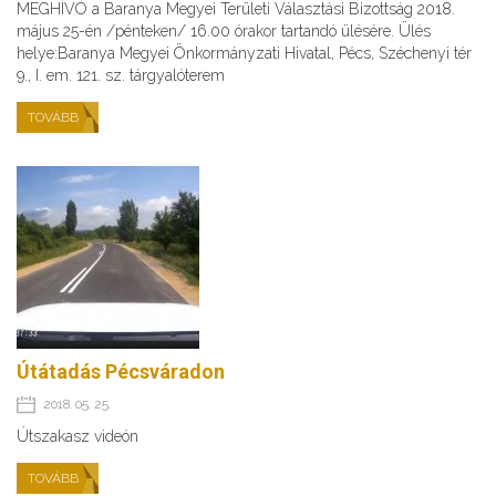
MEGHÍVÓ a Baranya Megyei Területi Választási Bizottság 2018.
május 25-én /pénteken/ 16.00 órakor tartandó ülésére. Ülés
helye:Baranya Megyei Önkormányzati Hivatal, Pécs, Széchenyi tér
9., I. em. 121. sz. tárgyalóterem
TOVÁBB
Útátadás Pécsváradon
2018. 05. 25.
Útszakasz videón
TOVÁBB