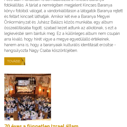
fotókiállítás. A tárlat a nemrégiben megjelent Kincses Baranya
könyv fotóiból válogat, a vándorkiállításon a látogatók Baranya rejtett
és feltárt kincseit láthatják. Amikor két éve a Baranya Megyei
Önkormányzat és Juhász Balázs közös munkába, egy album
összeállításába fogott, szabad kezet adtunk az alkotónak, s ezt a
legkevésbé sem bántuk meg. Ez a különleges album nem csupán
arra kiváló, hogy hírét vigye a megye egyedülálló értékeinek,
hanem arra is, hogy a baranyaiak kulturális identitását erősítse -
hangsúlyozta Nagy Csaba köszöntőjében.
TOVÁBB
70 éves a független Izrael állam