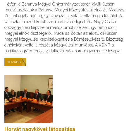
Hétfőn, a Baranya Megyei Önkormányzat soron kívüli ülésén
megválasztották a Baranya Megyei Közgyűlés új elnökét. Madaras
Zoltánt egyhangúlag, 13 szavazattal választotta meg a testület. A
választásra azért került sor, mert az eddigi elnök, Nagy Csaba
országgyűlési képviselői mandátumot szerzett, így lemondott
megyei elnöki tisztségéről. Madaras Zoltán az előző ciklusban
megyei közgyűlési képviselőként és a Döntéselőkészítő Bizottság
elnökeként vette ki részét a közgyűlési munkából. A KDNP-s
politikus agrármérnök, vállalkozó, nős, három gyermek édesapja.
TOVÁBB
Horvát nagykövet látogatása