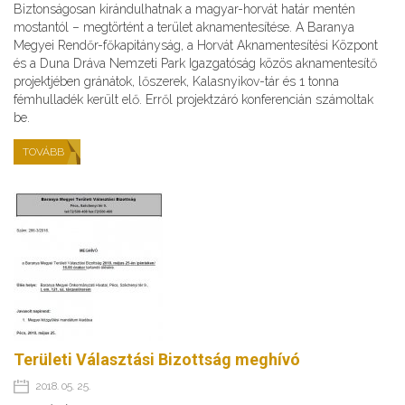
Biztonságosan kirándulhatnak a magyar-horvát határ mentén
mostantól – megtörtént a terület aknamentesítése. A Baranya
Megyei Rendőr-főkapitányság, a Horvát Aknamentesítési Központ
és a Duna Dráva Nemzeti Park Igazgatóság közös aknamentesítő
projektjében gránátok, lőszerek, Kalasnyikov-tár és 1 tonna
fémhulladék került elő. Erről projektzáró konferencián számoltak
be.
TOVÁBB
Területi Választási Bizottság meghívó
2018. 05. 25.