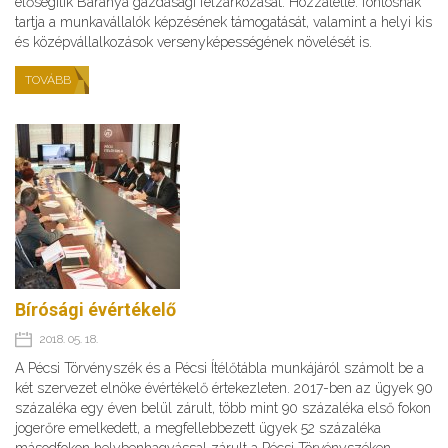
elősegítik Baranya gazdasági felzárkózását. Hozzátette: fontosnak
tartja a munkavállalók képzésének támogatását, valamint a helyi kis
és középvállalkozások versenyképességének növelését is.
TOVÁBB
Bírósági évértékelő
2018. 05. 18.
A Pécsi Törvényszék és a Pécsi Ítélőtábla munkájáról számolt be a
két szervezet elnöke évértékelő értekezleten. 2017-ben az ügyek 90
százaléka egy éven belül zárult, több mint 90 százaléka első fokon
jogerőre emelkedett, a megfellebbezett ügyek 52 százaléka