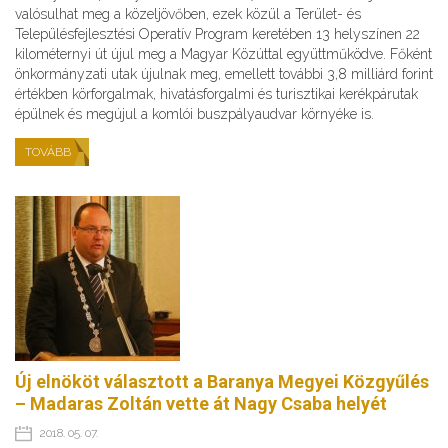
valósulhat meg a közeljövőben, ezek közül a Terület- és
Településfejlesztési Operatív Program keretében 13 helyszínen 22
kilométernyi út újul meg a Magyar Közúttal együttműködve. Főként
önkormányzati utak újulnak meg, emellett további 3,8 milliárd forint
értékben körforgalmak, hivatásforgalmi és turisztikai kerékpárutak
épülnek és megújul a komlói buszpályaudvar környéke is.
TOVÁBB
Új elnököt választott a Baranya Megyei Közgyűlés
– Madaras Zoltán vette át Nagy Csaba helyét
2018. 05. 07.