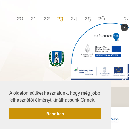
...
20
21
22
23
24
25
26
...
3
×
A oldalon sütiket használunk, hogy még jobb
©2026 Baranya.hu
felhasználói élményt kínálhassunk Önnek.
Akadálymentesítési nyilatkozat
Rendben