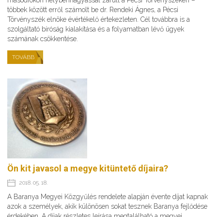
másodfokon helybenhagyással zárult a Pécsi Törvényszéken –
többek között erről számolt be dr. Rendeki Ágnes, a Pécsi
Törvényszék elnöke évértékelő értekezleten. Cél továbbra is a
szolgáltató bíróság kialakítása és a folyamatban lévő ügyek
számának csökkentése.
TOVÁBB
Ön kit javasol a megye kitüntető díjaira?
2018. 05. 18.
A Baranya Megyei Közgyűlés rendelete alapján évente díjat kapnak
azok a személyek, akik különösen sokat tesznek Baranya fejlődése
érdekében. A díjak részletes leírása megtalálható a megyei