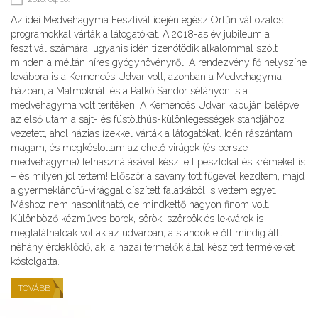
Az idei Medvehagyma Fesztivál idején egész Orfűn változatos
programokkal várták a látogatókat. A 2018-as év jubileum a
fesztivál számára, ugyanis idén tizenötödik alkalommal szólt
minden a méltán híres gyógynövényről. A rendezvény fő helyszíne
továbbra is a Kemencés Udvar volt, azonban a Medvehagyma
házban, a Malmoknál, és a Palkó Sándor sétányon is a
medvehagyma volt terítéken. A Kemencés Udvar kapuján belépve
az első utam a sajt- és füstölthús-különlegességek standjához
vezetett, ahol házias ízekkel várták a látogatókat. Idén rászántam
magam, és megkóstoltam az ehető virágok (és persze
medvehagyma) felhasználásával készített pesztókat és krémeket is
– és milyen jól tettem! Először a savanyított fügével kezdtem, majd
a gyermekláncfű-virággal díszített falatkából is vettem egyet.
Máshoz nem hasonlítható, de mindkettő nagyon finom volt.
Különböző kézműves borok, sörök, szörpök és lekvárok is
megtalálhatóak voltak az udvarban, a standok előtt mindig állt
néhány érdeklődő, aki a hazai termelők által készített termékeket
kóstolgatta.
TOVÁBB