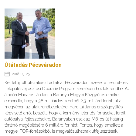
Útátadás Pécsváradon
2018. 05. 25.
Két felújított útszakaszt adtak át Pécsváradon, ezeket a Terület- és
Településfejlesztési Operatív Program keretében hozták rendbe. Az
átadón Madaras Zoltán, a Baranya Megyei Közgyűlés elnöke
elmondta, hogy a 38 milliárdos keretből 2,3 milliárd forint jut a
megyében az utak rendbetételére. Hargitai János országgyűlési
képviselő arról beszélt, hogy a kormány jelentős forrásokat fordít
autópálya-fejlesztésekre, Baranyában csak az M6-os út határig
történő megépítésére 6 milliárd forintot. Fontos, hogy emellett a
megyei TOP-forrásokból is megvalósulhatnak útfejlesztések.