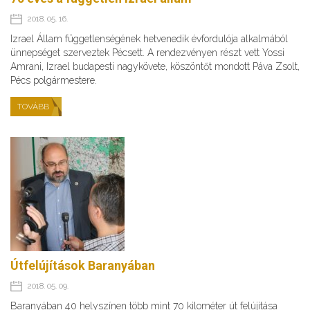
2018. 05. 16.
Izrael Állam függetlenségének hetvenedik évfordulója alkalmából
ünnepséget szerveztek Pécsett. A rendezvényen részt vett Yossi
Amrani, Izrael budapesti nagykövete, köszöntőt mondott Páva Zsolt,
Pécs polgármestere.
TOVÁBB
Útfelújítások Baranyában
2018. 05. 09.
Baranyában 40 helyszínen több mint 70 kilométer út felújítása