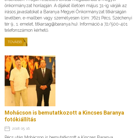
önkormányzat honlapján. A díjakat illetően május 31-ig várják az
írásos javaslatokat a Baranya Megyei Önkormányzat titkárságán
levélben, e-mailben vagy személyesen (cím: 7621 Pécs, Széchenyi
tér 9., 1. emelet, titkarsag@baranya.hu). Információ a 72/500-401
telefonszámon kérhető.
TOVÁBB
Mohácson is bemutatkozott a Kincses Baranya
fotókiállítás
2018. 05. 16.
Pécs után Mohácson is bemutatkozott a Kincses Baranya