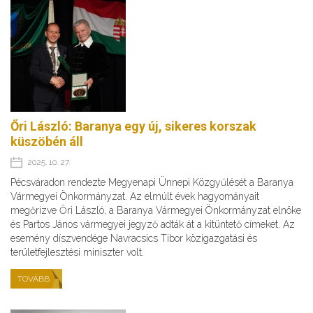
Őri László: Baranya egy új, sikeres korszak
küszöbén áll
2025. 10. 27.
Pécsváradon rendezte Megyenapi Ünnepi Közgyűlését a Baranya
Vármegyei Önkormányzat. Az elmúlt évek hagyományait
megőrizve Őri László, a Baranya Vármegyei Önkormányzat elnöke
és Partos János vármegyei jegyző adták át a kitüntető címeket. Az
esemény díszvendége Navracsics Tibor közigazgatási és
területfejlesztési miniszter volt.
TOVÁBB