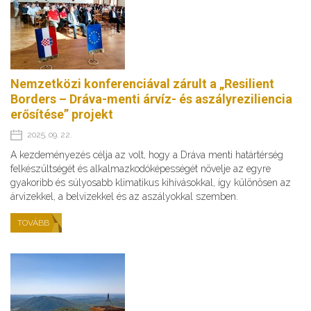
Nemzetközi konferenciával zárult a „Resilient
Borders – Dráva-menti árvíz- és aszályreziliencia
erősítése” projekt
2025. 09. 22.
A kezdeményezés célja az volt, hogy a Dráva menti határtérség
felkészültségét és alkalmazkodóképességét növelje az egyre
gyakoribb és súlyosabb klimatikus kihívásokkal, így különösen az
árvizekkel, a belvizekkel és az aszályokkal szemben.
TOVÁBB