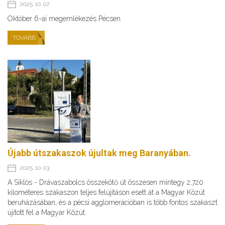
2025. 10. 07.
Október 6-ai megemlékezés Pécsen
TOVÁBB
Újabb útszakaszok újultak meg Baranyában.
2025. 10. 03.
A Siklós - Drávaszabolcs összekötő út összesen mintegy 2,720
kilométeres szakaszon teljes felújításon esett át a Magyar Közút
beruházásában, és a pécsi agglomerációban is több fontos szakaszt
újított fel a Magyar Közút.