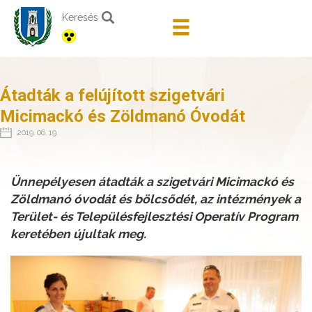
Keresés
Átadták a felújított szigetvári
Micimackó és Zöldmanó Óvodát
2019. 06. 19.
Ünnepélyesen átadták a szigetvári Micimackó és
Zöldmanó óvodát és bölcsődét, az intézmények a
Terület- és Településfejlesztési Operatív Program
keretében újultak meg.