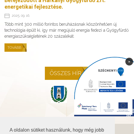
Befejeződött a Harkányi Gyógyfürdő Zrt.
energetikai fejlesztése.
2025. 09. 16.
Több mint 300 millió forintos beruházásnak köszönhetően új
technológia épült ki, így már megújuló energia fedezi a Gyógyfürdő
energiaszükségletének 20 százalékát.
TOVÁBB
×
ÖSSZES HÍR
A oldalon sütiket használunk, hogy még jobb
©2026 Baranya.hu