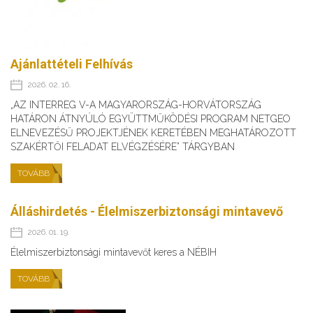
Ajánlattételi Felhívás
2026. 02. 16.
„AZ INTERREG V-A MAGYARORSZÁG-HORVÁTORSZÁG
HATÁRON ÁTNYÚLÓ EGYÜTTMŰKÖDÉSI PROGRAM NETGEO
ELNEVEZÉSŰ PROJEKTJÉNEK KERETÉBEN MEGHATÁROZOTT
SZAKÉRTŐI FELADAT ELVÉGZÉSÉRE” TÁRGYBAN
TOVÁBB
Álláshirdetés - Élelmiszerbiztonsági mintavevő
2026. 01. 19.
Élelmiszerbiztonsági mintavevőt keres a NÉBIH
TOVÁBB