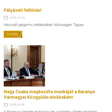
Pályázati felhívás!
2026. 07. 29.
Használt gépjármű értékesítése Volkswagen Tiguan
TOVÁBB
Nagy Csaba megkezdte munkáját a Baranya
Vármegyei Közgyűlés elnökeként
2026. 07. 16.
A Baranya Vármegyei Közgyűlés csütörtöki ülésén elnökévé