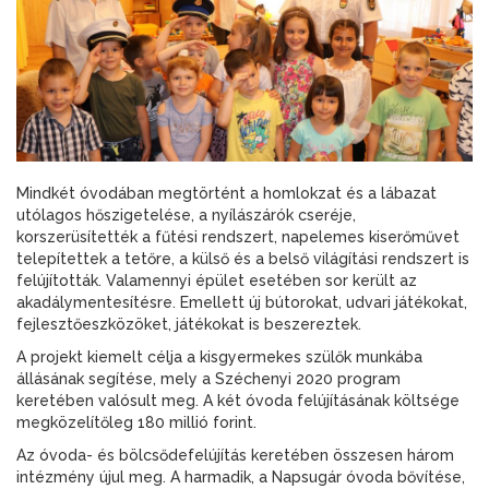
Mindkét óvodában megtörtént a homlokzat és a lábazat
utólagos hőszigetelése, a nyílászárók cseréje,
korszerüsítették a fűtési rendszert, napelemes kiserőművet
telepítettek a tetőre, a külső és a belső világítási rendszert is
felújították. Valamennyi épület esetében sor került az
akadálymentesítésre. Emellett új bútorokat, udvari játékokat,
fejlesztőeszközöket, játékokat is beszereztek.
A projekt kiemelt célja a kisgyermekes szülők munkába
állásának segítése, mely a Széchenyi 2020 program
keretében valósult meg. A két óvoda felújításának költsége
megközelítőleg 180 millió forint.
Az óvoda- és bölcsődefelújítás keretében összesen három
intézmény újul meg. A harmadik, a Napsugár óvoda bővítése,