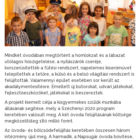
Mindkét óvodában megtörtént a homlokzat és a lábazat
utólagos hőszigetelése, a nyílászárók cseréje,
korszerüsítették a fűtési rendszert, napelemes kiserőművet
telepítettek a tetőre, a külső és a belső világítási rendszert is
felújították. Valamennyi épület esetében sor került az
akadálymentesítésre. Emellett új bútorokat, udvari játékokat,
fejlesztőeszközöket, játékokat is beszereztek.
A projekt kiemelt célja a kisgyermekes szülők munkába
állásának segítése, mely a Széchenyi 2020 program
keretében valósult meg. A két óvoda felújításának költsége
megközelítőleg 180 millió forint.
Az óvoda- és bölcsődefelújítás keretében összesen három
intézmény újul meg. A harmadik, a Napsugár óvoda bővítése,