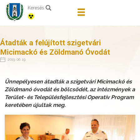
Keresés
Átadták a felújított szigetvári
Micimackó és Zöldmanó Óvodát
2019. 06. 19.
Ünnepélyesen átadták a szigetvári Micimackó és
Zöldmanó óvodát és bölcsődét, az intézmények a
Terület- és Településfejlesztési Operatív Program
keretében újultak meg.