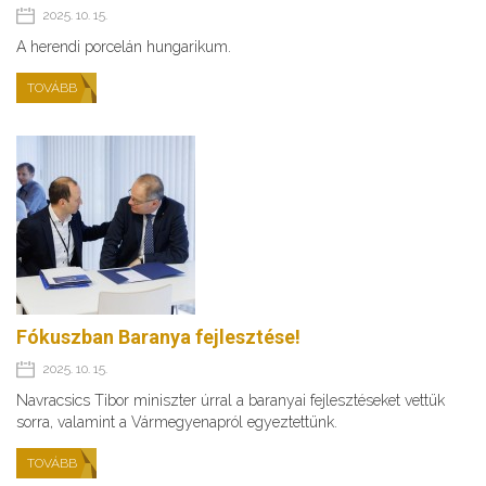
2025. 10. 15.
A herendi porcelán hungarikum.
TOVÁBB
Fókuszban Baranya fejlesztése!
2025. 10. 15.
Navracsics Tibor miniszter úrral a baranyai fejlesztéseket vettük
sorra, valamint a Vármegyenapról egyeztettünk.
TOVÁBB