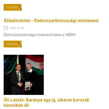
TOVÁBB
Álláshirdetés - Élelmiszerbiztonsági mintavevő
2026. 01. 19.
Élelmiszerbiztonsági mintavevőt keres a NÉBIH
TOVÁBB
Őri László: Baranya egy új, sikeres korszak
küszöbén áll