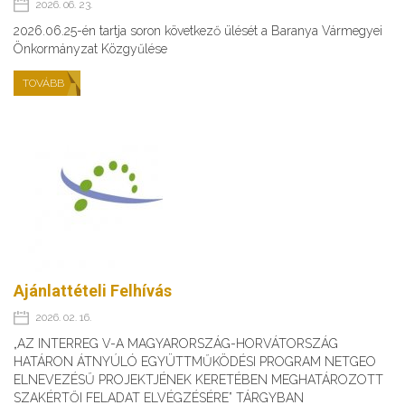
2026. 06. 23.
2026.06.25-én tartja soron következő ülését a Baranya Vármegyei
Önkormányzat Közgyűlése
TOVÁBB
Ajánlattételi Felhívás
2026. 02. 16.
„AZ INTERREG V-A MAGYARORSZÁG-HORVÁTORSZÁG
HATÁRON ÁTNYÚLÓ EGYÜTTMŰKÖDÉSI PROGRAM NETGEO
ELNEVEZÉSŰ PROJEKTJÉNEK KERETÉBEN MEGHATÁROZOTT
SZAKÉRTŐI FELADAT ELVÉGZÉSÉRE” TÁRGYBAN