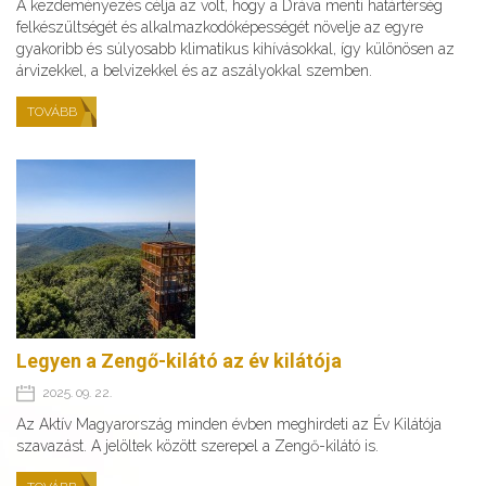
A kezdeményezés célja az volt, hogy a Dráva menti határtérség
felkészültségét és alkalmazkodóképességét növelje az egyre
gyakoribb és súlyosabb klimatikus kihívásokkal, így különösen az
árvizekkel, a belvizekkel és az aszályokkal szemben.
TOVÁBB
Legyen a Zengő-kilátó az év kilátója
2025. 09. 22.
Az Aktív Magyarország minden évben meghirdeti az Év Kilátója
szavazást. A jelöltek között szerepel a Zengő-kilátó is.