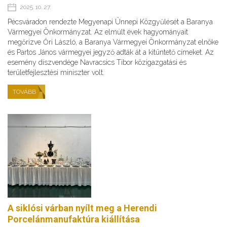
2025. 10. 27.
Pécsváradon rendezte Megyenapi Ünnepi Közgyűlését a Baranya
Vármegyei Önkormányzat. Az elmúlt évek hagyományait
megőrizve Őri László, a Baranya Vármegyei Önkormányzat elnöke
és Partos János vármegyei jegyző adták át a kitüntető címeket. Az
esemény díszvendége Navracsics Tibor közigazgatási és
területfejlesztési miniszter volt.
TOVÁBB
A siklósi várban nyílt meg a Herendi
Porcelánmanufaktúra kiállítása