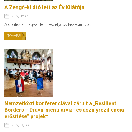
A Zengő-kilátó lett az Év Kilátója
2025. 10. 01.
A döntés a magyar természetjárók kezében volt.
TOVÁBB
Nemzetközi konferenciával zárult a „Resilient
Borders – Dráva-menti árvíz- és aszályreziliencia
erősítése” projekt
2025. 09. 22.