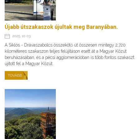
Újabb útszakaszok újultak meg Baranyában.
2025. 10. 03.
A Siklós - Drávaszabolcs összekötő út összesen mintegy 2,720
kilométeres szakaszon teljes felújításon esett át a Magyar Közút
beruházásában, és a pécsi agglomerációban is több fontos szakaszt
újított fel a Magyar Közút.
TOVÁBB