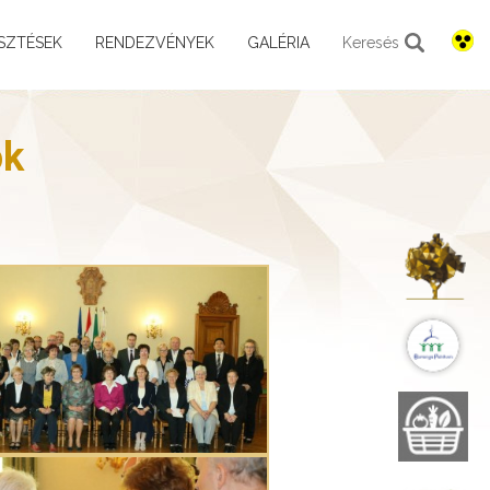
SZTÉSEK
RENDEZVÉNYEK
GALÉRIA
Keresés
ök
K
B
B