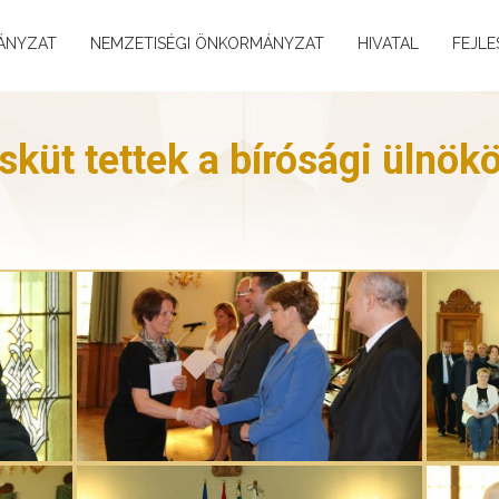
ÁNYZAT
NEMZETISÉGI ÖNKORMÁNYZAT
HIVATAL
FEJLE
sküt tettek a bírósági ülnök