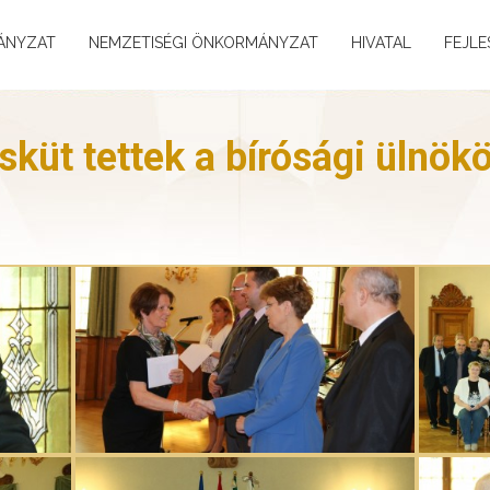
ÁNYZAT
NEMZETISÉGI ÖNKORMÁNYZAT
HIVATAL
FEJLE
sküt tettek a bírósági ülnök