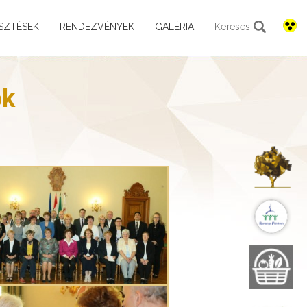
SZTÉSEK
RENDEZVÉNYEK
GALÉRIA
Keresés
ök
K
B
B