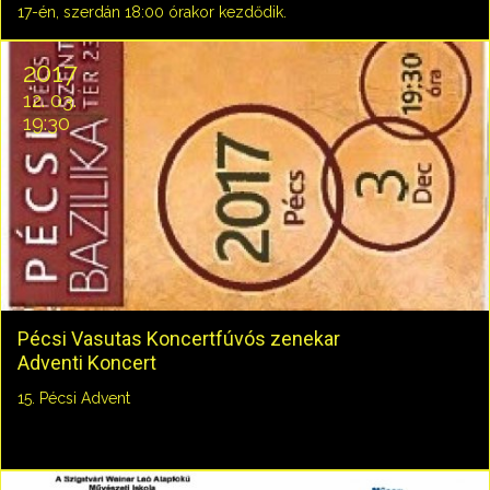
17-én, szerdán 18:00 órakor kezdődik.
2017
12. 03.
19:30
Pécsi Vasutas Koncertfúvós zenekar
Adventi Koncert
15. Pécsi Advent