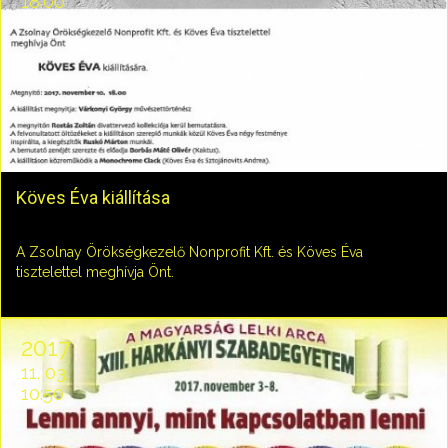
18:00
Köves Éva kiállítása
A Zsolnay Örökségkezelő Nonprofit Kft. és Köves Éva
tisztelettel meghívja Önt.
2017
11. 03.
10:50