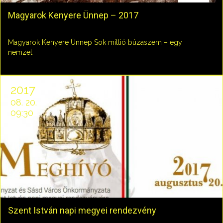
Magyarok Kenyere Ünnep – 2017
Magyarok Kenyere Ünnep Sok millió búzaszem – egy
nemzet
2017
08. 20.
09:30
Szent István napi megyei rendezvény