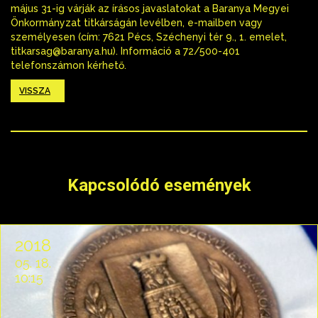
május 31-ig várják az írásos javaslatokat a Baranya Megyei
Önkormányzat titkárságán levélben, e-mailben vagy
személyesen (cím: 7621 Pécs, Széchenyi tér 9., 1. emelet,
titkarsag@baranya.hu). Információ a 72/500-401
telefonszámon kérhető.
VISSZA
Kapcsolódó események
2018
05. 18.
10:15