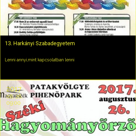
13. Harkányi Szabadegyetem
Lenni annyi,mint kapcsolatban lenni
2017
08. 26.
09:00