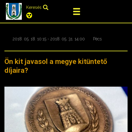
Keresés
2018. 05. 18. 10:15 - 2018. 05. 31. 14:00
Pécs
Ön kit javasol a megye kitüntető
díjaira?