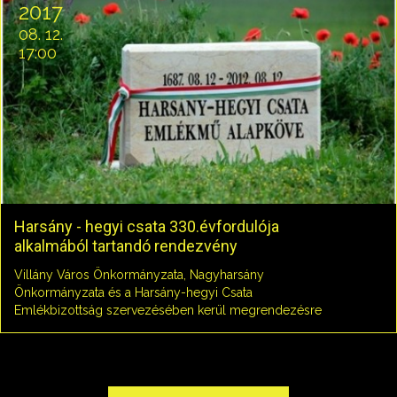
2017
08. 12.
17:00
Harsány - hegyi csata 330.évfordulója
alkalmából tartandó rendezvény
Villány Város Önkormányzata, Nagyharsány
Önkormányzata és a Harsány-hegyi Csata
Emlékbizottság szervezésében kerül megrendezésre
az emléknap