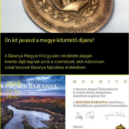
Ön kit javasol a megye kitüntető díjaira?
A Baranya Megyei Közgyűlés rendelete alapján
évente díjat kapnak azok a személyek, akik különösen
sokat tesznek Baranya fejlődése érdekében.
2018
03. 14.
18:00