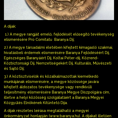
A díjak:
1.) A megye rangját emelő, fejlődését elősegítő tevékenység
elismerésére Pro Comitatu Baranya Díj;
2.) A megye társadalmi életében kifejtett kimagasló szakmai,
hivatásbeli érdemek elismerésére Baranya Fejlődéséért Díj,
Egészséges Baranyáért Díj, Koltai Péter-díj, Közrend-
Közbiztonsági Díj, Nemzetiségekért Díj, Kulturális, Művészeti
és Sajtó Díj;
3.) A köztisztviselők és közalkalmazottak kiemelkedő
munkájának elismerésére, a megye közössége javára
kifejtett áldozatos tevékenysége vagy rendkívüli
teljesítmény elismerésére Baranya Megye Díszpolgára cím,
illetve a helyi közösség szolgálatáért a Baranya Megyei
Közgyűlés Elnökének Kitüntető Díja.
A díjak részletes leírása megtalálható a megyei
önkormányzat honlapján (www.baranya.hu). A díjakat illetően