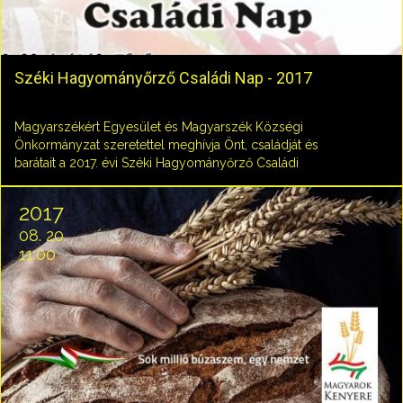
Széki Hagyományőrző Családi Nap - 2017
Magyarszékért Egyesület és Magyarszék Községi
Önkormányzat szeretettel meghívja Önt, családját és
barátait a 2017. évi Széki Hagyományőrző Családi
Napra!
2017
08. 20.
11:00