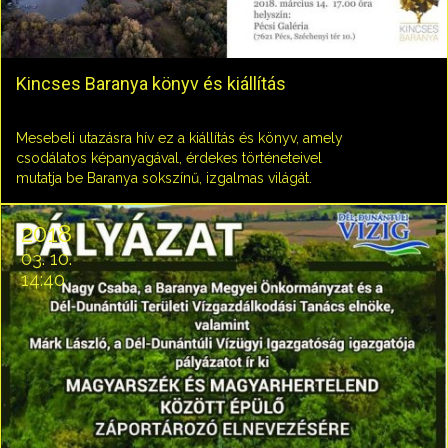
Kincses Baranya könyv és kiállítás
Mesebeli utazásra hív ez a kiállítás és könyv, amely
csodálatos képanyagával, érdekes történeteivel
mutatja be Baranya sokszínű, izgalmas világát.
2018
03. 10.
14:40