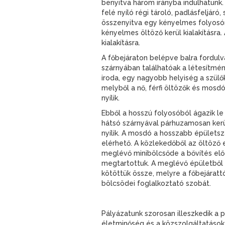
benyitva három irányba indulhatunk.
felé nyíló régi tároló, padlásfeljáró
összenyitva egy kényelmes folyosón
kényelmes öltöző kerül kialakításr
kialakításra.
A főbejáraton belépve balra fordulv
szárnyában találhatóak a létesítmé
iroda, egy nagyobb helyiség a szülők
melyből a nő, férfi öltözők és mosd
nyílik.
Ebből a hosszú folyosóból ágazik l
hátsó szárnyával párhuzamosan kerül
nyílik. A mosdó a hosszabb épületsz
elérhető. A közlekedőből az öltöző e
meglévő minibölcsőde a bővítés előt
megtartottuk. A meglévő épületből a
kötöttük össze, melyre a főbejárattó
bölcsödei foglalkoztató szobát.
Pályázatunk szorosan illeszkedik a p
életminőség és a közszolgáltatások