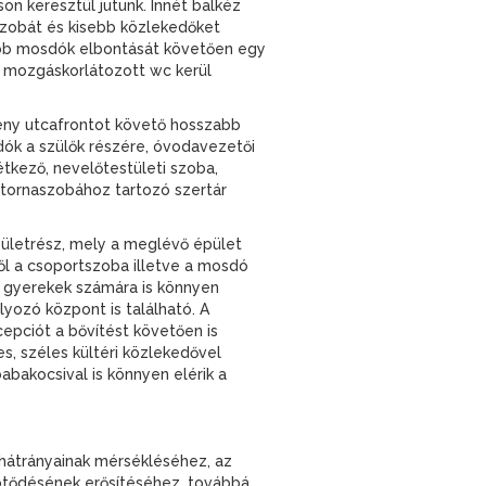
on keresztül jutunk. Innét balkéz
lőszobát és kisebb közlekedőket
sebb mosdók elbontását követően egy
y mozgáskorlátozott wc kerül
mény utcafrontot követő hosszabb
dók a szülők részére, óvodavezetői
étkező, nevelőtestületi szoba,
a tornaszobához tartozó szertár
pületrész, mely a meglévő épület
ől a csoportszoba illetve a mosdó
ó gyerekek számára is könnyen
lyozó központ is található. A
cepciót a bővítést követően is
s, széles kültéri közlekedővel
abakocsival is könnyen elérik a
ek hátrányainak mérsékléséhez, az
kötődésének erősítéséhez, továbbá