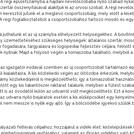
 A régi épületszárnyba a hajdani nevelőszobába nyíló szabad nyílás
, szertár összenyitásával alakítjuk ki az orvosi szobát. A régi neve
 keresztül jutunk el a meglévő csoportszobáig, mely előtt a ki
a. A régi foglalkoztatóból a csoportszobához tartozó mosdó és eg
a juthatunk el az új szárnyba elhelyezett helyiségekhez. A bővít
ny üzemeltetéséhez szükséges helyiségek: általános szertár, mos
 fogadására, tárgyalásra és logopédiai fejlesztés céljára, felnőtt 
ók nyílnak. Majd a folyosó végén a tornaszoba található, melyből 
e az igazgatói irodával szemben az új csoportszobát tartalmazó é
 kialakításra. A kis közlekedő végén az öltözőbe érkezünk, melyb
árny közlekedőjéről is megközelíthető, így a tornaszobát használ
lött egy kis takarítószer raktárat találunk, melyben a fűtést szabá
t is az óvodától külön az udvarról volt megközelíthető. Ezt a kon
z udvarra nyíló bejáratok esetén a kis előlépcsőket egy kényelme
l nem messze is nyílik egy ajtó. Így a bölcsödébe igyekvő szülők b
ályázati felhívás céljaihoz, hozzájárul a vidéki élet, kistelepülés
 elérhetőségének javításához, valamint az ifjúság vidékhez való 