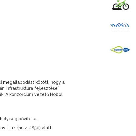
K
B
P
 megállapodást kötött, hogy a
 infrastruktúra fejlesztése”
sák. A konzorcium vezető Hobol
helyiség bővítése.
J. u.1 (hrsz: 2850) alatt.