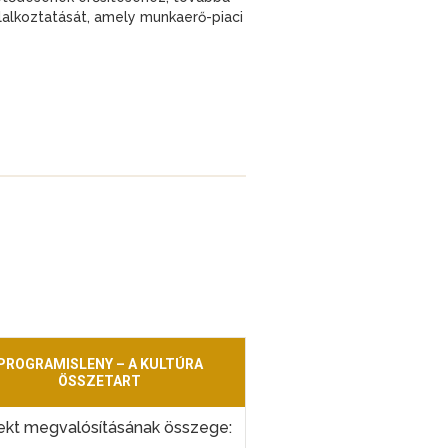
lalkoztatását, amely munkaerő-piaci
PROGRAMISLENY – A KULTÚRA
ÖSSZETART
ekt megvalósításának összege: