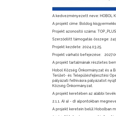
A kedvezményezett neve: HOBOL
A projekt címe: Boldog kisgyermek
Projekt azonosító száma: TOP_PLU
Szerződött támogatás összege: 249
Projekt kezdete: 2024.03.25.
Projekt várható befejezése: 2027.0
A projekt tartalmának részletes be
Hobol Község Önkormányzat és a Ba
Terület- és Településfejlesztési O
pályázati felhívásra pályázatot ny
Község Önkormányzat.
A projekt keretében az alábbi tevé
2.1.1. A) a) - d) alpontokban megn
A projekt keretein belül Hobolban mű