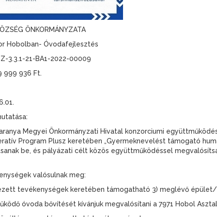
 KÖZSÉG ÖNKORMÁNYZATA
kor Hobolban- Óvodafejlesztés
SZ-3.3.1-21-BA1-2022-00009
 999 936 Ft.
6.01.
mutatása:
ranya Megyei Önkormányzati Hivatal konzorciumi együttműködési
peratív Program Plusz keretében „Gyermeknevelést támogató humán
újtsanak be, és pályázati célt közös együttműködéssel megvalósít
kenységek valósulnak meg:
evezett tevékenységek keretében támogatható 3) meglévő épület/
ködő óvoda bővítését kívánjuk megvalósítani a 7971 Hobol Asztalos 