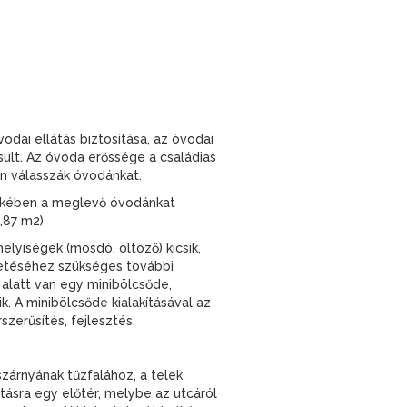
dai ellátás biztosítása, az óvodai
sult. Az óvoda erőssége a családias
en válasszák óvodánkat.
dekében a meglevő óvodánkat
3,87 m2)
lyiségek (mosdó, öltöző) kicsik,
tetéséhez szükséges további
 alatt van egy minibölcsőde,
k. A minibölcsőde kialakításával az
erűsítés, fejlesztés.
zárnyának tűzfalához, a telek
ításra egy előtér, melybe az utcáról