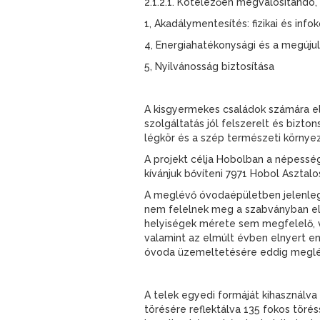
2.1.2.1. Kötelezően megvalósítand
1, Akadálymentesítés: fizikai és in
4, Energiahatékonysági és a megúju
5, Nyilvánosság biztosítása
A kisgyermekes családok számára ele
szolgáltatás jól felszerelt és bizt
légkör és a szép természeti környez
A projekt célja Hobolban a népess
kívánjuk bővíteni 7971 Hobol Asztalos 
A meglévő óvodaépületben jelenleg 
nem felelnek meg a szabványban el
helyiségek mérete sem megfelelő, va
valamint az elmúlt évben elnyert ene
óvoda üzemeltetésére eddig meglévő
A telek egyedi formáját kihasználva
törésére reflektálva 135 fokos törés