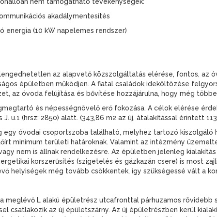
ó, önállóan nem támogatható tevékenységek:
fokommunikációs akadálymentesítés
ló energia (10 kW napelemes rendszer)
ngedhetetlen az alapvető közszolgáltatás elérése, fontos, az óvo
onságos épületben működjen. A fiatal családok ideköltözése felgyor
et, az óvoda felújítása és bővítése hozzájárulna, hogy még több
égmegtartó és népességnövelő erő fokozása. A célok elérése ér
J. u.1 (hrsz: 2850) alatt. (343,86 m2 az új, átalakítással érintett 11
egy óvodai csoportszoba található, melyhez tartozó kiszolgáló he
őírt minimum területi határoknak. Valamint az intézmény üzemel
gy nem is állnak rendelkezésre. Az épületben jelenleg kialakítás
rgetikai korszerűsítés (szigetelés és gázkazán csere) is most zajli
 helyiségek még tovább csökkentek, így szükségessé vált a korsz
 a meglévő L alakú épületrész utcafronttal párhuzamos rövidebb s
sel csatlakozik az új épületszárny. Az új épületrészben kerül kialak