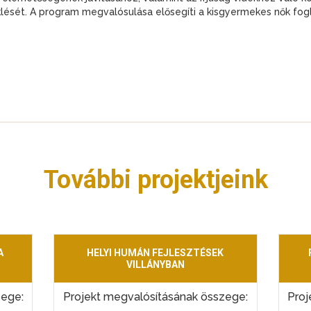
klését. A program megvalósulása elősegíti a kisgyermekes nők fog
További projektjeink
A
HELYI HUMÁN FEJLESZTÉSEK
VILLÁNYBAN
zege:
Projekt megvalósításának összege:
Proj