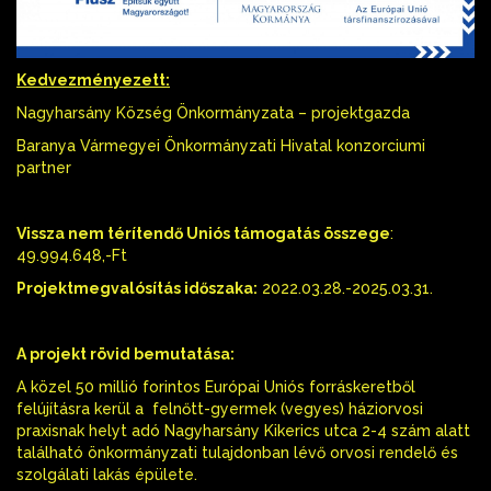
Kedvezményezett:
Nagyharsány Község Önkormányzata – projektgazda
Baranya Vármegyei Önkormányzati Hivatal konzorciumi
partner
Vissza nem térítendő Uniós támogatás összege
:
49.994.648,-Ft
Projektmegvalósítás időszaka:
2022.03.28.-2025.03.31.
A projekt rövid bemutatása:
A közel 50 millió forintos Európai Uniós forráskeretből
felújításra kerül a felnőtt-gyermek (vegyes) háziorvosi
praxisnak helyt adó Nagyharsány Kikerics utca 2-4 szám alatt
található önkormányzati tulajdonban lévő orvosi rendelő és
szolgálati lakás épülete.