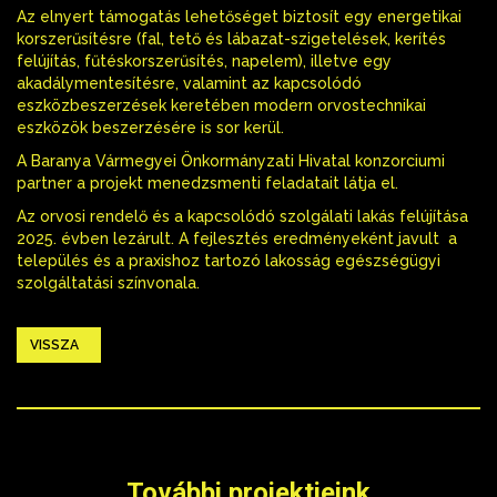
Az elnyert támogatás lehetőséget biztosít egy energetikai
korszerűsítésre (fal, tető és lábazat-szigetelések, kerítés
felújítás, fűtéskorszerűsítés, napelem), illetve egy
akadálymentesítésre, valamint az kapcsolódó
eszközbeszerzések keretében modern orvostechnikai
eszközök beszerzésére is sor kerül.
A Baranya Vármegyei Önkormányzati Hivatal konzorciumi
partner a projekt menedzsmenti feladatait látja el.
Az orvosi rendelő és a kapcsolódó szolgálati lakás felújítása
2025. évben lezárult. A fejlesztés eredményeként javult a
település és a praxishoz tartozó lakosság egészségügyi
szolgáltatási színvonala.
VISSZA
További projektjeink