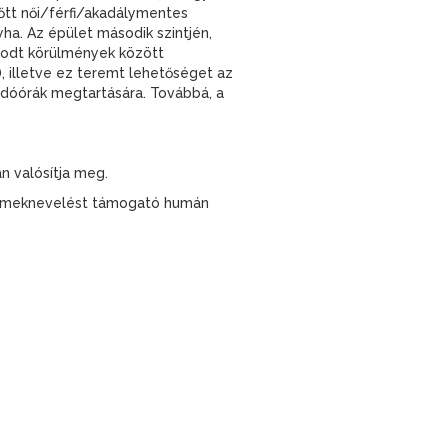
nőtt női/férfi/akadálymentes
yha. Az épület második szintjén,
ugodt körülmények között
, illetve ez teremt lehetőséget az
dóórák megtartására. Továbbá, a
n valósítja meg.
yermeknevelést támogató humán