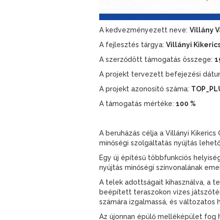
A kedvezményezett neve:
Villány 
A fejlesztés tárgya:
Villányi Kikeri
A szerződött támogatás összege:
1
A projekt tervezett befejezési dát
A projekt azonosító száma:
TOP_PLU
A támogatás mértéke:
100 %
A beruházás célja a Villányi Kikeri
minőségi szolgáltatás nyújtás lehető
Egy új építésű többfunkciós helyisé
nyújtás minőségi színvonalának eme
A telek adottságait kihasználva, a 
beépített teraszokon vizes játszóté
számára izgalmassá, és változatos he
Az újonnan épülő melléképület fog h