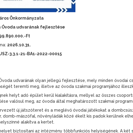
Város Önkormányzata
cs Óvoda udvarának fejlesztése
99.890.000.-Ft
uma:
2026.10.31.
SZ-3.3.1-21-BA1-2022-00015
cs Óvoda udvarának olyan jellegű fejlesztése, mely minden óvoda
ségét teremti meg, illetve az óvoda szakmai programjához illeszked
gnek helyt adó épület kerül kialakításra, mellyel az összes csopo
lése valósul meg, az óvoda által meghatározott szakmai program 
tervezett új játszóteret és a meglévő óvodai játékokat a dombcsús
r, domb-mászófal, növényládák közé ékelt kis padok kerülnek elh
lyszínné alakítva a kertet.
elyet biztosítani az intézmény többfunkciós helyiségének. A két s