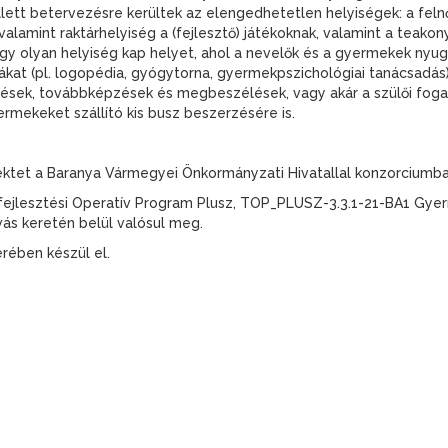
mellett betervezésre kerültek az elengedhetetlen helyiségek: a fel
lamint raktárhelyiség a (fejlesztő) játékoknak, valamint a teakon
, egy olyan helyiség kap helyet, ahol a nevelők és a gyermekek ny
rákat (pl. logopédia, gyógytorna, gyermekpszichológiai tanácsadás)
ések, továbbképzések és megbeszélések, vagy akár a szülői foga
ermekeket szállító kis busz beszerzésére is.
ektet a Baranya Vármegyei Önkormányzati Hivatallal konzorciumba
ésfejlesztési Operatív Program Plusz, TOP_PLUSZ-3.3.1-21-BA1 G
ívás keretén belül valósul meg.
rében készül el.