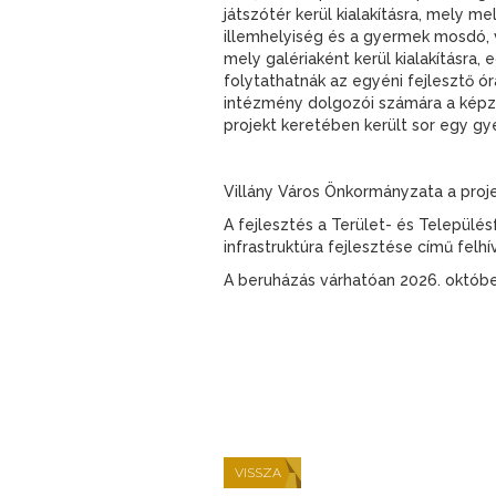
játszótér kerül kialakításra, mely 
illemhelyiség és a gyermek mosdó, va
mely galériaként kerül kialakításra
folytathatnák az egyéni fejlesztő ó
intézmény dolgozói számára a képz
projekt keretében került sor egy gy
Villány Város Önkormányzata a proj
A fejlesztés a Terület- és Települ
infrastruktúra fejlesztése című felh
A beruházás várhatóan 2026. októbe
VISSZA