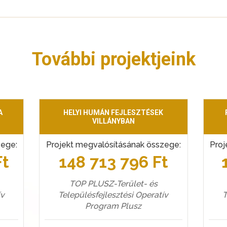
További projektjeink
A
HELYI HUMÁN FEJLESZTÉSEK
VILLÁNYBAN
zege:
Projekt megvalósításának összege:
Proj
Ft
148 713 796 Ft
TOP PLUSZ-Terület- és
ív
Településfejlesztési Operatív
T
Program Plusz