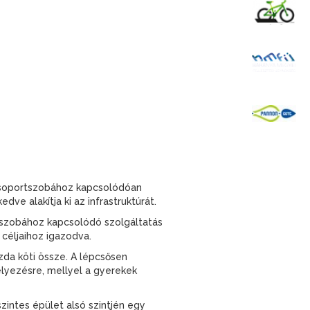
K
B
P
i csoportszobához kapcsolódóan
ve alakítja ki az infrastruktúrát.
rtszobához kapcsolódó szolgáltatás
céljaihoz igazodva.
zda köti össze. A lépcsősen
elyezésre, mellyel a gyerekek
zintes épület alsó szintjén egy