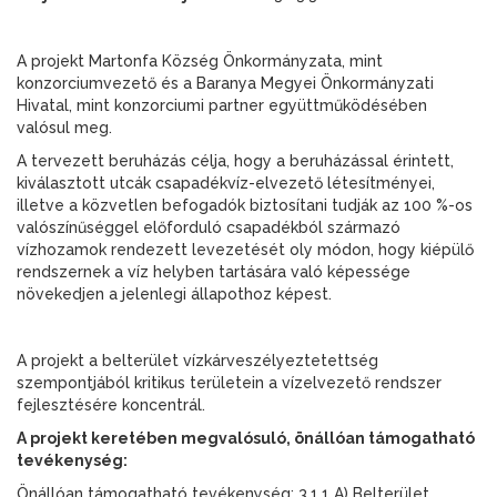
A projekt Martonfa Község Önkormányzata, mint
konzorciumvezető és a Baranya Megyei Önkormányzati
Hivatal, mint konzorciumi partner együttműködésében
valósul meg.
A tervezett beruházás célja, hogy a beruházással érintett,
kiválasztott utcák csapadékvíz-elvezető létesítményei,
illetve a közvetlen befogadók biztosítani tudják az 100 %-os
valószínűséggel előforduló csapadékból származó
vízhozamok rendezett levezetését oly módon, hogy kiépülő
rendszernek a víz helyben tartására való képessége
növekedjen a jelenlegi állapothoz képest.
A projekt a belterület vízkárveszélyeztetettség
szempontjából kritikus területein a vízelvezető rendszer
fejlesztésére koncentrál.
A projekt keretében megvalósuló, önállóan támogatható
tevékenység:
Önállóan támogatható tevékenység: 3.1.1 A) Belterület