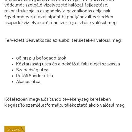
védelmét szolgáló vízelvezető hálózat fejlesztése,
rekonstrukciója, a csapadékvíz-gazdálkodás céljainak
figyelembevételével alpont b) pontjához illeszkedően
csapadékvíz elvezető rendszer fejlesztése valósul meg.
Tervezett beavatkozás az alábbi területeken valósul meg:
06 hrsz-ú befogadó árok
Köztársaság utca és a bekötőút falu elejei szakasza
Szabadság utca
Petőfi Sándor utca
Akácos utca
Kötelezően megvalósítandó tevékenység keretében
kiegészítő szemléletformáló, tájékoztató akció valósul meg.
VISSZA