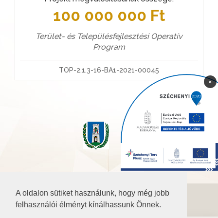
100 000 000 Ft
Terület- és Településfejlesztési Operatív
Program
TOP-2.1.3-16-BA1-2021-00045
×
A oldalon sütiket használunk, hogy még jobb
©2026 Baranya.hu
felhasználói élményt kínálhassunk Önnek.
Akadálymentesítési nyilatkozat