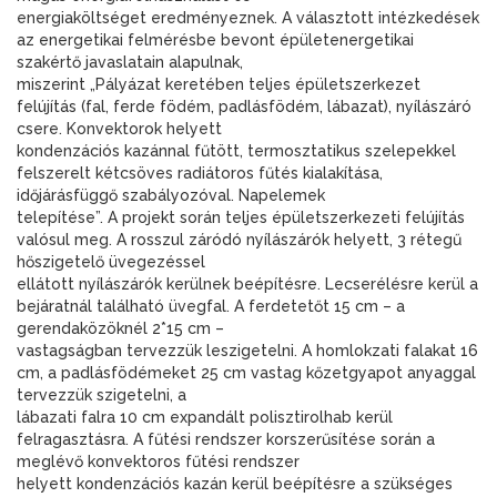
energiaköltséget eredményeznek. A választott intézkedések
az energetikai felmérésbe bevont épületenergetikai
szakértő javaslatain alapulnak,
miszerint „Pályázat keretében teljes épületszerkezet
felújítás (fal, ferde födém, padlásfödém, lábazat), nyílászáró
csere. Konvektorok helyett
kondenzációs kazánnal fűtött, termosztatikus szelepekkel
felszerelt kétcsöves radiátoros fűtés kialakítása,
időjárásfüggő szabályozóval. Napelemek
telepítése”. A projekt során teljes épületszerkezeti felújítás
valósul meg. A rosszul záródó nyílászárók helyett, 3 rétegű
hőszigetelő üvegezéssel
ellátott nyílászárók kerülnek beépítésre. Lecserélésre kerül a
bejáratnál található üvegfal. A ferdetetőt 15 cm – a
gerendaközöknél 2*15 cm –
vastagságban tervezzük leszigetelni. A homlokzati falakat 16
cm, a padlásfödémeket 25 cm vastag kőzetgyapot anyaggal
tervezzük szigetelni, a
lábazati falra 10 cm expandált polisztirolhab kerül
felragasztásra. A fűtési rendszer korszerűsítése során a
meglévő konvektoros fűtési rendszer
helyett kondenzációs kazán kerül beépítésre a szükséges