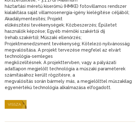
korszerűsítése; - 3.1.1/d) Maximum
háztartási méretű kiserőmű (HMKE) fotovillamos rendszer
kialakítása saját villamosenergia-igény kielégítése céljából;
Akadálymentesítés; Projekt
előkészítési tevékenységek; Közbeszerzés; Épületet
használók képzése; Egyéb mérnöki szakértői díj
(rehab.szakértő); Műszaki ellenőrzés;
Projektmenedzsment tevékenység; Kötelező nyilvánosság
megvalósítása. A projekt tervezése megfelel az elvárt
technológia-semleges
megközelítésnek. A projekttervben, vagy a pályázati
adatlapon megjelölt technológia a műszaki paraméterek
számításához került rögzítésre, a
megvalósítás során bármely más, a megjelölttel műszakilag
egyenértékű technológia alkalmazása elfogadott.
VISSZA