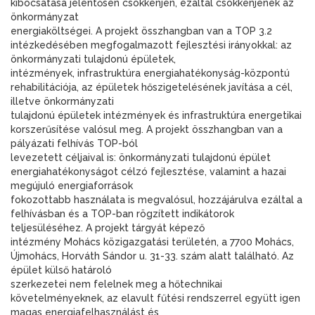
kibocsátása jelentősen csökkenjen, ezáltal csökkenjenek az
önkormányzat
energiaköltségei. A projekt összhangban van a TOP 3.2
intézkedésében megfogalmazott fejlesztési irányokkal: az
önkormányzati tulajdonú épületek,
intézmények, infrastruktúra energiahatékonyság-központú
rehabilitációja, az épületek hőszigetelésének javítása a cél,
illetve önkormányzati
tulajdonú épületek intézmények és infrastruktúra energetikai
korszerűsítése valósul meg. A projekt összhangban van a
pályázati felhívás TOP-ból
levezetett céljaival is: önkormányzati tulajdonú épület
energiahatékonyságot célzó fejlesztése, valamint a hazai
megújuló energiaforrások
fokozottabb használata is megvalósul, hozzájárulva ezáltal a
felhívásban és a TOP-ban rögzített indikátorok
teljesüléséhez. A projekt tárgyát képező
intézmény Mohács közigazgatási területén, a 7700 Mohács,
Újmohács, Horváth Sándor u. 31-33. szám alatt található. Az
épület külső határoló
szerkezetei nem felelnek meg a hőtechnikai
követelményeknek, az elavult fűtési rendszerrel együtt igen
magas energiafelhasználást és