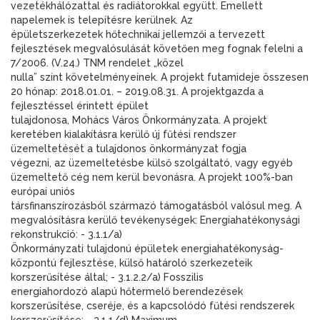
vezetékhálózattal és radiátorokkal együtt. Emellett
napelemek is telepítésre kerülnek. Az
épületszerkezetek hőtechnikai jellemzői a tervezett
fejlesztések megvalósulását követően meg fognak felelni a
7/2006. (V.24.) TNM rendelet „közel
nulla” szint követelményeinek. A projekt futamideje összesen
20 hónap: 2018.01.01. – 2019.08.31. A projektgazda a
fejlesztéssel érintett épület
tulajdonosa, Mohács Város Önkormányzata. A projekt
keretében kialakításra kerülő új fűtési rendszer
üzemeltetését a tulajdonos önkormányzat fogja
végezni, az üzemeltetésbe külső szolgáltató, vagy egyéb
üzemeltető cég nem kerül bevonásra. A projekt 100%-ban
európai uniós
társfinanszírozásból származó támogatásból valósul meg. A
megvalósításra kerülő tevékenységek: Energiahatékonysági
rekonstrukció: - 3.1.1/a)
Önkormányzati tulajdonú épületek energiahatékonyság-
központú fejlesztése, külső határoló szerkezeteik
korszerűsítése által; - 3.1.2.2/a) Fosszilis
energiahordozó alapú hőtermelő berendezések
korszerűsítése, cseréje, és a kapcsolódó fűtési rendszerek