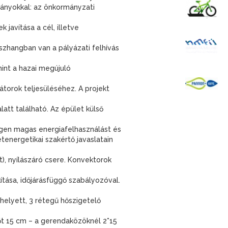
K
rányokkal: az önkormányzati
javítása a cél, illetve
B
sszhangban van a pályázati felhívás
mint a hazai megújuló
P
átorok teljesüléséhez. A projekt
att található. Az épület külső
igen magas energiafelhasználást és
energetikai szakértő javaslatain
t), nyílászáró csere. Konvektorok
ítása, időjárásfüggő szabályozóval.
 helyett, 3 rétegű hőszigetelő
tőt 15 cm – a gerendaközöknél 2*15