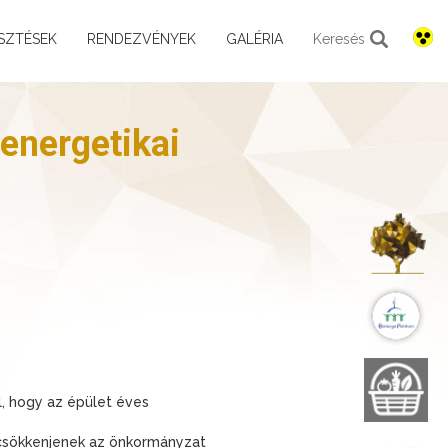
SZTÉSEK
RENDEZVÉNYEK
GALÉRIA
Keresés
energetikai
K
B
B
l, hogy az épület éves
 csökkenjenek az önkormányzat