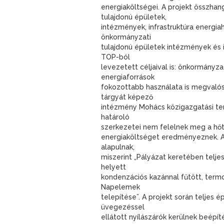
energiaköltségei. A projekt összha
tulajdonú épületek,
intézmények, infrastruktúra energiah
önkormányzati
tulajdonú épületek intézmények és i
TOP-ból
levezetett céljaival is: önkormányz
energiaforrások
fokozottabb használata is megvalósu
tárgyát képező
intézmény Mohács közigazgatási terü
határoló
szerkezetei nem felelnek meg a hőt
energiaköltséget eredményeznek. A 
alapulnak,
miszerint „Pályázat keretében teljes
helyett
kondenzációs kazánnal fűtött, termo
Napelemek
telepítése”. A projekt során teljes 
üvegezéssel
ellátott nyílászárók kerülnek beépít