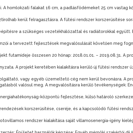
i. A homlokzati falakat 16 cm, a padlásfödémeket 25 cm vastag 
ztirolhab kerül felragasztásra. A fűtési rendszer korszerűsítése s
építésre a szükséges vezetékhálózattal és radiátorokkal együtt. 
mzői a tervezett fejlesztések megvalósulását követően meg fogna
jekt futamideje összesen 20 hónap: 2018.01.01. – 2019.08.31. A pro
zata. A projekt keretében kialakításra kerülő új fűtési rendszer 
olgáltató, vagy egyéb üzemeltető cég nem kerül bevonásra. A pr
gatásból valósul meg. A megvalósításra kerülő tevékenységek: Ene
ergiahatékonyság-központú fejlesztése, külső határoló szerkezeteik
ndezések korszerűsítése, cseréje, és a kapcsolódó fűtési rendszer
otovillamos rendszer kialakítása saját villamosenergia-igény kielé
erzés; Épületet használók képzése; Egyéb mérnöki szakértői díj (r