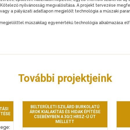
ötelező nyilvánosság megvalósítása. A projekt tervezése megfel
 vagy a pályázati adatlapon megjelölt technológia a műszaki par
megjelölttel műszakilag egyenértékű technológia alkalmazása el
További projektjeink
BELTERÜLETI SZILÁRD BURKOLATÚ
TÁSI
ÁROK KIALAKÍTÁS ÉS HIDAK ÉPÍTÉSE
ÍTÉSE
CSEBÉNYBEN A 30/2 HRSZ-Ú ÚT
MELLETT
zege: