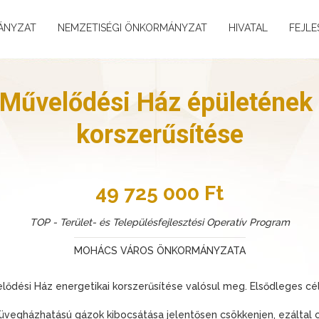
ÁNYZAT
NEMZETISÉGI ÖNKORMÁNYZAT
HIVATAL
FEJLE
 Művelődési Ház épületének 
korszerűsítése
49 725 000 Ft
TOP - Terület- és Településfejlesztési Operatív Program
MOHÁCS VÁROS ÖNKORMÁNYZATA
lődési Ház energetikai korszerűsítése valósul meg. Elsődleges cé
 üvegházhatású gázok kibocsátása jelentősen csökkenjen, ezáltal