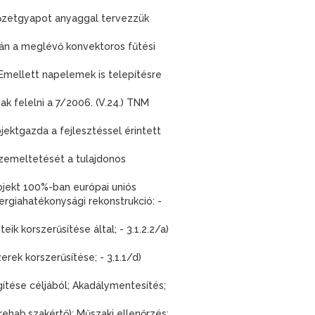
kőzetgyapot anyaggal tervezzük
orán a meglévő konvektoros fűtési
Emellett napelemek is telepítésre
k felelni a 7/2006. (V.24.) TNM
jektgazda a fejlesztéssel érintett
üzemeltetését a tulajdonos
ojekt 100%-ban európai uniós
rgiahatékonysági rekonstrukció: -
 korszerűsítése által; - 3.1.2.2/a)
ek korszerűsítése; - 3.1.1/d)
gítése céljából; Akadálymentesítés;
ehab.szakértő); Műszaki ellenőrzés;