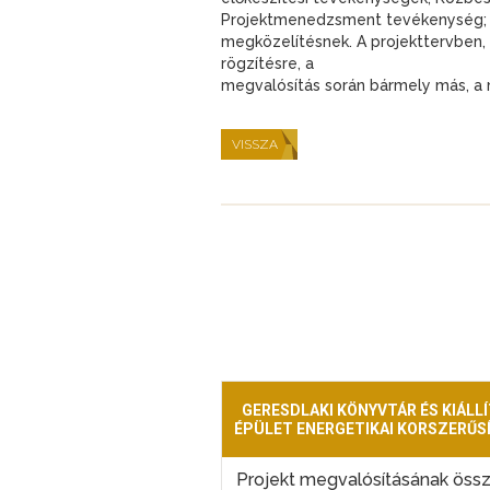
Projektmenedzsment tevékenység; K
megközelítésnek. A projekttervben,
rögzítésre, a
megvalósítás során bármely más, a 
VISSZA
GERESDLAKI KÖNYVTÁR ÉS KIÁLLÍ
ÉPÜLET ENERGETIKAI KORSZERŰS
Projekt megvalósításának öss