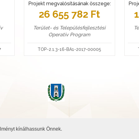
Projekt megvalósításának összege:
Proj
t
26 655 782 Ft
Terület- és Településfejlesztési
Te
ív
Operatív Program
TOP-2.1.3-16-BA1-2017-00005
7
 élményt kínálhassunk Önnek.