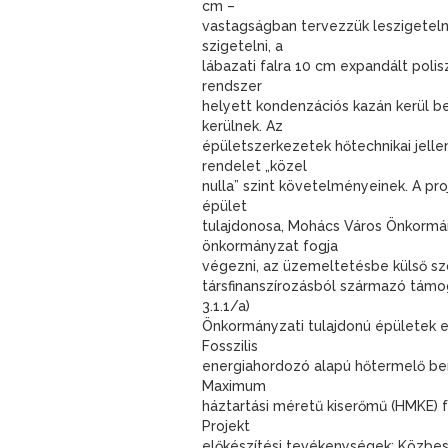
cm –
vastagságban tervezzük leszigeteln
szigetelni, a
lábazati falra 10 cm expandált polis
rendszer
helyett kondenzációs kazán kerül be
kerülnek. Az
épületszerkezetek hőtechnikai jelle
rendelet „közel
nulla” szint követelményeinek. A pro
épület
tulajdonosa, Mohács Város Önkormány
önkormányzat fogja
végezni, az üzemeltetésbe külső sz
társfinanszírozásból származó támo
3.1.1/a)
Önkormányzati tulajdonú épületek en
Fosszilis
energiahordozó alapú hőtermelő bere
Maximum
háztartási méretű kiserőmű (HMKE) f
Projekt
előkészítési tevékenységek; Közbesz