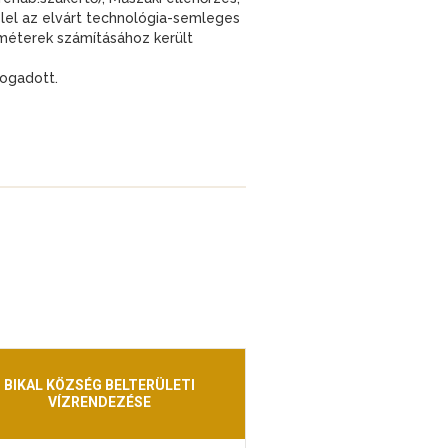
el az elvárt technológia-semleges
améterek számításához került
fogadott.
BIKAL KÖZSÉG BELTERÜLETI
VÍZRENDEZÉSE