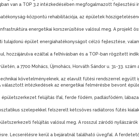
ngban van a TOP 3.2 intézkedésében megfogalmazott fejlesztési i
atékonyság-központú rehabilitációja, az épületek hőszigetelésének 
nfrastruktúra energetikai korszerűsítése valósul meg. A projekt ö
ati tulajdonú épület energiahatékonyságot célzó fejlesztése, vala
l, hozzájárulva ezáltal a felhívásban és a TOP-ban rögzített indik
letén, a 7700 Mohács, Újmohács, Horváth Sándor u. 31-33. szám al
echnikai követelményeknek, az elavult fűtési rendszerrel együtt 
választott intézkedések az energetikai felmérésbe bevont épület
 épületszerkezet felújítás (fal, ferde födém, padlásfödém, lábaza
sztatikus szelepekkel felszerelt kétcsöves radiátoros fűtés kialak
épületszerkezeti felújítás valósul meg. A rosszul záródó nyílászárók
ésre. Lecserélésre kerül a bejáratnál található üvegfal. A ferdete