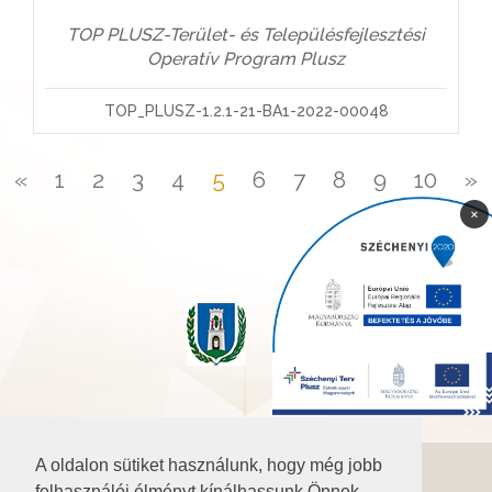
TOP PLUSZ-Terület- és Településfejlesztési
Operatív Program Plusz
TOP_PLUSZ-1.2.1-21-BA1-2022-00048
«
1
2
3
4
5
6
7
8
9
10
»
×
A oldalon sütiket használunk, hogy még jobb
©2026 Baranya.hu
felhasználói élményt kínálhassunk Önnek.