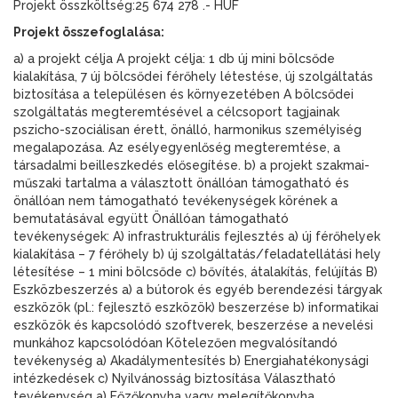
Projekt összköltség:25 674 278 .- HUF
Projekt összefoglalása:
a) a projekt célja A projekt célja: 1 db új mini bölcsőde
kialakítása, 7 új bölcsődei férőhely létestése, új szolgáltatás
biztosítása a településen és környezetében A bölcsődei
szolgáltatás megteremtésével a célcsoport tagjainak
pszicho-szociálisan érett, önálló, harmonikus személyiség
megalapozása. Az esélyegyenlőség megteremtése, a
társadalmi beilleszkedés elősegítése. b) a projekt szakmai-
műszaki tartalma a választott önállóan támogatható és
önállóan nem támogatható tevékenységek körének a
bemutatásával együtt Önállóan támogatható
tevékenységek: A) infrastrukturális fejlesztés a) új férőhelyek
kialakítása – 7 férőhely b) új szolgáltatás/feladatellátási hely
létesítése – 1 mini bölcsőde c) bővítés, átalakítás, felújítás B)
Eszközbeszerzés a) a bútorok és egyéb berendezési tárgyak
eszközök (pl.: fejlesztő eszközök) beszerzése b) informatikai
eszközök és kapcsolódó szoftverek, beszerzése a nevelési
munkához kapcsolódóan Kötelezően megvalósítandó
tevékenység a) Akadálymentesítés b) Energiahatékonysági
intézkedések c) Nyilvánosság biztosítása Választható
tevékenység a) Főzőkonyha vagy melegítőkonyha