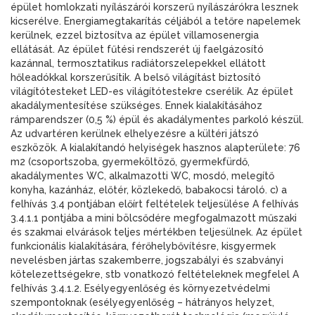
épület homlokzati nyílászárói korszerű nyílászárókra lesznek
kicserélve. Energiamegtakarítás céljából a tetőre napelemek
kerülnek, ezzel biztosítva az épület villamosenergia
ellátását. Az épület fűtési rendszerét új faelgázosító
kazánnal, termosztatikus radiátorszelepekkel ellátott
hőleadókkal korszerűsítik. A belső világítást biztosító
világítótesteket LED-es világítótestekre cserélik. Az épület
akadálymentesítése szükséges. Ennek kialakításához
rámparendszer (0,5 %) épül és akadálymentes parkoló készül.
Az udvartéren kerülnek elhelyezésre a kültéri játszó
eszközök. A kialakítandó helyiségek hasznos alapterülete: 76
m2 (csoportszoba, gyermeköltöző, gyermekfürdő,
akadálymentes WC, alkalmazotti WC, mosdó, melegítő
konyha, kazánház, előtér, közlekedő, babakocsi tároló. c) a
felhívás 3.4 pontjában előírt feltételek teljesülése A felhívás
3.4.1.1 pontjába a mini bölcsődére megfogalmazott műszaki
és szakmai elvárások teljes mértékben teljesülnek. Az épület
funkcionális kialakítására, férőhelybővítésre, kisgyermek
nevelésben jártas szakemberre, jogszabályi és szabványi
kötelezettségekre, stb vonatkozó feltételeknek megfelel A
felhívás 3.4.1.2. Esélyegyenlőség és környezetvédelmi
szempontoknak (esélyegyenlőség – hátrányos helyzet,