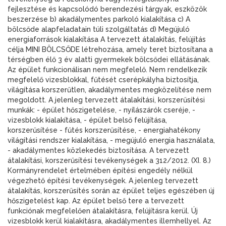
fejlesztése és kapcsolódó berendezési tárgyak, eszközök
beszerzése b) akadálymentes parkoló kialakítása c) A
bölcsőde alapfeladatain túli szolgáltatás d) Megújuló
energiaforrások kialakítása A tervezett átalakítás, felújítás
célja MINI BÖLCSŐDE létrehozása, amely teret biztosítana a
térségben élő 3 év alatti gyermekek bölcsődei ellátásának.
Az épület funkcionálisan nem megfelelő. Nem rendelkezik
megfelelő vizesblokkal, fűtését cserépkályha biztosítja,
világítása korszerűtlen, akadálymentes megközelítése nem
megoldott. A jelenleg tervezett átalakítási, korszerűsítési
munkák: - épület hőszigetelése, - nyílászárók cseréje, -
vizesblokk kialakítása, - épület belső felújítása,
korszerűsítése - fűtés korszerűsítése, - energiahatékony
világítási rendszer kialakítása, - megújuló energia használata,
- akadálymentes közlekedés biztosítása. A tervezett
átalakítási, korszerűsítési tevékenységek a 312/2012. (XI. 8.)
Kormányrendelet értelmében építési engedély nélkül
végezhető építési tevékenységek. A jelenleg tervezett
átalakítás, korszerűsítés során az épület teljes egészében új
hőszigetelést kap. Az épület belső tere a tervezett
funkciónak megfelelően átalakításra, felújításra kerül. Új
vizesblokk kerül kialakításra, akadálymentes illemhellyel. Az