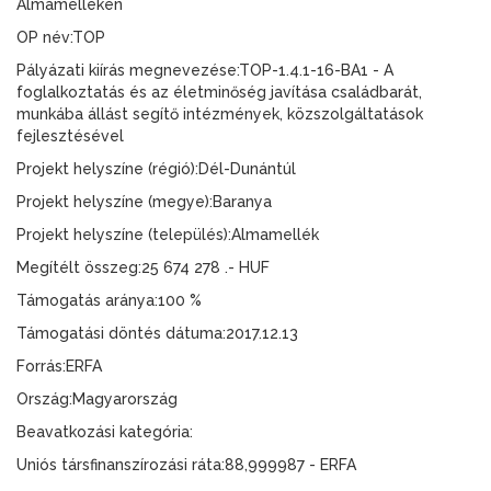
Almamelléken
OP név:TOP
Pályázati kiírás megnevezése:TOP-1.4.1-16-BA1 - A
foglalkoztatás és az életminőség javítása családbarát,
munkába állást segítő intézmények, közszolgáltatások
fejlesztésével
Projekt helyszíne (régió):Dél-Dunántúl
Projekt helyszíne (megye):Baranya
Projekt helyszíne (település):Almamellék
Megítélt összeg:25 674 278 .- HUF
Támogatás aránya:100 %
Támogatási döntés dátuma:2017.12.13
Forrás:ERFA
Ország:Magyarország
Beavatkozási kategória:
Uniós társfinanszírozási ráta:88,999987 - ERFA