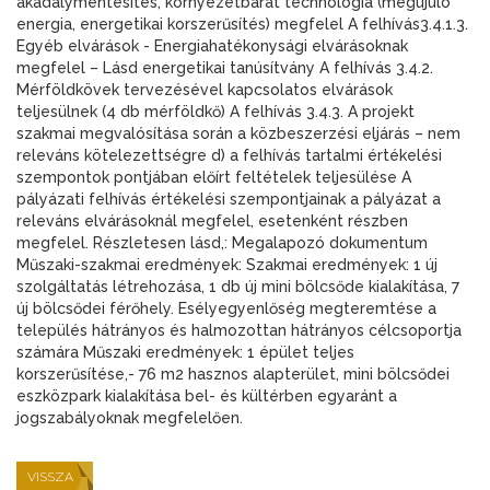
akadálymentesítés, környezetbarát technológia (megújuló
energia, energetikai korszerűsítés) megfelel A felhívás3.4.1.3.
Egyéb elvárások - Energiahatékonysági elvárásoknak
megfelel – Lásd energetikai tanúsítvány A felhívás 3.4.2.
Mérföldkövek tervezésével kapcsolatos elvárások
teljesülnek (4 db mérföldkő) A felhívás 3.4.3. A projekt
szakmai megvalósítása során a közbeszerzési eljárás – nem
releváns kötelezettségre d) a felhívás tartalmi értékelési
szempontok pontjában előírt feltételek teljesülése A
pályázati felhívás értékelési szempontjainak a pályázat a
releváns elvárásoknál megfelel, esetenként részben
megfelel. Részletesen lásd,: Megalapozó dokumentum
Műszaki-szakmai eredmények: Szakmai eredmények: 1 új
szolgáltatás létrehozása, 1 db új mini bölcsőde kialakítása, 7
új bölcsődei férőhely. Esélyegyenlőség megteremtése a
település hátrányos és halmozottan hátrányos célcsoportja
számára Műszaki eredmények: 1 épület teljes
korszerűsítése,- 76 m2 hasznos alapterület, mini bölcsődei
eszközpark kialakítása bel- és kültérben egyaránt a
jogszabályoknak megfelelően.
VISSZA