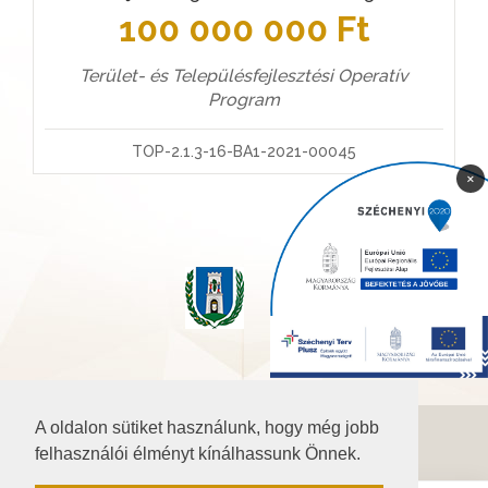
100 000 000 Ft
Terület- és Településfejlesztési Operatív
Program
TOP-2.1.3-16-BA1-2021-00045
×
A oldalon sütiket használunk, hogy még jobb
©2026 Baranya.hu
felhasználói élményt kínálhassunk Önnek.
Akadálymentesítési nyilatkozat