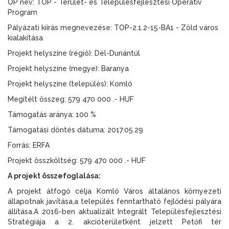
OP név: TOP - Terület- és Településfejlesztési Operatív
Program
Pályázati kiírás megnevezése: TOP-2.1.2-15-BA1 - Zöld város
kialakítása
Projekt helyszíne (régió): Dél-Dunántúl
Projekt helyszíne (megye): Baranya
Projekt helyszíne (település): Komló
Megítélt összeg: 579 470 000 .- HUF
Támogatás aránya: 100 %
Támogatási döntés dátuma: 2017.05.29
Forrás: ERFA
Projekt összköltség: 579 470 000 .- HUF
A projekt összefoglalása:
A projekt átfogó célja Komló Város általános környezeti
állapotnak javítása,a település fenntartható fejlődési pályára
állítása.A 2016-ben aktualizált Integrált Településfejlesztési
Stratégiája a 2. akcióterületként jelzett Petőfi tér