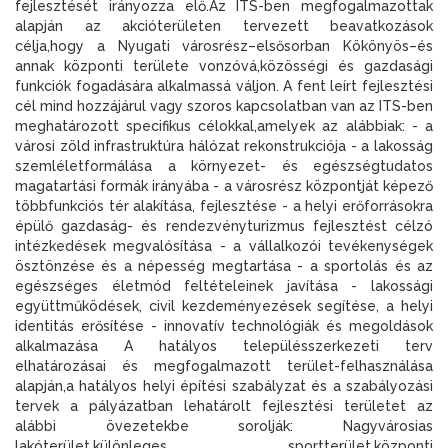
fejlesztését irányozza elő.Az ITS-ben megfogalmazottak
alapján az akcióterületen tervezett beavatkozások
célja,hogy a Nyugati városrész–elsősorban Kökönyös–és
annak központi területe vonzóvá,közösségi és gazdasági
funkciók fogadására alkalmassá váljon. A fent leírt fejlesztési
cél mind hozzájárul vagy szoros kapcsolatban van az ITS-ben
meghatározott specifikus célokkal,amelyek az alábbiak: - a
városi zöld infrastruktúra hálózat rekonstrukciója - a lakosság
szemléletformálása a környezet- és egészségtudatos
magatartási formák irányába - a városrész központját képező
többfunkciós tér alakítása, fejlesztése - a helyi erőforrásokra
épülő gazdaság- és rendezvényturizmus fejlesztést célzó
intézkedések megvalósítása - a vállalkozói tevékenységek
ösztönzése és a népesség megtartása - a sportolás és az
egészséges életmód feltételeinek javítása - lakossági
együttműködések, civil kezdeményezések segítése, a helyi
identitás erősítése - innovatív technológiák és megoldások
alkalmazása A hatályos településszerkezeti terv
elhatározásai és megfogalmazott terület-felhasználása
alapján,a hatályos helyi építési szabályzat és a szabályozási
tervek a pályázatban lehatárolt fejlesztési területet az
alábbi övezetekbe sorolják: Nagyvárosias
lakóterület,különleges sportterület,központi