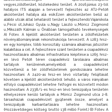
vegyes,zöldterület, közlekedési terület. A 2016.június 23-tól
hatályos ITS alapján a tervezett fejlesztés az AT2-Petőfi
akcióterület hatálya alá esik.Ezen akcióterületen belül az
alábbi utcák által lehatárolt terület a fejlesztendő:Vájáriskola
u.,Pécsi út,Juhász Gyula u.,Nagy László u.,Móricz Zsigmond
u.,Mikszáth Kálmán u. Önállóan támogatható tevékenységek
A) Főtev. A kijelölt akcióterület területén a zöldfelületek
növényállományának rekonstrukciója tervezett. A 1283 hrsz-
en egy komplex, több korosztály számára alkalmas játszótér
kialakítása a cél. A fejlesztésre szánt területen a csapadékvíz
hasznosítására alkalmas infrastruktúra kiépítése:a 1265 hrsz-
en lévő Petőfi téren csapadékvíz tárolására alkalmas
tartályok kerülnének,amelyekből a csapadékvizet
közvetlenül a tér zöldfelületének gondozására lehetne
hasznosítani. A 2420-as hrsz-en lévő víztartály felújítását
követően a kijelölt akcióterületről lehulló, a város irányában
elfolyó csapadékvizet lehetne felfogni és közvetett módon
hasznosítani. A 2338/1-es hrsz-en lévő teniszpálya területén
elhelyezésre kerülő tartályok a Móricz Zsigmond utca 2-8.
társasházak csapadékvizét gyűjtenék össze, amelyet a
teniszpályák karbantartására lehetne hasznosítani.
(Hozzávetőleges költség: bruttó 138 millió Forint.) B) Főtev. A