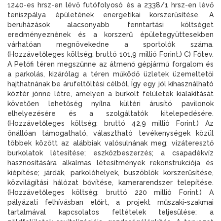
1240-es hrsz-en lévő futófolyosó és a 2338/1 hrsz-en lévő
teniszpálya épületének energetikai korszerűsítése. A
beruházások alacsonyabb fenntartási költséget
eredményeznének és a korszerű épületegyüttesekben
várhatóan megnövekedne a sportolók száma.
(Hozzávetőleges költség: bruttó 101,9 millió Forint.) C) Főtev.
A Petőfi téren megszűnne az átmenő gépjármű forgalom és
a parkolás, kizárólag a téren működő üzletek üzemeltetői
hajthatnának be árufeltöltési célból. Így egy jól kihasználható
köztér jönne létre, amelyen a burkolt felületek kialakítását
követően lehetőség nyílna kültéri árusító pavilonok
elhelyezésére és a szolgáltatók kitelepedésére.
(Hozzávetőleges költség: bruttó 42,9 millió Forint.) Az
önállóan támogatható, választható tevékenységek közül
többek között az alábbiak valósulnának meg: vízáteresztő
burkolatok létesítése; eszközbeszerzés; a csapadékvíz
hasznosítására alkalmas létesítmények rekonstrukciója és
kiépítése; járdák, parkolóhelyek, buszöblök korszerűsítése,
közvilágítási hálózat bővítése, kamerarendszer telepítése.
(Hozzávetőleges költség: bruttó 220 millió Forint.) A
pályázati felhívásban előírt, a projekt műszaki-szakmai
tartalmával kapcsolatos feltételek teljesülése: a