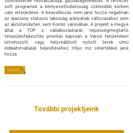
zöldfelületek revitalizációja, gazdaságélénkítés. A tervezet
soft programok a környezettudatosság szélesebb körben
való elterjedése. A beavatkozás nem járul hozzá negatívan
az alacsony státuszú lakosság arányának változásához sem
az akcióterületen, sem Komló városában. A projekt a megye
által a TOP 2. vállalkozásbarát, népességmegtartó
településfejlesztés prioritás kapcsán a Városi területeken
létrehozott, vagy helyreállított nyitott terek című
indikátorvállalás teljesítéséhez 7.650 m2 célértékkel járul
hozzá.
VISSZA
További projektjeink