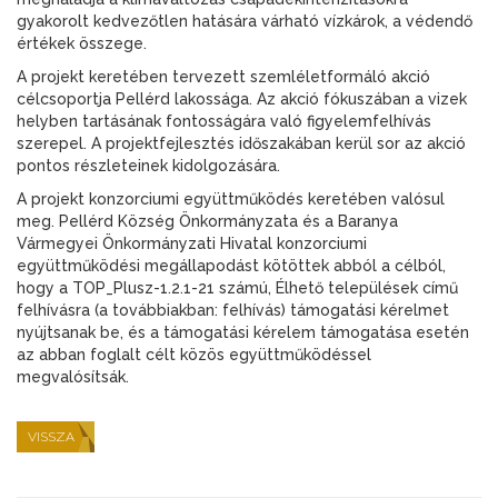
gyakorolt kedvezőtlen hatására várható vízkárok, a védendő
értékek összege.
A projekt keretében tervezett szemléletformáló akció
célcsoportja Pellérd lakossága. Az akció fókuszában a vizek
helyben tartásának fontosságára való figyelemfelhívás
szerepel. A projektfejlesztés időszakában kerül sor az akció
pontos részleteinek kidolgozására.
A projekt konzorciumi együttműködés keretében valósul
meg. Pellérd Község Önkormányzata és a Baranya
Vármegyei Önkormányzati Hivatal konzorciumi
együttműködési megállapodást kötöttek abból a célból,
hogy a TOP_Plusz-1.2.1-21 számú, Élhető települések című
felhívásra (a továbbiakban: felhívás) támogatási kérelmet
nyújtsanak be, és a támogatási kérelem támogatása esetén
az abban foglalt célt közös együttműködéssel
megvalósítsák.
VISSZA