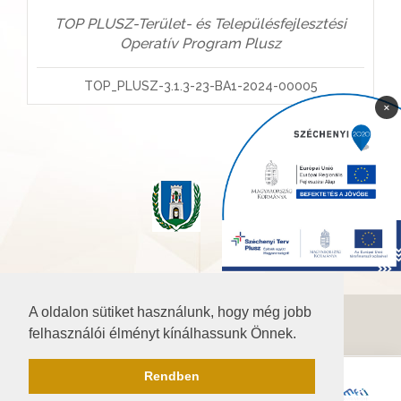
TOP PLUSZ-Terület- és Településfejlesztési
Operatív Program Plusz
TOP_PLUSZ-3.1.3-23-BA1-2024-00005
×
A oldalon sütiket használunk, hogy még jobb
©2026 Baranya.hu
felhasználói élményt kínálhassunk Önnek.
Akadálymentesítési nyilatkozat
Rendben