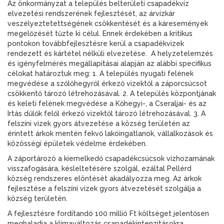
Az önkormányzat a település belterületi csapadékvíz
elvezetési rendszerének fejlesztését, az árvízkár
veszélyeztetettségének csökkentését és a káresemények
megelőzését tűzte ki célul. Ennek érdekében a kritikus
pontokon továbbfejlesztésre kerül a csapadékvizek
rendezett és kártétel nélküli elvezetése. A helyzetelemzés
és igényfelmérés megállapításai alapján az alábbi specifikus
célokat határoztuk meg: 1. A település nyugati felének
megvédése a szőlőhegyről érkező vizektől a záporcsúcsot
csökkentő tározó létrehozásával. 2. A település központjának
és keleti felének megvédése a Kőhegyi-, a Cseraljai- és az
Irtás dűlők felől érkező vizektől tározó létrehozásával. 3. A
felszíni vizek gyors átvezetése a község területén az
érintett árkok mentén fekvő lakóingatlanok, vállalkozások és
közösségi épületek védelme érdekében.
A záportározó a kiemelkedő csapadékcsúcsok vízhozamának
visszafogására, késleltetésére szolgál, ezáltal Pellérd
község rendszeres elöntését akadályozza meg. Az árkok
fejlesztése a felszíni vizek gyors átvezetését szolgálja a
község területén.
A fejlesztésre fordítandó 100 millió Ft költséget jelentősen
meghaladja a klímaváltozás csapadékintenzitásokra