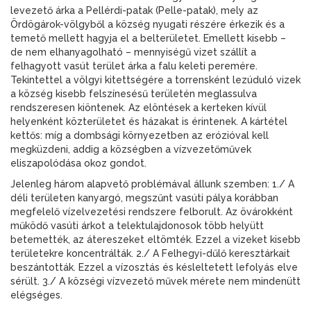
levezető árka a Pellérdi-patak (Pelle-patak), mely az
Ördögárok-völgyből a község nyugati részére érkezik és a
temető mellett hagyja el a belterületet. Emellett kisebb –
de nem elhanyagolható – mennyiségű vizet szállít a
felhagyott vasút terület árka a falu keleti peremére.
Tekintettel a völgyi kitettségére a torrensként lezúduló vizek
a község kisebb felszínesésű területén meglassulva
rendszeresen kiöntenek. Az elöntések a kerteken kívül
helyenként közterületet és házakat is érintenek. A kártétel
kettős: míg a dombsági környezetben az erózióval kell
megküzdeni, addig a községben a vízvezetőművek
eliszapolódása okoz gondot.
Jelenleg három alapvető problémával állunk szemben: 1./ A
déli területen kanyargó, megszűnt vasúti pálya korábban
megfelelő vízelvezetési rendszere felborult. Az övárokként
működő vasúti árkot a telektulajdonosok több helyütt
betemették, az átereszeket eltömték. Ezzel a vizeket kisebb
területekre koncentrálták. 2./ A Felhegyi-dűlő keresztárkait
beszántották. Ezzel a vízosztás és késleltetett lefolyás elve
sérült. 3./ A községi vízvezető művek mérete nem mindenütt
elégséges.