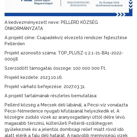
A kedvezményezett neve: PELLÉRD KÖZSÉG
ÖNKORMÁNYZATA
A projekt címe: Csapadékvíz elvezető rendszer fejlesztése
Pellérden
Projekt azonosító száma: TOP_PLUSZ-1.2.1-21-BA1-2022-
00058
Szerződött támogatás összege: 100 000 000 Ft.
Projekt kezdete: 2023.10.16.
Projekt várható befejezése: 2027.03.31.
A projekt tartalmának részletes bemutatása:
Pellérd község a Mecsek déli lábánál, a Pécsi-víz vonalazta
Pécsi-félmedence nyugati kifutásánál helyezkedik el. A
községre zúduló vizek az aranyosgadányi úttól délre lévő,
magasabb térszínű, külterületi Pellérdi-szőlőhegyen
gyülekeznek és a jelentős dombsági relief miatt rövid idő
alatt elérik a falu déli határát. A nagyobb mennyiségű vizek