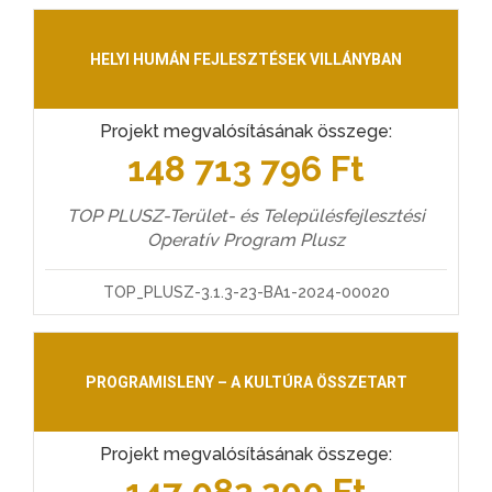
HELYI HUMÁN FEJLESZTÉSEK VILLÁNYBAN
Projekt megvalósításának összege:
148 713 796 Ft
TOP PLUSZ-Terület- és Településfejlesztési
Operatív Program Plusz
TOP_PLUSZ-3.1.3-23-BA1-2024-00020
PROGRAMISLENY – A KULTÚRA ÖSSZETART
Projekt megvalósításának összege:
147 082 200 Ft