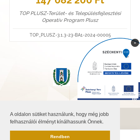
TOP PLUSZ-Terület- és Településfejlesztési
Operatív Program Plusz
TOP_PLUSZ-3.1.3-23-BA1-2024-00005
×
A oldalon sütiket használunk, hogy még jobb
©2026 Baranya.hu
felhasználói élményt kínálhassunk Önnek.
Akadálymentesítési nyilatkozat
Rendben