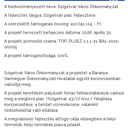
A Kedvezményezett neve: Szigetvár Város Önkormányzat
A fejlesztés tárgya: Szigetvári piac fejlesztése
A szerződött támogatási összeg: 410.741.114, - Ft.
A projekt tervezett befejezési dátuma: 2026. április 30.
A projekt azonosító száma: TOP_PLUSZ-1.1.1-21-BA1-2022-
00005
A projekt támogatottsága: 100%
Szigetvár Város Önkormányzat a projektet a Baranya
Vármegyei Önkormányzati Hivatallal együtt konzorciumban
valósítja meg.
A projekt keretében pályázati forrás felhasználásával valósul
meg a meglévő piac /Szigetvár, 43/17 hrsz./ felújítása,
korszerűsítése, a terület vízrendezése, valamint
térburkolattal való ellátása.
A megvalósuló fejlesztés átfogó célja elősegíteni a helyi
termelők, helyi termékek piacra jutását.