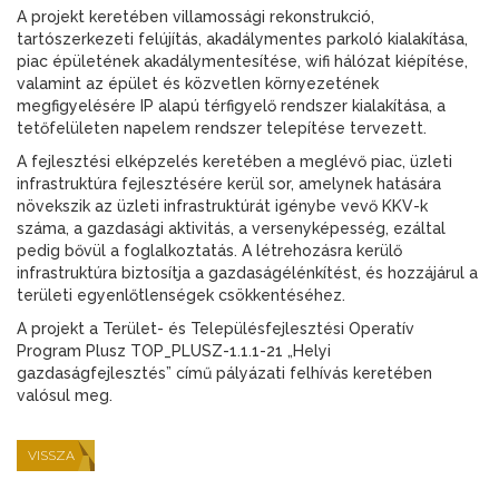
A projekt keretében villamossági rekonstrukció,
tartószerkezeti felújítás, akadálymentes parkoló kialakítása,
piac épületének akadálymentesítése, wifi hálózat kiépítése,
valamint az épület és közvetlen környezetének
megfigyelésére IP alapú térfigyelő rendszer kialakítása, a
tetőfelületen napelem rendszer telepítése tervezett.
A fejlesztési elképzelés keretében a meglévő piac, üzleti
infrastruktúra fejlesztésére kerül sor, amelynek hatására
növekszik az üzleti infrastruktúrát igénybe vevő KKV-k
száma, a gazdasági aktivitás, a versenyképesség, ezáltal
pedig bővül a foglalkoztatás. A létrehozásra kerülő
infrastruktúra biztosítja a gazdaságélénkítést, és hozzájárul a
területi egyenlőtlenségek csökkentéséhez.
A projekt a Terület- és Településfejlesztési Operatív
Program Plusz TOP_PLUSZ-1.1.1-21 „Helyi
gazdaságfejlesztés” című pályázati felhívás keretében
valósul meg.
VISSZA