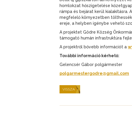
homlokzat hőszigetelése kőzetgyap
rámpa és bejárat kerül kialakításra.
megfelelő környezetben tölthessék 
ereje, a helyben igénybe vehető szol
A projektet Gödre Község Önkormán
támogató humán infrastruktúra fejl
A projektről bővebb információt a
w
További információ kérhető:
Gelencsér Gábor polgármester
polgarmestergodre@gmail.com
VISSZA