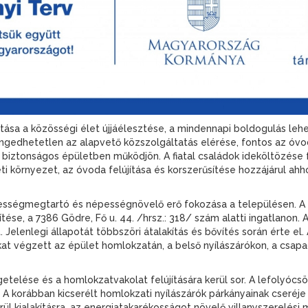
artása a közösségi élet újjáélesztése, a mindennapi boldogulás 
edhetetlen az alapvető közszolgáltatás elérése, fontos az óvodai
és biztonságos épületben működjön. A fiatal családok ideköltözése
ti környezet, az óvoda felújítása és korszerűsítése hozzájárul a
pességmegtartó és népességnövelő erő fokozása a településen. A
tése, a 7386 Gödre, Fő u. 44. /hrsz.: 318/ szám alatti ingatlanon.
. Jelenlegi állapotát többszöri átalakítás és bővítés során érte 
t végzett az épület homlokzatán, a belső nyílászárókon, a csapa
etelése és a homlokzatvakolat felújítására kerül sor. A lefolyócsö
. A korábban kicserélt homlokzati nyílászárók párkányainak cseréje i
rül kialakításra, az energiatakarékosságot növelő villanyszerelési