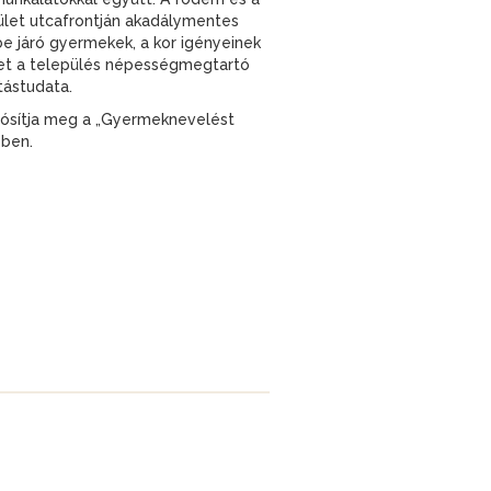
ület utcafrontján akadálymentes
be járó gyermekek, a kor igényeinek
het a település népességmegtartó
tástudata.
lósítja meg a „Gyermeknevelést
ében.