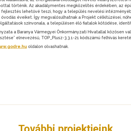
ottal történik. Az akadálymentes megközelítés érdekében, az ép
 A fejlesztés lehetővé teszi, hogy a település nevelési intézményé
óvodás éveiket. Így megvalósulhatnak a Projekt célkitűzései, nő
gáltatások színvonala, a településen élő fiatalok kötődése, identi
yzata a Baranya Vármegyei Önkormányzati Hivatallal közösen va
esztése” elnevezésű, TOP_Plusz-3.3.1-21 kódszámú felhívás keret
ww.godre.hu
oldalon olvashatnak.
További projektjeink