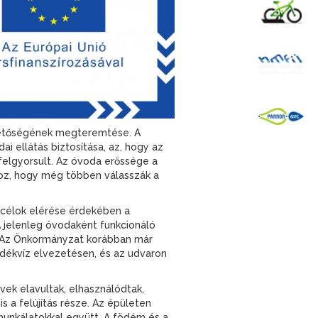
K
B
P
lehetőségének megteremtése. A
 ellátás biztosítása, az, hogy az
 felgyorsult. Az óvoda erőssége a
hhoz, hogy még többen válasszák a
 célok elérése érdekében a
 A jelenleg óvodaként funkcionáló
el. Az Önkormányzat korábban már
dékvíz elvezetésen, és az udvaron
vek elavultak, elhasználódtak,
s a felújítás része. Az épületen
 munkálatokkal együtt. A födém és a