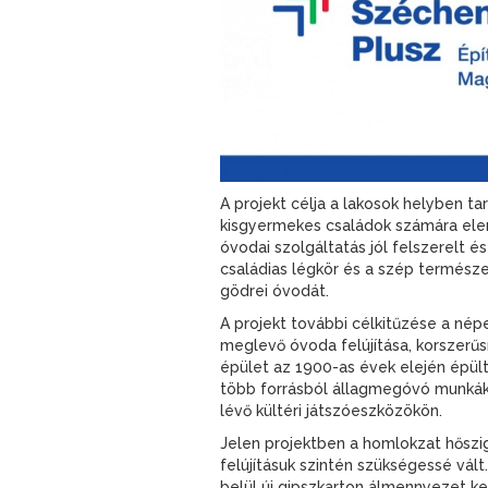
A projekt célja a lakosok helyben t
kisgyermekes családok számára eleng
óvodai szolgáltatás jól felszerelt 
családias légkör és a szép természe
gödrei óvodát.
A projekt további célkitűzése a né
meglevő óvoda felújítása, korszerűsí
épület az 1900-as évek elején épült
több forrásból állagmegóvó munkáka
lévő kültéri játszóeszközökön.
Jelen projektben a homlokzat hőszig
felújításuk szintén szükségessé vált
belül új gipszkarton álmennyezet ke