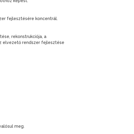
pothoz képest.
zer fejlesztésére koncentrál.
ése, rekonstrukciója, a
z elvezető rendszer fejlesztése
valósul meg.