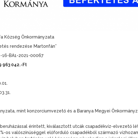
fa Község Önkormányzata
etés rendezése Martonfán”
3-16-BA1-2021-00067
 963 042.-Ft
.01.
3.31.
yzata, mint konzorciumvezető és a Baranya Megyei Önkormányzati
beruházással érintett, kiválasztott utcák csapadékvíz-elvezető lé
0 %-os valószínűséggel előforduló csapadékból származó vízhoza