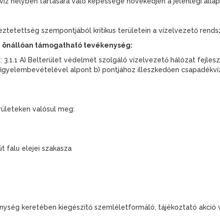
víz helyben tartására való képessége növekedjen a jelenlegi álla
eztetettség szempontjából kritikus területein a vízelvezető rends
, önállóan támogatható tevékenység:
.1.1 A) Belterület védelmét szolgáló vízelvezető hálózat fejleszt
figyelembevételével alpont b) pontjához illeszkedően csapadékví
rületeken valósul meg:
t falu elejei szakasza
ység keretében kiegészítő szemléletformáló, tájékoztató akció 