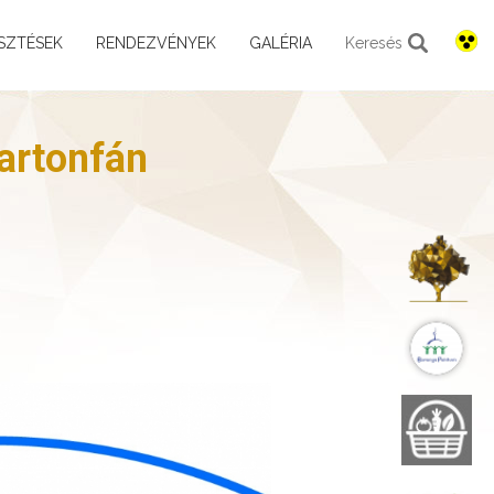
SZTÉSEK
RENDEZVÉNYEK
GALÉRIA
Keresés
artonfán
K
B
B