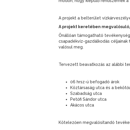
módon, hogy kiépülő rendszernek a 
A projekt a belterület vízkárveszély
A projekt keretében megvalósuló
Önállóan támogatható tevékenység: 3
csapadékvíz-gazdálkodás céljainak 
valósul meg.
Tervezett beavatkozás az alábbi te
06 hrsz-ú befogadó árok
Köztársaság utca és a bekötőú
Szabadság utca
Petőfi Sándor utca
Akácos utca
Kötelezően megvalósítandó tevéken