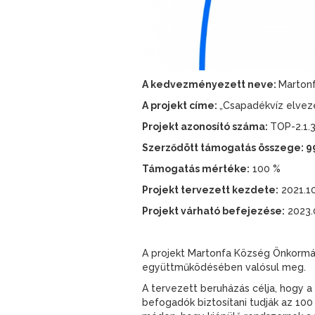
A kedvezményezett neve:
Marton
A projekt címe:
„Csapadékvíz elvez
Projekt azonosító száma:
TOP-2.1.
Szerződött támogatás összege: 99
Támogatás mértéke:
100 %
Projekt tervezett kezdete:
2021.10
Projekt várható befejezése:
2023.0
A projekt Martonfa Község Önkormán
együttműködésében valósul meg.
A tervezett beruházás célja, hogy a 
befogadók biztosítani tudják az 10