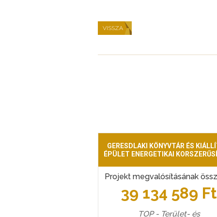
VISSZA
GERESDLAKI KÖNYVTÁR ÉS KIÁLLÍ
ÉPÜLET ENERGETIKAI KORSZERŰS
Projekt megvalósításának öss
39 134 589 F
TOP - Terület- és