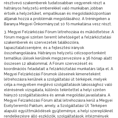
résztvevő szakemberek tudatosabban vegyenek részt a
hátrányos helyzetű emberekkel való munkában, jobban
értsék a helyzetüket, empatikusan és megoldásközpontúan
álljanak hozzá a problémák megoldásához. A tréningeken a
Baranya Megyei Önkormányzat 10 fő munkatársa vesz részt.
3. Megyei Felzárkózási Fórum létrehozása és működtetése: A
fórum megyei szinten teremt lehetőséget a felzárkóztatási
szakemberek és szervezetek találkozóira,
tapasztalatcseréjére, és a fejlesztési irányok
összehangolására. Hátrányos helyzetű célcsoportonként
tematikus ülések kerülnek megszervezésre a 36 hónap alatt
összesen 12 alkalommal. A Fórum szervezését és
koordinációs feladatait a felzárkóztatási munkatárs látja el. A
Megyei Felzárkózási Fórumok üléseinek kimeneteként
létrehozásra kerülnek a szolgáltatási út térképek, melyek
célja a megyében meglévő szolgáltatások lakossághoz való
elérésének vizsgálata, különös tekintettel a helyi szinten
hiányzó szolgáltatásokra és annak megoldási javaslataira. A
Megyei Felzárkózási Fórum által létrehozásra kerül a Megyei
Esélyteremtő Paktum, amely, a Szolgáltatási Út Térképen
alapuló együttműködések gyűjteménye, a helyi szereplőknél
rendelkezésre álló eszközök, szolgáltatások, intézmények