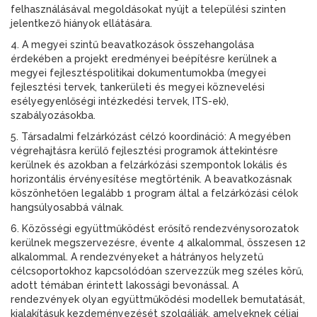
felhasználásával megoldásokat nyújt a települési szinten
jelentkező hiányok ellátására.
4. A megyei szintű beavatkozások összehangolása
érdekében a projekt eredményei beépítésre kerülnek a
megyei fejlesztéspolitikai dokumentumokba (megyei
fejlesztési tervek, tankerületi és megyei köznevelési
esélyegyenlőségi intézkedési tervek, ITS-ek),
szabályozásokba.
5. Társadalmi felzárkózást célzó koordináció: A megyében
végrehajtásra kerülő fejlesztési programok áttekintésre
kerülnek és azokban a felzárkózási szempontok lokális és
horizontális érvényesítése megtörténik. A beavatkozásnak
köszönhetően legalább 1 program által a felzárkózási célok
hangsúlyosabbá válnak.
6. Közösségi együttműködést erősítő rendezvénysorozatok
kerülnek megszervezésre, évente 4 alkalommal, összesen 12
alkalommal. A rendezvényeket a hátrányos helyzetű
célcsoportokhoz kapcsolódóan szervezzük meg széles körű,
adott témában érintett lakossági bevonással. A
rendezvények olyan együttműködési modellek bemutatását,
kialakításuk kezdeményezését szolgálják, amelyeknek céljai