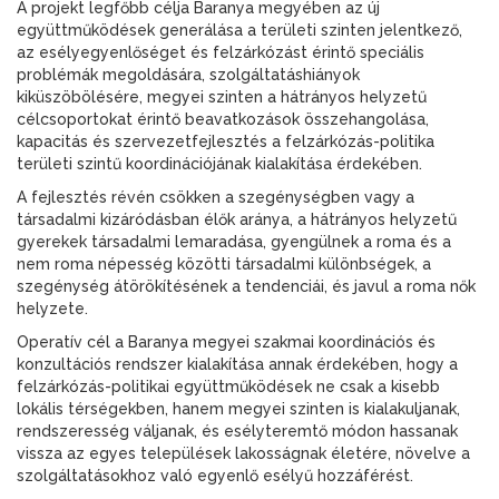
A projekt legfőbb célja Baranya megyében az új
együttműködések generálása a területi szinten jelentkező,
az esélyegyenlőséget és felzárkózást érintő speciális
problémák megoldására, szolgáltatáshiányok
kiküszöbölésére, megyei szinten a hátrányos helyzetű
célcsoportokat érintő beavatkozások összehangolása,
kapacitás és szervezetfejlesztés a felzárkózás-politika
területi szintű koordinációjának kialakítása érdekében.
A fejlesztés révén csökken a szegénységben vagy a
társadalmi kizáródásban élők aránya, a hátrányos helyzetű
gyerekek társadalmi lemaradása, gyengülnek a roma és a
nem roma népesség közötti társadalmi különbségek, a
szegénység átörökítésének a tendenciái, és javul a roma nők
helyzete.
Operatív cél a Baranya megyei szakmai koordinációs és
konzultációs rendszer kialakítása annak érdekében, hogy a
felzárkózás-politikai együttműködések ne csak a kisebb
lokális térségekben, hanem megyei szinten is kialakuljanak,
rendszeresség váljanak, és esélyteremtő módon hassanak
vissza az egyes települések lakosságnak életére, növelve a
szolgáltatásokhoz való egyenlő esélyű hozzáférést.