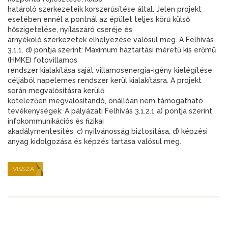
határoló szerkezeteik korszerűsítése által. Jelen projekt
esetében ennél a pontnál az épület teljes körű külső
hőszigetelése, nyílászáró cseréje és
árnyékoló szerkezetek elhelyezése valósul meg. A Felhívás
3.1.1. d) pontja szerint: Maximum háztartási méretű kis erőmű
(HMKE) fotovillamos
rendszer kialakítása saját villamosenergia-igény kielégítése
céljából napelemes rendszer kerül kialakításra. A projekt
során megvalósításra kerülő
kötelezően megvalósítandó, önállóan nem támogatható
tevékenységek: A pályázati Felhívás 3.1.2.1 a) pontja szerint
infokommunikációs és fizikai
akadálymentesítés, c) nyilvánosság biztosítása, d) képzési
anyag kidolgozása és képzés tartása valósul meg.
VISSZA