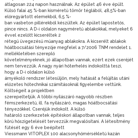
átlagosan 224 napon használnak. Az épület 46 éve épült.
Külső falai 45 %-ban kisméretű tömör téglából, 48,5%-ban
előregyártott elemekből, 6,5 %-
ban vasbeton pillérekből készültek. Az épület lapostetős,
pince nincs. A D-i oldalon nagyméretű ablakokkal, melyeket 6
évvel ezelőtt kicseréltek 2
rétegű üvegezésű műanyag ablakokra. A kicserélt ablakok
hőátbocsátási tényezője megfelel a 7/2006 TNM rendelet 1.
mellékletében szereplő
követelményeknek, jó állapotban vannak, ezért ezek cseréjét
nem tervezzük. A nagy nyári hőterhelés indokolttá teszi,
hogy a D-i oldalon külső
árnyékoló rendszer létesüljön, mely hatását a felújítás utáni
előzetes hőtechnikai számításoknál figyelembe vettünk.
Költségeit a projektben
szerepeltetjük. A többi nyílászáró nagyobb részben
fémszerkezetű, ill. fa nyílászáró, magas hőátbocsátási
tényezőkkel. Cseréjük indokolt. A külső
határoló szerkezetek építéskori állapotban vannak, teljes
körű hőszigetelését tervezzük megvalósítani. A létesítmény
fűtését egy 6 éve beépített
Viessmann VITOPLEX 100 alacsonyhőmérsékletű kazán