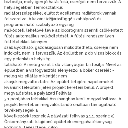
biztosítja, mely igen jó hatásfokú, cseréjét nem tervezzük. A
helyiségekben termosztatikus
radiátorszelepekkel ellátott acéllemez radiátorok vannak
felszerelve. A kazánt időjárásfüggő szabályozó és
programozható szabályozó egység
működteti, lehetővé téve az időprogram szerinti csökkentett
fűtés automatikus működtetését. A fűtési rendszer ilyen
feltételekkel könnyen
szabályozható, gazdaságosan működtethető, cseréje nem
indokolt, nem is tervezzük. Az épületben 2 db vizes blokk és
egy pelenkázó helyiség
található. A meleg vizet 1 db villanybojler biztosítja. Mivel az
épületben a vízfogyasztás elenyésző, a bojler cseréjét –
meleg víz ellátás mikéntjét nem
akarjuk megváltoztatni. Az épület tetejére napelemeket
kívánunk telepíteni jelen projekt keretein belül. A projekt
megvalósítása a pályázati Felhívás
3.1 pontjában leírtakkal összhangban kerül megvalósításra. A
projekt keretében megvalósítandó önállóan támogatható
tevékenységek a
következőek lesznek: A pályázati felhívás 3.1.1. szerint: a)
Önkormányzati tulajdonú épületek energiahatékonyság-
központú fejlesztése, külső