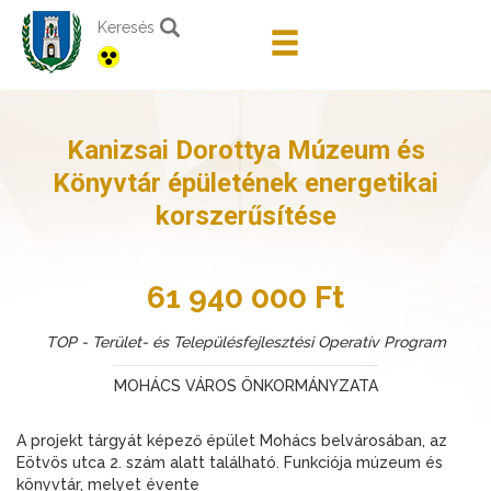
Keresés
Kanizsai Dorottya Múzeum és
Könyvtár épületének energetikai
korszerűsítése
61 940 000 Ft
TOP - Terület- és Településfejlesztési Operatív Program
MOHÁCS VÁROS ÖNKORMÁNYZATA
A projekt tárgyát képező épület Mohács belvárosában, az
Eötvös utca 2. szám alatt található. Funkciója múzeum és
könyvtár, melyet évente