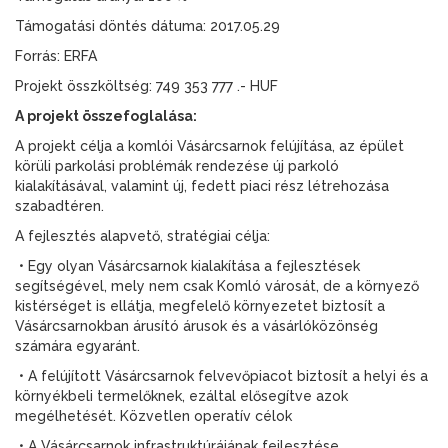
Támogatási döntés dátuma: 2017.05.29
Forrás: ERFA
Projekt összköltség: 749 353 777 .- HUF
A projekt összefoglalása:
A projekt célja a komlói Vásárcsarnok felújítása, az épület
körüli parkolási problémák rendezése új parkoló
kialakításával, valamint új, fedett piaci rész létrehozása
szabadtéren.
A fejlesztés alapvető, stratégiai célja:
• Egy olyan Vásárcsarnok kialakítása a fejlesztések
segítségével, mely nem csak Komló városát, de a környező
kistérséget is ellátja, megfelelő környezetet biztosít a
Vásárcsarnokban árusító árusok és a vásárlóközönség
számára egyaránt.
• A felújított Vásárcsarnok felvevőpiacot biztosít a helyi és a
környékbeli termelőknek, ezáltal elősegítve azok
megélhetését. Közvetlen operatív célok
• A Vásárcsarnok infrastruktúrájának fejlesztése.