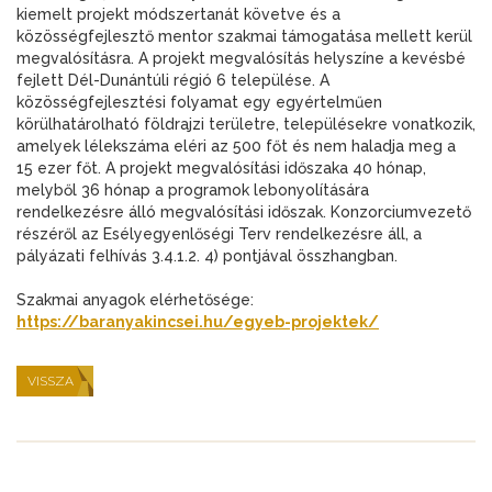
kiemelt projekt módszertanát követve és a
közösségfejlesztő mentor szakmai támogatása mellett kerül
megvalósításra. A projekt megvalósítás helyszíne a kevésbé
fejlett Dél-Dunántúli régió 6 települése. A
közösségfejlesztési folyamat egy egyértelműen
körülhatárolható földrajzi területre, településekre vonatkozik,
amelyek lélekszáma eléri az 500 főt és nem haladja meg a
15 ezer főt. A projekt megvalósítási időszaka 40 hónap,
melyből 36 hónap a programok lebonyolítására
rendelkezésre álló megvalósítási időszak. Konzorciumvezető
részéről az Esélyegyenlőségi Terv rendelkezésre áll, a
pályázati felhívás 3.4.1.2. 4) pontjával összhangban.
Szakmai anyagok elérhetősége:
https://baranyakincsei.hu/egyeb-projektek/
VISSZA