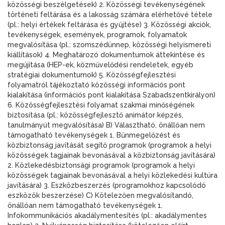
közösségi beszélgetések) 2. Közösségi tevékenységének
történeti feltárása és a lakosság számára elérhetővé tétele
(pl.: helyi értékek feltárása és gyűjtése) 3. Közösségi akciók,
tevékenységek, események, programok, folyamatok
megvalósítása (pl.: szomszédünnep, közösségi helyismereti
kiállítások) 4. Meghatározó dokumentumok áttekintése és
megújítása (HEP-ek, közművelődési rendeletek, egyéb
stratégiai dokumentumok) 5. Közösségfejlesztési
folyamatról tájékoztató közösségi információs pont
kialakítása (információs pont kialakítása Szabadszentkirályon)
6. Közösségfejlesztési folyamat szakmai minőségének
biztosítása (pl.: közösségfejlesztő animátor képzés,
tanulmányút megvalósítása) B) Választható, önállóan nem
támogatható tevékenységek 1. Bűnmegelőzést és
közbiztonság javítását segítő programok (programok a helyi
közösségek tagjainak bevonásával a közbiztonság javítására)
2. Közlekedésbiztonsági programok (programok a helyi
közösségek tagjainak bevonásával a helyi közlekedési kultúra
javítására) 3. Eszközbeszerzés (programokhoz kapcsolódó
eszközök beszerzése) C) Kötelezően megvalósítandó,
önállóan nem támogatható tevékenységek 1.
Infokommunikációs akadálymentesítés (pl.: akadálymentes