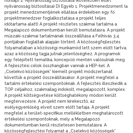
honlap) 2. Nyilvánosság biztosítása (kötelezően előírt
nyilvánosság biztosítása) D) Egyéb 1. Projektmenedzsment (a
projekt menedzsmentjének ellátása érdekében egy fő
projektmenedzser foglalkoztatása a projekt teljes
időtartama alatt) A projekt részletes szakmai tartalma a
Megalapozó dokumentumban került bemutatásra. A projekt
műszaki-szakmai tartalmának összeállítása a Felhívás 3.4.
pontjában foglaltak alapján történt. A közösségfejlesztés
folyamatában a közösségi munkamód lett szem előtt tartva,
azaz a közösség tagja jutnak jelentőséghez. A programok
egy felépített tematika, koncepció mentén valósulnak meg.
A fejlesztési célok összhangban vannak a HEP-kel. A
„Cselekvő közösségek” kiemelt projekt módszertanát
követtük a projekt összeállításakor. A projekt megfelel a
tartalmi értékelési szempontoknak. A fejlesztés illeszkedik a
TOP céljaihoz, szakmailag indokolt, megalapozott, komplex.
A projekt költségvetése költséghatékony módon került
megtervezésre. A projekt nem kirekesztő, az
esélyegyenlőség elveit szem előtt tartaja. A projekt
megfelel a terület-specifikus mellékletben meghatározott
értékelési szempontoknak, mely a Megalapozó
dokumentumban kerül részletesen bemutatásra. A
közösségfejlesztési folyamat a „Cselekvő közösségek”