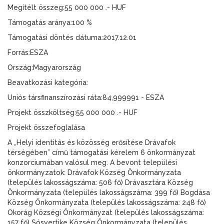
Megítélt összeg:55 000 000 .- HUF
Támogatás aránya:100 %
Támogatási döntés dátuma:2017.12.01
Forrás:ESZA
Ország:Magyarország
Beavatkozási kategória:
Uniós társfinanszírozási ráta:84,999991 - ESZA
Projekt összköltség:55 000 000 .- HUF
Projekt összefoglalása
A „Helyi identitás és közösség erősítése Drávafok
térségében” című támogatási kérelem 6 önkormányzat
konzorciumában valósul meg. A bevont települési
önkormányzatok: Drávafok Község Önkormányzata
(település lakosságszáma: 506 fő) Drávasztára Község
Önkormányzata (település lakosságszáma: 399 fő) Bogdása
Község Önkormányzata (település lakosságszáma: 248 fő)
Okorág Községi Önkormányzat (település lakosságszáma:
157 fő) Sósvertike Község Önkormányzata (település