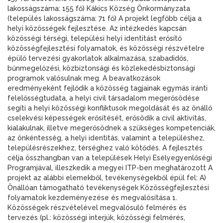
lakosságszáma: 155 fő) Kákics Község Önkormányzata
(település lakosságszáma: 71 fő) A projekt legfőbb célja a
helyi közösségek fejlesztése. Az intézkedés kapcsán
közösségi térségi, települési helyi identitást erősítő
közösségfejlesztési folyamatok, és közösségi részvételre
épülő tervezési gyakorlatok alkalmazása, szabadidős,
bűnmegelőzési, közbiztonsági és közlekedésbiztonsági
programok valósulnak meg. A beavatkozások
eredményeként fejlődik a közösség tagjainak egymás iránti
felelősségtudata, a helyi civil társadalom megerősödése
segíti a helyi közösségi konfliktusok megoldását és az önálló
cselekvési képességek erősítését, erősödik a civil aktivitás,
kialakulnak, illetve megerősödnek a szükséges kompetenciák,
az önkéntesség, a helyi identitás, valamint a településhez,
településrészekhez, térséghez való kötődés. A fejlesztés
célja összhangban van a települések Helyi Esélyegyenlőségi
Programjával, illeszkedik a megyei ITP-ben meghatározott A
projekt az alábbi elemekből, tevékenységekből épül fel: A)
Önállóan támogatható tevékenységek Közösségfejlesztési
folyamatok kezdeményezése és megvalósítása 1.
Közösségek részvételével megvalósuló felmérés és
tervezés (pl.: közösségi interjúk, közösségi felmérés,