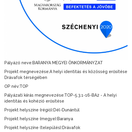
Pályázó neve:BARANYA MEGYEI ÖNKORMÁNYZAT
Projekt megnevezése:A helyi identitás és közösség erősítése
Drávafok térségében
OP név:TOP
Pályázati kiírás megnevezése:TOP-5.3.1-16-BA2 - A helyi
identitás és kohézió erősítése
Projekt helyszíne (régió):Dél-Dunántúl
Projekt helyszíne (megye):Baranya
Projekt helyszíne (település):Drávafok