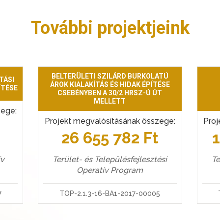
További projektjeink
BELTERÜLETI SZILÁRD BURKOLATÚ
TÁSI
ÁROK KIALAKÍTÁS ÉS HIDAK ÉPÍTÉSE
ÍTÉSE
CSEBÉNYBEN A 30/2 HRSZ-Ú ÚT
MELLETT
zege:
Projekt megvalósításának összege:
Proj
t
26 655 782 Ft
Terület- és Településfejlesztési
Te
ív
Operatív Program
TOP-2.1.3-16-BA1-2017-00005
7