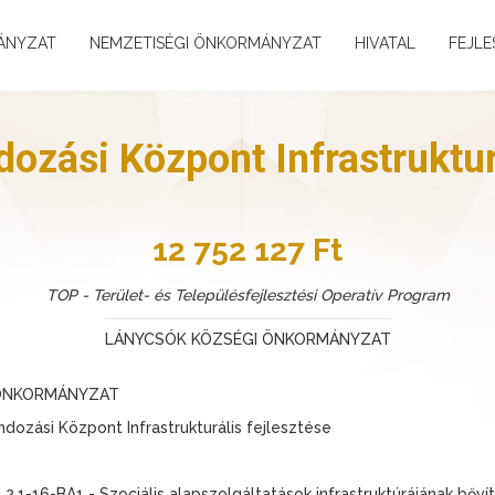
ÁNYZAT
NEMZETISÉGI ÖNKORMÁNYZAT
HIVATAL
FEJLE
ozási Központ Infrastrukturá
12 752 127 Ft
TOP - Terület- és Településfejlesztési Operatív Program
LÁNYCSÓK KÖZSÉGI ÖNKORMÁNYZAT
 ÖNKORMÁNYZAT
ozási Központ Infrastrukturális fejlesztése
.1-16-BA1 - Szociális alapszolgáltatások infrastruktúrájának bőví