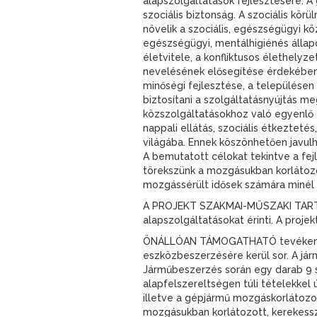
alapszolgáltatások fejlesztésére. 
szociális biztonság. A szociális kö
növelik a szociális, egészségügyi kö
egészségügyi, mentálhigiénés állap
életvitele, a konfliktusos élethely
nevelésének elősegítése érdekében. 
minőségi fejlesztése, a településen
biztosítani a szolgáltatásnyújtás me
közszolgáltatásokhoz való egyenlő 
nappali ellátás, szociális étkeztet
világába. Ennek köszönhetően javulh
A bemutatott célokat tekintve a fejl
törekszünk a mozgásukban korlátoz
mozgássérült idősek számára minél
A PROJEKT SZAKMAI-MŰSZAKI TARTALMA
alapszolgáltatásokat érinti. A proje
ÖNÁLLÓAN TÁMOGATHATÓ tevékenysége
eszközbeszerzésére kerül sor. A jár
Járműbeszerzés során egy darab 9 s
alapfelszereltségen túli tételekkel
illetve a gépjármű mozgáskorlátozo
mozgásukban korlátozott, kerekesszé