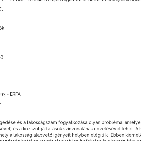
úl
ók
13
993 - ERFA
F
gedése és a lakosságszám fogyatkozása olyan probléma, amelyet
ével) és a közszolgáltatások színvonalának növelésével lehet. A
amely a lakosság alapvető igényeit helyben elégíti ki. Ebben kiemel