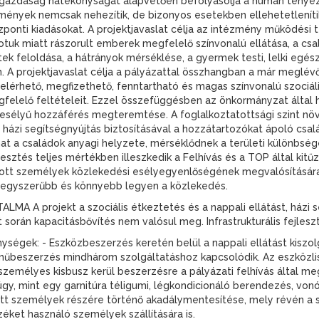
A gazdaság hatékonyságát alapvetően befolyásolja a humán tényező
rülmények nemcsak nehezítik, de bizonyos esetekben ellehetetlenít
zponti kiadásokat. A projektjavaslat célja az intézmény működési te
otuk miatt rászorult emberek megfelelő színvonalú ellátása, a cs
zetek feloldása, a hátrányok mérséklése, a gyermek testi, lelki eg
A projektjavaslat célja a pályázattal összhangban a már meglévő
 elérhető, megfizethető, fenntartható és magas színvonalú szociáli
gfelelő feltételeit. Ezzel összefüggésben az önkormányzat által he
esélyű hozzáférés megteremtése. A foglalkoztatottsági szint nö
és, házi segítségnyújtás biztosításával a hozzátartozókat ápoló cs
at a családok anyagi helyzete, mérséklődnek a területi különbsége
esztés teljes mértékben illeszkedik a Felhívás és a TOP által kitű
ott személyek közlekedési esélyegyenlőségének megvalósítására
 egyszerűbb és könnyebb legyen a közlekedés.
 A projekt a szociális étkeztetés és a nappali ellátást, házi se
kt során kapacitásbővítés nem valósul meg. Infrastrukturális fejles
k: - Eszközbeszerzés keretén belül a nappali ellátást kiszolg
műbeszerzés mindhárom szolgáltatáshoz kapcsolódik. Az eszközlist
zemélyes kisbusz kerül beszerzésre a pályázati felhívás által m
 úgy, mint egy garnitúra téligumi, légkondicionáló berendezés, v
tt személyek részére történő akadálymentesítése, mely révén a sz
ket használó személyek szállítására is.