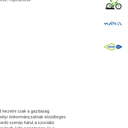
K
B
P
 kezelni csak a gazdaság
 helyi önkormányzatnak elsődleges
kedő szerep hárul a szociális