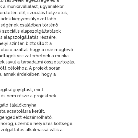
 testi-lelki egészsége és a
ik a munkavállalást, ugyanakkor
rületén élő, szociális helyzetük,
aládok kiegyensúlyozottabb
észségének családban történő
 szociális alapszolgáltatások
s alapszolgáltatás részére,
lyi szinten biztosított a
velése azáltal, hogy a már meglévő
aládtagok visszatérhetnek a munka
k, javul a társadalmi összetartozás.
zött célokhoz. A projekt során
, annak érdekében, hogy a
gítségnyújtást, mint
ztés nem része a projektnek.
áló tálalókonyha
a acsatolásra került.
egengedett elszámolható,
onóhorog, üzembe helyezés költsége,
olgáltatás alkalmassá válik a