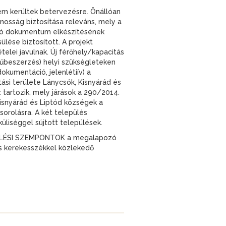
kerültek betervezésre. Önállóan
osság biztosítása releváns, mely a
ozó dokumentum elkészítésének
ülése biztosított. A projekt
elei javulnak. Új férőhely/kapacitás
műbeszerzés) helyi szükségleteken
kumentáció, jelenlétiív) a
ási területe Lánycsók, Kisnyárád és
z tartozik, mely járások a 290/2014.
isnyárád és Liptód községek a
orolásra. A két település
liséggel sújtott települések.
ELÉSI SZEMPONTOK a megalapozó
s kerekesszékkel közlekedő