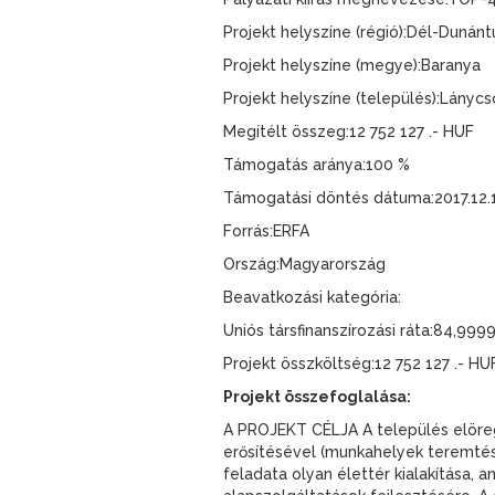
Projekt helyszíne (régió):Dél-Dunánt
Projekt helyszíne (megye):Baranya
Projekt helyszíne (település):Lánycs
Megítélt összeg:12 752 127 .- HUF
Támogatás aránya:100 %
Támogatási döntés dátuma:2017.12.
Forrás:ERFA
Ország:Magyarország
Beavatkozási kategória:
Uniós társfinanszírozási ráta:84,999
Projekt összköltség:12 752 127 .- HU
Projekt összefoglalása:
A PROJEKT CÉLJA A település elöre
erősítésével (munkahelyek teremtés
feladata olyan élettér kialakítása, 