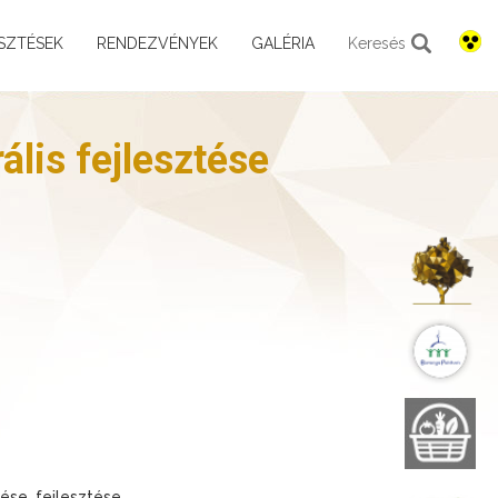
SZTÉSEK
RENDEZVÉNYEK
GALÉRIA
Keresés
lis fejlesztése
K
B
B
tése, fejlesztése