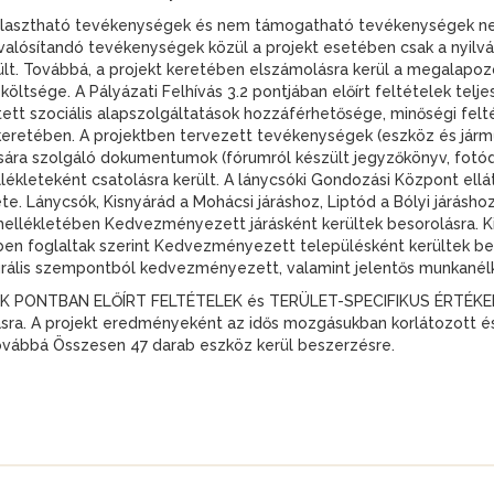
ztható tevékenységek és nem támogatható tevékenységek nem 
ósítandó tevékenységek közül a projekt esetében csak a nyilván
ült. Továbbá, a projekt keretében elszámolásra kerül a megalap
tsége. A Pályázati Felhívás 3.2 pontjában előírt feltételek teljes
ett szociális alapszolgáltatások hozzáférhetősége, minőségi feltét
 keretében. A projektben tervezett tevékenységek (eszköz és jár
sára szolgáló dokumentumok (fórumról készült jegyzőkönyv, fotódo
leteként csatolásra került. A lánycsóki Gondozási Központ ellát
te. Lánycsók, Kisnyárád a Mohácsi járáshoz, Liptód a Bólyi járásho
 mellékletében Kedvezményezett járásként kerültek besorolásra. K
ben foglaltak szerint Kedvezményezett településként kerültek bes
urális szempontból kedvezményezett, valamint jelentős munkanélkü
 PONTBAN ELŐÍRT FELTÉTELEK és TERÜLET-SPECIFIKUS ÉRTÉK
a. A projekt eredményeként az idős mozgásukban korlátozott é
ovábbá Összesen 47 darab eszköz kerül beszerzésre.