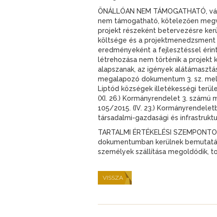
ÖNÁLLÓAN NEM TÁMOGATHATÓ, válas
nem támogatható, kötelezően megval
projekt részeként betervezésre ker
költsége és a projektmenedzsment köl
eredményeként a fejlesztéssel érint
létrehozása nem történik a projekt
alapszanak, az igények alátámasztá
megalapozó dokumentum 3. sz. mellék
Liptód községek illetékességi terüle
(XI. 26.) Kormányrendelet 3. számú
105/2015. (IV. 23.) Kormányrendelet
társadalmi-gazdasági és infrastrukt
TARTALMI ÉRTÉKELÉSI SZEMPONTOK
dokumentumban kerülnek bemutatásr
személyek szállítása megoldódik, t
VISSZA