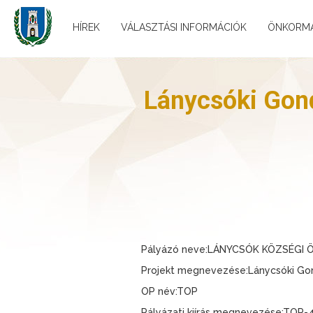
HÍREK
VÁLASZTÁSI INFORMÁCIÓK
ÖNKORM
Lánycsóki Gond
Pályázó neve:LÁNYCSÓK KÖZSÉGI
Projekt megnevezése:Lánycsóki Gond
OP név:TOP
Pályázati kiírás megnevezése:TOP-4.2