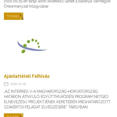
2026.06.25-én tartja soron következő ülését a Baranya Vármegyei
Önkormányzat Közgyűlése
TOVÁBB
Ajánlattételi Felhívás
2026. 02. 16.
„AZ INTERREG V-A MAGYARORSZÁG-HORVÁTORSZÁG
HATÁRON ÁTNYÚLÓ EGYÜTTMŰKÖDÉSI PROGRAM NETGEO
ELNEVEZÉSŰ PROJEKTJÉNEK KERETÉBEN MEGHATÁROZOTT
SZAKÉRTŐI FELADAT ELVÉGZÉSÉRE” TÁRGYBAN
TOVÁBB