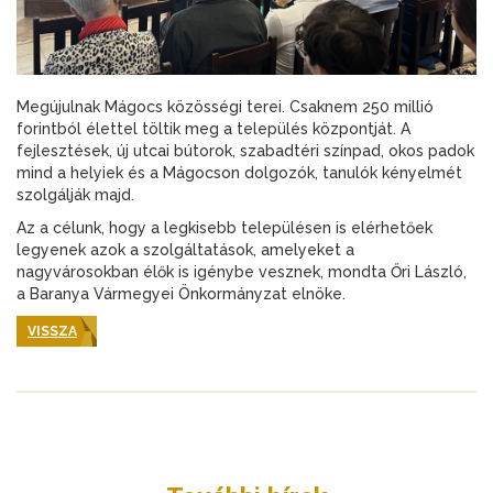
Megújulnak Mágocs közösségi terei. Csaknem 250 millió
forintból élettel töltik meg a település központját. A
fejlesztések, új utcai bútorok, szabadtéri színpad, okos padok
mind a helyiek és a Mágocson dolgozók, tanulók kényelmét
szolgálják majd.
Az a célunk, hogy a legkisebb településen is elérhetőek
legyenek azok a szolgáltatások, amelyeket a
nagyvárosokban élők is igénybe vesznek, mondta Őri László,
a Baranya Vármegyei Önkormányzat elnöke.
VISSZA