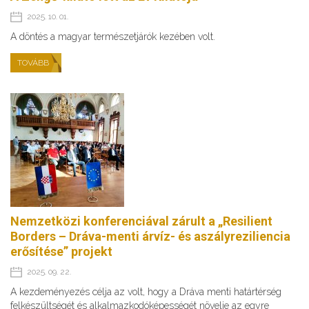
2025. 10. 01.
A döntés a magyar természetjárók kezében volt.
TOVÁBB
Nemzetközi konferenciával zárult a „Resilient
Borders – Dráva-menti árvíz- és aszályreziliencia
erősítése” projekt
2025. 09. 22.
A kezdeményezés célja az volt, hogy a Dráva menti határtérség
felkészültségét és alkalmazkodóképességét növelje az egyre