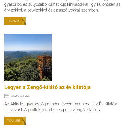
gyakoribb és súlyosabb klimatikus kihívásokkal, így különösen az
árvizekkel, a belvizekkel és az aszályokkal szemben.
TOVÁBB
Legyen a Zengő-kilátó az év kilátója
2025. 09. 22.
Az Aktív Magyarország minden évben meghirdeti az Év Kilátója
szavazást. A jelöltek között szerepel a Zengő-kilátó is.
TOVÁBB