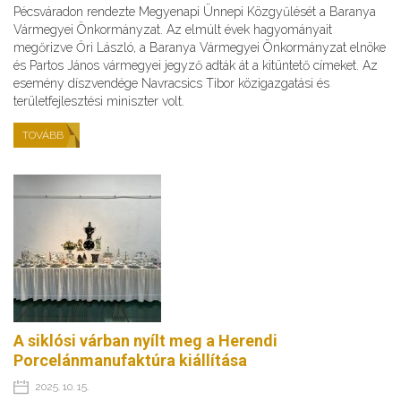
Pécsváradon rendezte Megyenapi Ünnepi Közgyűlését a Baranya
Vármegyei Önkormányzat. Az elmúlt évek hagyományait
megőrizve Őri László, a Baranya Vármegyei Önkormányzat elnöke
és Partos János vármegyei jegyző adták át a kitüntető címeket. Az
esemény díszvendége Navracsics Tibor közigazgatási és
területfejlesztési miniszter volt.
TOVÁBB
A siklósi várban nyílt meg a Herendi
Porcelánmanufaktúra kiállítása
2025. 10. 15.