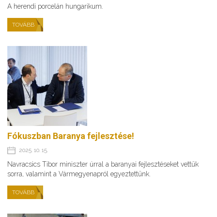
A herendi porcelán hungarikum.
TOVÁBB
Fókuszban Baranya fejlesztése!
2025. 10. 15.
Navracsics Tibor miniszter úrral a baranyai fejlesztéseket vettük
sorra, valamint a Vármegyenapról egyeztettünk.
TOVÁBB