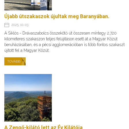
Újabb útszakaszok újultak meg Baranyában.
2025. 10. 03.
A Siklós - Drávaszabolcs összekötő út összesen mintegy 2,720
kilométeres szakaszon teljes felújításon esett át a Magyar Közút
beruházásában, és a pécsi agglomerációban is több fontos szakaszt
újított fel a Magyar Közút.
TOVÁBB
A Zengő-kilátó lett az Év Kilátója