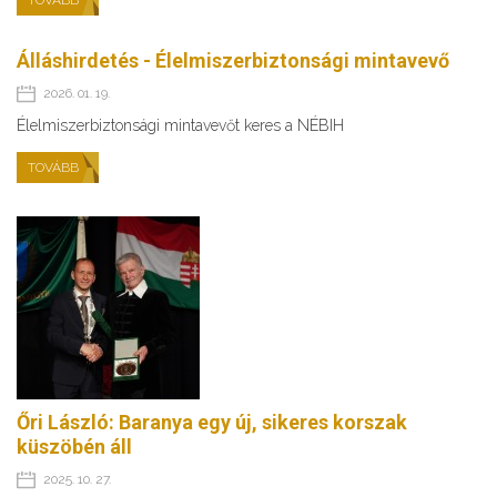
Álláshirdetés - Élelmiszerbiztonsági mintavevő
2026. 01. 19.
Élelmiszerbiztonsági mintavevőt keres a NÉBIH
TOVÁBB
Őri László: Baranya egy új, sikeres korszak
küszöbén áll
2025. 10. 27.