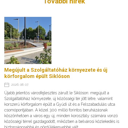
További hírek
Megújult a Szolgáltatóház környezete és új
körforgalom épült Siklóson
2026. 08. 07.
Újabb jelentős városfejlesztés zárult le Siklóson: megújult a
Szolgáltatóház környezete, új közösségi tér jött létre, valamint
korszerű körforgalom épült a Gyűdi út és a Felszabadulás utca
csomópontjában. A közel 300 millió forintos beruházásnak
köszönhetően a város egy új, minden korosztály számára vonzó
közösségi térrel gazdagodott, miközben a belvárosi közlekedés is
biztonságosabbá és gördülékenyebbé vált.