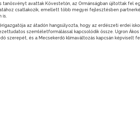
és tanösvényt avattak Kövestetőn, az Ormánságban újítottak fel e
atához csatlakozik, emellett több megyei fejlesztésben partnerké
 is.
érigazgatója az átadón hangsúlyozta, hogy az erdészeti erdei isko
yezettudatos szemléletformálással kapcsolódik össze. Ugron Ákos 
ó szerepét, és a Mecsekerdő klímaváltozás kapcsán képviselt fel