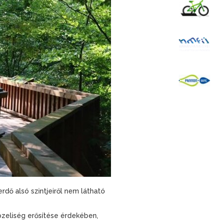
K
B
P
rdő alsó szintjeiről nem látható
zeliség erősítése érdekében,