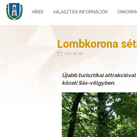
HÍREK
VÁLASZTÁSI INFORMÁCIÓK
ÖNKORM
Lombkorona sét
2017. 08. 28.
Újabb turisztikai attrakcióv
közeli Sás-völgyben.