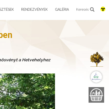
SZTÉSEK
RENDEZVÉNYEK
GALÉRIA
Keresés
ben
K
anösvényt a Hetvehelyhez
B
B