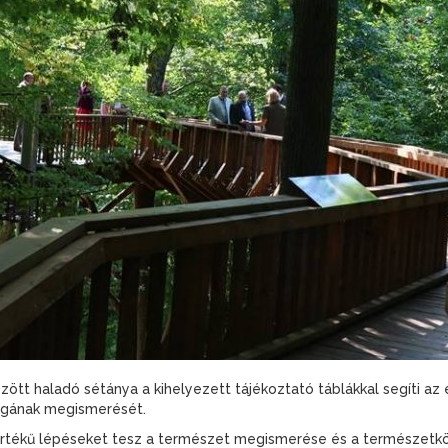
zött haladó sétánya a kihelyezett tájékoztató táblákkal segíti az e
lágának megismerését.
tékű lépéseket tesz a természet megismerése és a természetkö