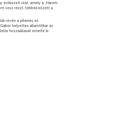
gy erdészeti utat, amely a „Három
nt vesz részt, többek között a
lák révén a pihenés és
Gábor helyettes államtitkár az
elős hozzáállását emelte ki.