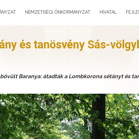
ÁNYZAT
NEMZETISÉGI ÖNKORMÁNYZAT
HIVATAL
FEJLE
ány és tanösvény Sás-völgy
al bővült Baranya: átadták a Lombkorona sétányt és t