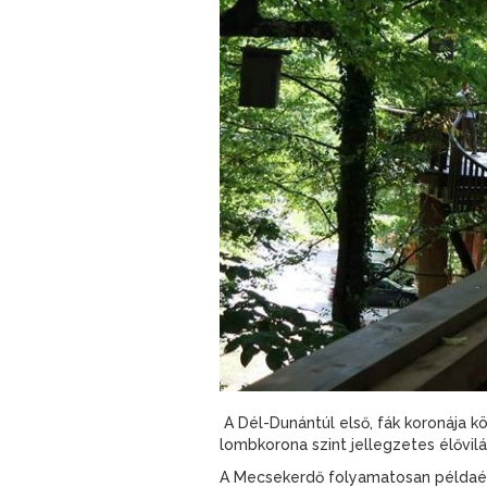
A Dél-Dunántúl első, fák koronája kö
lombkorona szint jellegzetes élővi
A Mecsekerdő folyamatosan példaér