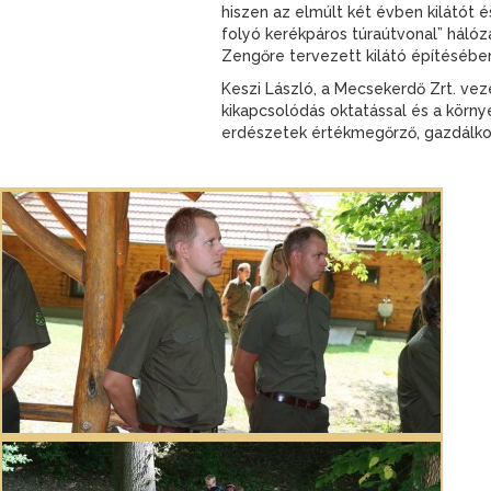
hiszen az elmúlt két évben kilátót 
folyó kerékpáros túraútvonal” hálóz
Zengőre tervezett kilátó építésében
Keszi László, a Mecsekerdő Zrt. vez
kikapcsolódás oktatással és a körn
erdészetek értékmegőrző, gazdálkod