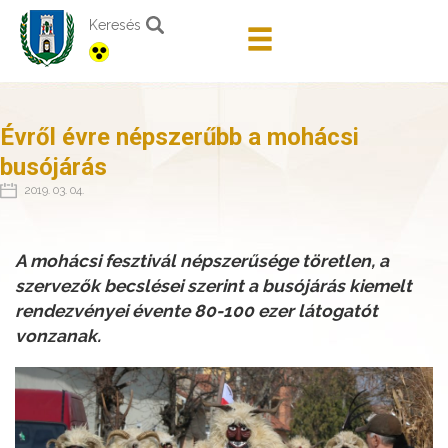
Keresés
Évről évre népszerűbb a mohácsi
busójárás
2019. 03. 04.
A mohácsi fesztivál népszerűsége töretlen, a
szervezők becslései szerint a busójárás kiemelt
rendezvényei évente 80-100 ezer látogatót
vonzanak.