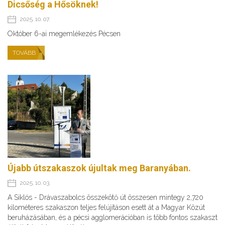
Dicsőség a Hősöknek!
2025. 10. 07.
Október 6-ai megemlékezés Pécsen
TOVÁBB
Újabb útszakaszok újultak meg Baranyában.
2025. 10. 03.
A Siklós - Drávaszabolcs összekötő út összesen mintegy 2,720
kilométeres szakaszon teljes felújításon esett át a Magyar Közút
beruházásában, és a pécsi agglomerációban is több fontos szakaszt