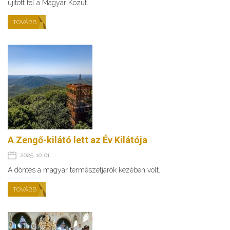
újított fel a Magyar Közút.
TOVÁBB
A Zengő-kilátó lett az Év Kilátója
2025. 10. 01.
A döntés a magyar természetjárók kezében volt.
TOVÁBB