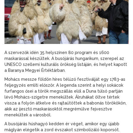
A szervezők idén 35 helyszínen 80 program és 1600
maskarással készültek. A busójárás hungarikum, szerepel az
UNESCO szellemi kulturális örökség listáján, és helyet kapott
a Baranya Megyei Értéktárban.
Mohács messze földön híres télűző fesztiválját egy 1783-as
feljegyzés említi először. A legenda szerint a helyi sokácok
furfangos ősei a török megszállás elől a Duna túlsó partján
lévő Mohács-szigetre menekültek. Álruhákat öltve tértek
vissza a folyón átkelve és rajtaütöttek a babonás törökökön,
akik az ijesztő maskarásoktól megrémülve fejvesztve
menekültek a városból.
A busójárás húshagyó kedden ér véget, amikor egy újabb
máglyán elégetik a zord évszakot szimbolizáló koporsót.