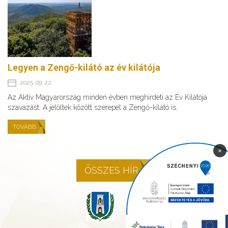
Legyen a Zengő-kilátó az év kilátója
2025. 09. 22.
Az Aktív Magyarország minden évben meghirdeti az Év Kilátója
szavazást. A jelöltek között szerepel a Zengő-kilátó is.
TOVÁBB
×
ÖSSZES HÍR