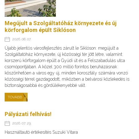
Megújult a Szolgáltatóház környezete és új
körforgalom épült Siklóson
2026. 08. 07.
Újabb jelentős városfejlesztés zárult le Siklóson: megújult a
Szolgáltatóház környezete, új közösségi tér jött létre, valamint
korszerű körforgalom épült a Gyűdi út és a Felszabadulás utca
csomópontjában. A közel 300 millió forintos beruházásnak
köszönhetően a város egy új, minden korosztály számára vonzó
közösségi térrel gazdagodott, miközben a belvárosi közlekedés is
biztonságosabbá és gördülékenyebbé vált.
TOVÁBB
Pályázati felhívás!
2026. 07. 29.
Használtautó értékesítés Suzuki Vitara