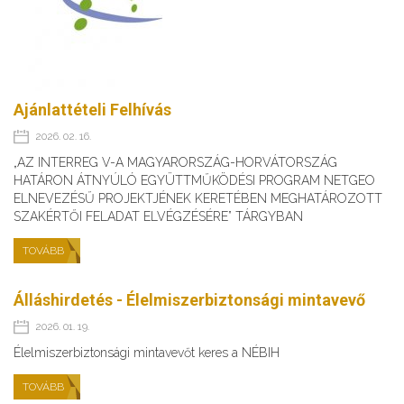
Ajánlattételi Felhívás
2026. 02. 16.
„AZ INTERREG V-A MAGYARORSZÁG-HORVÁTORSZÁG
HATÁRON ÁTNYÚLÓ EGYÜTTMŰKÖDÉSI PROGRAM NETGEO
ELNEVEZÉSŰ PROJEKTJÉNEK KERETÉBEN MEGHATÁROZOTT
SZAKÉRTŐI FELADAT ELVÉGZÉSÉRE” TÁRGYBAN
TOVÁBB
Álláshirdetés - Élelmiszerbiztonsági mintavevő
2026. 01. 19.
Élelmiszerbiztonsági mintavevőt keres a NÉBIH
TOVÁBB