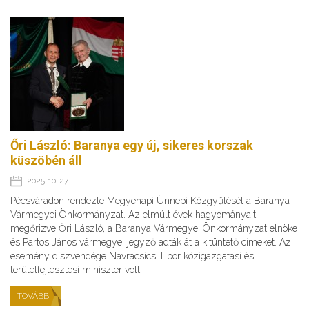
Őri László: Baranya egy új, sikeres korszak
küszöbén áll
2025. 10. 27.
Pécsváradon rendezte Megyenapi Ünnepi Közgyűlését a Baranya
Vármegyei Önkormányzat. Az elmúlt évek hagyományait
megőrizve Őri László, a Baranya Vármegyei Önkormányzat elnöke
és Partos János vármegyei jegyző adták át a kitüntető címeket. Az
esemény díszvendége Navracsics Tibor közigazgatási és
területfejlesztési miniszter volt.
TOVÁBB