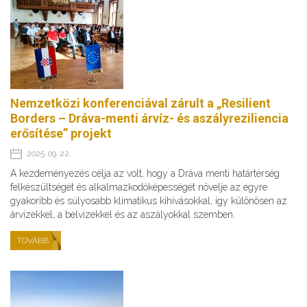
Nemzetközi konferenciával zárult a „Resilient
Borders – Dráva-menti árvíz- és aszályreziliencia
erősítése” projekt
2025. 09. 22.
A kezdeményezés célja az volt, hogy a Dráva menti határtérség
felkészültségét és alkalmazkodóképességét növelje az egyre
gyakoribb és súlyosabb klimatikus kihívásokkal, így különösen az
árvizekkel, a belvizekkel és az aszályokkal szemben.
TOVÁBB