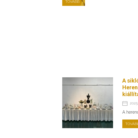
TOVÁBB
A sikl
Heren
kiállí
2025.
A heren
TOVÁB