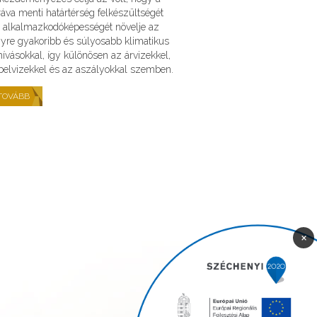
áva menti határtérség felkészültségét
 alkalmazkodóképességét növelje az
yre gyakoribb és súlyosabb klimatikus
hívásokkal, így különösen az árvizekkel,
belvizekkel és az aszályokkal szemben.
TOVÁBB
×