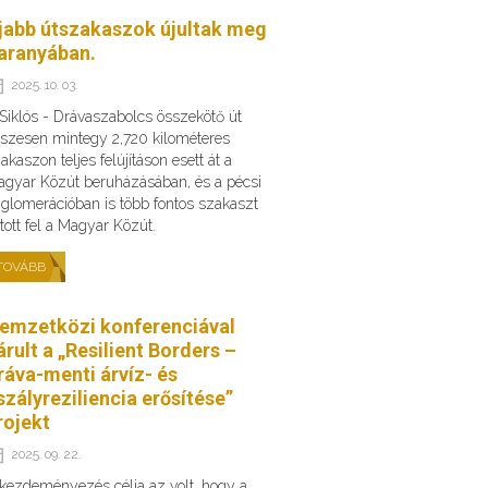
jabb útszakaszok újultak meg
aranyában.
2025. 10. 03.
Siklós - Drávaszabolcs összekötő út
szesen mintegy 2,720 kilométeres
akaszon teljes felújításon esett át a
gyar Közút beruházásában, és a pécsi
glomerációban is több fontos szakaszt
ított fel a Magyar Közút.
TOVÁBB
emzetközi konferenciával
árult a „Resilient Borders –
ráva-menti árvíz- és
szályreziliencia erősítése”
rojekt
2025. 09. 22.
kezdeményezés célja az volt, hogy a