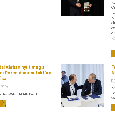
Kö
Ön
ha
B
el
ad
dí
kö
mi
ósi várban nyílt meg a
F
di Porcelánmanufaktúra
f
tása
 10. 15.
Na
ba
di porcelán hungarikum.
va
B