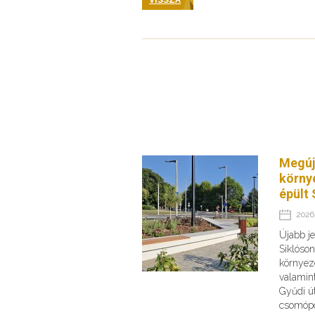
Megúj
körny
épült 
2026.
Újabb je
Siklóson
környeze
valamint
Gyűdi ú
csomópo