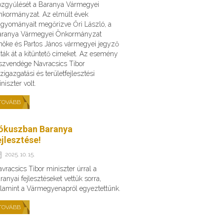
zgyűlését a Baranya Vármegyei
kormányzat. Az elmúlt évek
gyományait megőrizve Őri László, a
aranya Vármegyei Önkormányzat
nöke és Partos János vármegyei jegyző
ták át a kitüntető címeket. Az esemény
szvendége Navracsics Tibor
zigazgatási és területfejlesztési
niszter volt.
TOVÁBB
ókuszban Baranya
ejlesztése!
2025. 10. 15.
vracsics Tibor miniszter úrral a
ranyai fejlesztéseket vettük sorra,
lamint a Vármegyenapról egyeztettünk.
TOVÁBB