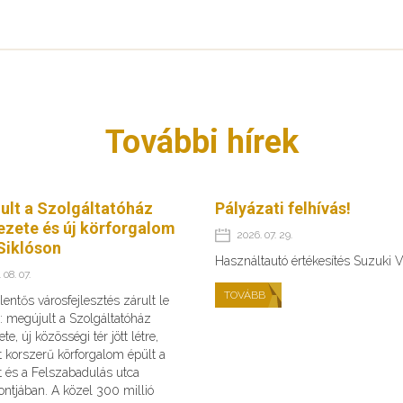
További hírek
ult a Szolgáltatóház
Pályázati felhívás!
ezete és új körforgalom
2026. 07. 29.
Siklóson
Használtautó értékesítés Suzuki V
 08. 07.
TOVÁBB
lentős városfejlesztés zárult le
: megújult a Szolgáltatóház
te, új közösségi tér jött létre,
 korszerű körforgalom épült a
t és a Felszabadulás utca
ntjában. A közel 300 millió