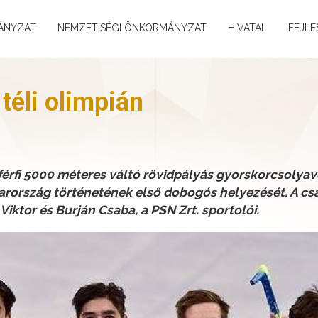
ÁNYZAT
NEMZETISÉGI ÖNKORMÁNYZAT
HIVATAL
FEJLE
 téli olimpián
 férfi 5000 méteres váltó rövidpályás gyorskorcsoly
rország történetének első dobogós helyezését. A cs
Viktor és Burján Csaba, a PSN Zrt. sportolói.