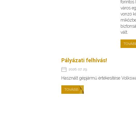
forinto
város e
vonzó kö
miközbe
biztons
vált.
TOVÁB
Pályázati felhívás!
2026. 07. 29.
Használt gépjármű értékesítése Volks
TOVÁBB