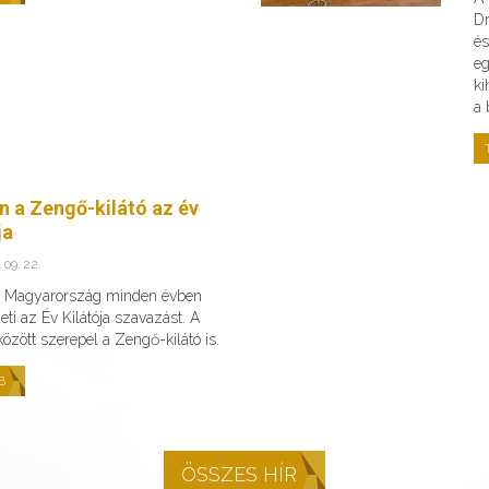
Dr
és
eg
ki
a 
n a Zengő-kilátó az év
ja
 09. 22.
v Magyarország minden évben
ti az Év Kilátója szavazást. A
 között szerepel a Zengő-kilátó is.
B
ÖSSZES HÍR