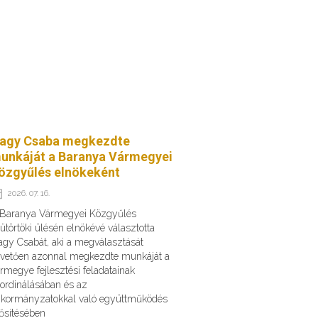
agy Csaba megkezdte
unkáját a Baranya Vármegyei
özgyűlés elnökeként
2026. 07. 16.
 Baranya Vármegyei Közgyűlés
ütörtöki ülésén elnökévé választotta
gy Csabát, aki a megválasztását
vetően azonnal megkezdte munkáját a
rmegye fejlesztési feladatainak
ordinálásában és az
kormányzatokkal való együttműködés
ősítésében