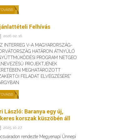
TOVÁBB
jánlattételi Felhívás
2026. 02. 16.
AZ INTERREG V-A MAGYARORSZÁG-
ORVÁTORSZÁG HATÁRON ÁTNYÚLÓ
GYÜTTMŰKÖDÉSI PROGRAM NETGEO
LNEVEZÉSŰ PROJEKTJÉNEK
ERETÉBEN MEGHATÁROZOTT
ZAKÉRTŐI FELADAT ELVÉGZÉSÉRE”
ÁRGYBAN
TOVÁBB
ri László: Baranya egy új,
ikeres korszak küszöbén áll
2025. 10. 27.
csváradon rendezte Megyenapi Ünnepi