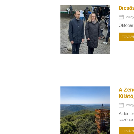
Dicső
2025.
Október
TOVÁB
A Zeng
Kilátó
2025.
A dönté
kezében 
TOVÁB