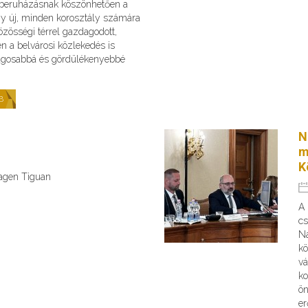
s beruházásnak köszönhetően a
gy új, minden korosztály számára
zösségi térrel gazdagodott,
n a belvárosi közlekedés is
ágosabbá és gördülékenyebbé
B
N
m
K
wagen Tiguan
A
cs
Na
kö
vá
ko
ön
er