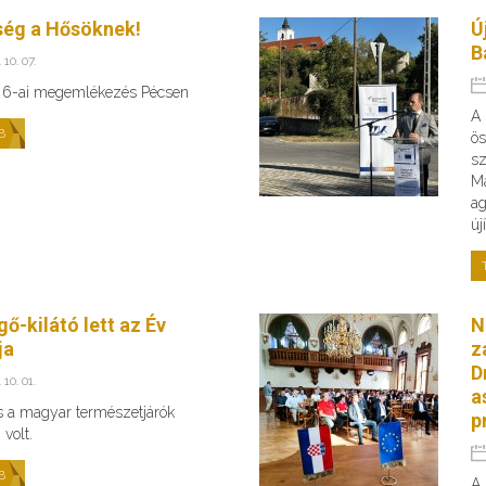
ség a Hősöknek!
Ú
B
 10. 07.
 6-ai megemlékezés Pécsen
A 
B
ös
sz
Ma
ag
új
ő-kilátó lett az Év
N
ja
z
D
 10. 01.
a
s a magyar természetjárók
p
volt.
B
A 