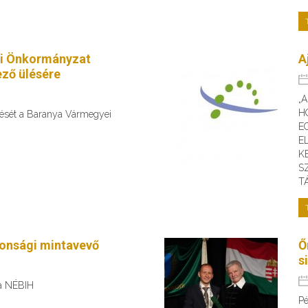
i Önkormányzat
A
ző ülésére
„
H
ülését a Baranya Vármegyei
E
E
K
S
T
tonsági mintavevő
Ő
s
 a NÉBIH
Pé