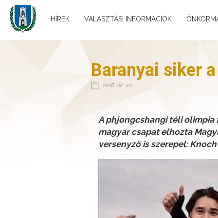
HÍREK
VÁLASZTÁSI INFORMÁCIÓK
ÖNKORM
Baranyai siker a
2018. 02. 22.
A phjongcshangi téli olimpia
magyar csapat elhozta Magya
versenyző is szerepel: Knoch 