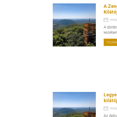
A Zeng
Kilátó
2025.
A dönté
kezében 
TOVÁB
Legye
kilátó
2025.
Az Aktí