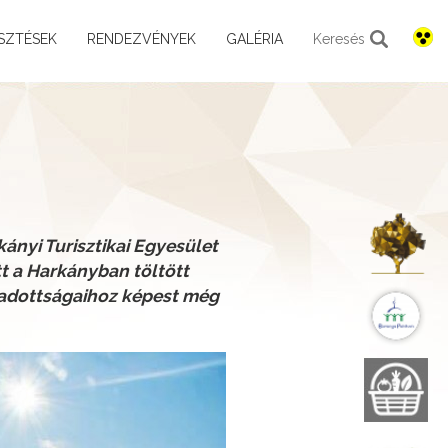
SZTÉSEK
RENDEZVÉNYEK
GALÉRIA
Keresés
K
ányi Turisztikai Egyesület
t a Harkányban töltött
 adottságaihoz képest még
B
B