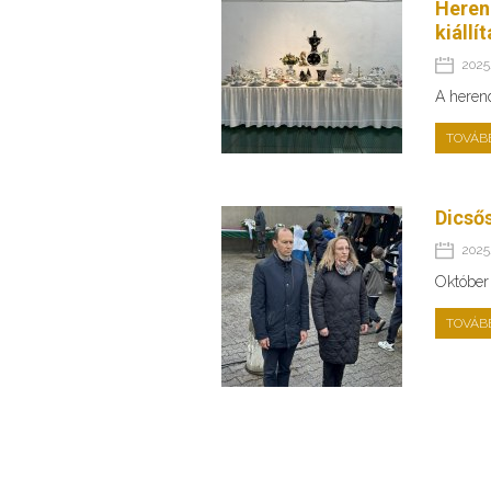
Heren
kiállí
2025.
A heren
TOVÁB
Dicső
2025.
Október
TOVÁB