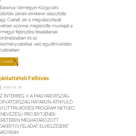
 Baranya Vármegyei Közgyűlés
ütörtöki ülésén elnökévé választotta
gy Csabát, aki a megválasztását
vetően azonnal megkezdte munkáját a
rmegye fejlesztési feladatainak
ordinálásában és az
kormányzatokkal való együttműködés
ősítésében
TOVÁBB
jánlattételi Felhívás
2026. 02. 16.
AZ INTERREG V-A MAGYARORSZÁG-
ORVÁTORSZÁG HATÁRON ÁTNYÚLÓ
GYÜTTMŰKÖDÉSI PROGRAM NETGEO
LNEVEZÉSŰ PROJEKTJÉNEK
ERETÉBEN MEGHATÁROZOTT
ZAKÉRTŐI FELADAT ELVÉGZÉSÉRE”
ÁRGYBAN