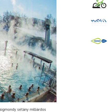
K
B
P
Zsigmondy sétány milliárdos