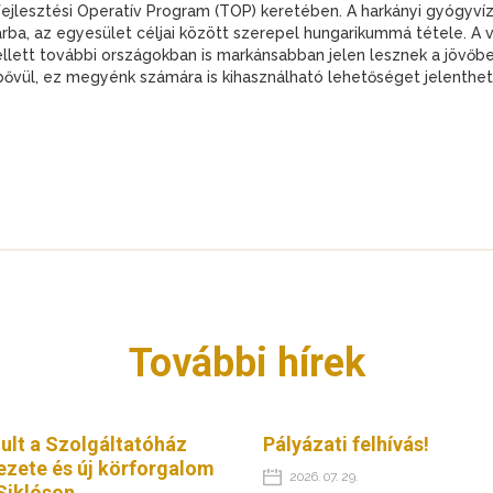
fejlesztési Operatív Program (TOP) keretében. A harkányi gyógyvíz
árba, az egyesület céljai között szerepel hungarikummá tétele. 
ett további országokban is markánsabban jelen lesznek a jövőben 
bővül, ez megyénk számára is kihasználható lehetőséget jelenthet
További hírek
ult a Szolgáltatóház
Pályázati felhívás!
ezete és új körforgalom
2026. 07. 29.
Siklóson