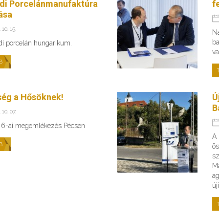
di Porcelánmanufaktúra
f
tása
 10. 15.
Na
ba
di porcelán hungarikum.
va
B
ség a Hősöknek!
Ú
B
 10. 07.
 6-ai megemlékezés Pécsen
A 
B
ös
sz
Ma
ag
új