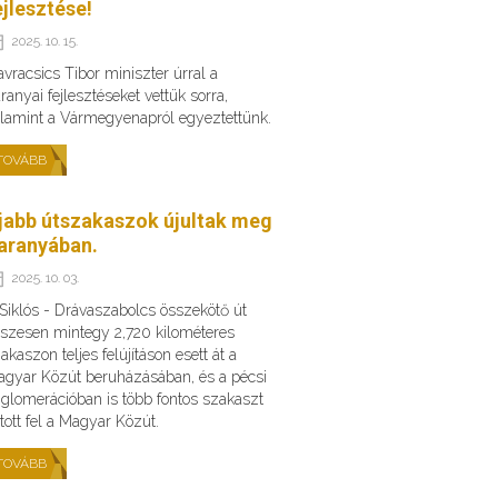
ejlesztése!
2025. 10. 15.
vracsics Tibor miniszter úrral a
ranyai fejlesztéseket vettük sorra,
lamint a Vármegyenapról egyeztettünk.
TOVÁBB
jabb útszakaszok újultak meg
aranyában.
2025. 10. 03.
Siklós - Drávaszabolcs összekötő út
szesen mintegy 2,720 kilométeres
akaszon teljes felújításon esett át a
gyar Közút beruházásában, és a pécsi
glomerációban is több fontos szakaszt
ított fel a Magyar Közút.
TOVÁBB