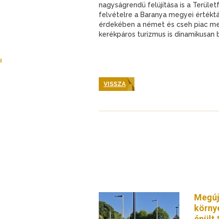
nagyságrendü felújítása is a Terület
felvételre a Baranya megyei értékt
érdekében a német és cseh piac mell
kerékpáros turizmus is dinamikusan 
VISSZA
Megúj
körny
épült 