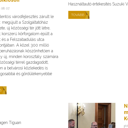
Használtautó értékesítés Suzuki V
 08. 07.
TOVÁBB
lentős városfejlesztés zárult le
: megújult a Szolgáltatóház
te, új közösségi tér jött létre,
 korszerű körforgalom épült a
t és a Felszabadulás utca
ntjában. A közel 300 millió
s beruházásnak köszönhetően a
gy új, minden korosztály számára
zösségi térrel gazdagodott,
n a belvárosi közlekedés is
ágosabbá és gördülékenyebbé
B
N
m
K
wagen Tiguan