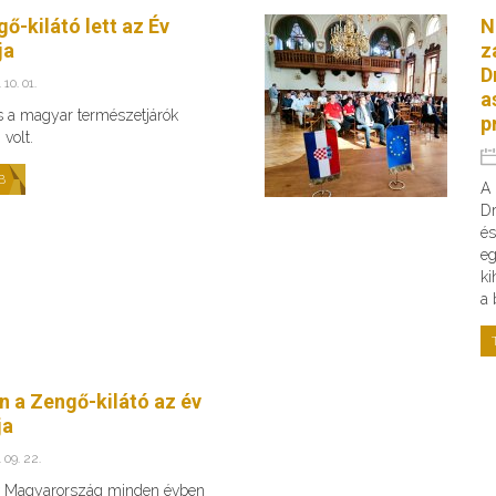
ő-kilátó lett az Év
N
ja
z
D
 10. 01.
a
s a magyar természetjárók
p
volt.
B
A 
Dr
és
eg
ki
a 
n a Zengő-kilátó az év
ja
 09. 22.
v Magyarország minden évben