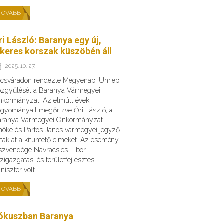
TOVÁBB
ri László: Baranya egy új,
ikeres korszak küszöbén áll
2025. 10. 27.
csváradon rendezte Megyenapi Ünnepi
zgyűlését a Baranya Vármegyei
kormányzat. Az elmúlt évek
gyományait megőrizve Őri László, a
aranya Vármegyei Önkormányzat
nöke és Partos János vármegyei jegyző
ták át a kitüntető címeket. Az esemény
szvendége Navracsics Tibor
zigazgatási és területfejlesztési
niszter volt.
TOVÁBB
ókuszban Baranya