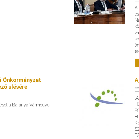
A
cs
Na
kö
vá
ko
ön
er
i Önkormányzat
A
ző ülésére
„
H
ülését a Baranya Vármegyei
E
E
K
S
T