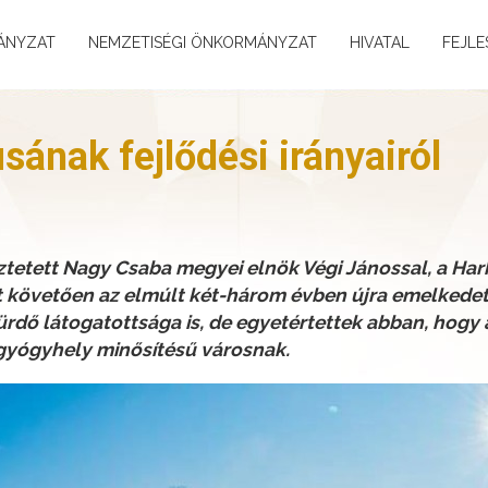
ÁNYZAT
NEMZETISÉGI ÖNKORMÁNYZAT
HIVATAL
FEJLE
ának fejlődési irányairól
ztetett Nagy Csaba megyei elnök Végi Jánossal, a Hark
t követően az elmúlt két-három évben újra emelkedet
rdő látogatottsága is, de egyetértettek abban, hogy
 gyógyhely minősítésű városnak.