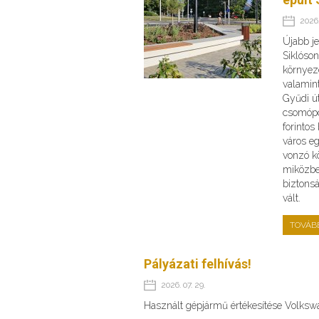
2026.
Újabb je
Siklóson
környeze
valamint
Gyűdi ú
csomópo
forinto
város e
vonzó kö
miközbe
biztons
vált.
TOVÁB
Pályázati felhívás!
2026. 07. 29.
Használt gépjármű értékesítése Volks