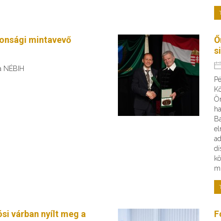
tonsági mintavevő
Ő
s
 a NÉBIH
Pé
Kö
Ön
ha
B
el
ad
dí
kö
mi
ósi várban nyílt meg a
F