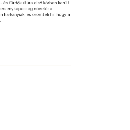
- és fürdőkultúra első körben került
A versenyképesség növelése
harkányiak, és örömteli hír, hogy a
.