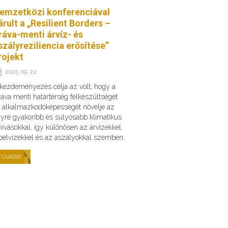
emzetközi konferenciával
árult a „Resilient Borders –
ráva-menti árvíz- és
szályreziliencia erősítése”
rojekt
2025. 09. 22.
kezdeményezés célja az volt, hogy a
áva menti határtérség felkészültségét
 alkalmazkodóképességét növelje az
yre gyakoribb és súlyosabb klimatikus
hívásokkal, így különösen az árvizekkel,
belvizekkel és az aszályokkal szemben.
TOVÁBB