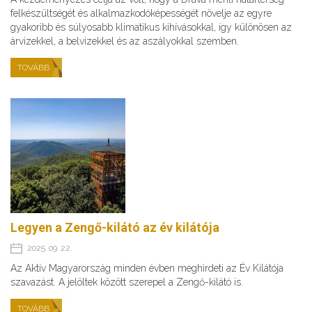
felkészültségét és alkalmazkodóképességét növelje az egyre
gyakoribb és súlyosabb klimatikus kihívásokkal, így különösen az
árvizekkel, a belvizekkel és az aszályokkal szemben.
TOVÁBB
Legyen a Zengő-kilátó az év kilátója
2025. 09. 22.
Az Aktív Magyarország minden évben meghirdeti az Év Kilátója
szavazást. A jelöltek között szerepel a Zengő-kilátó is.
TOVÁBB