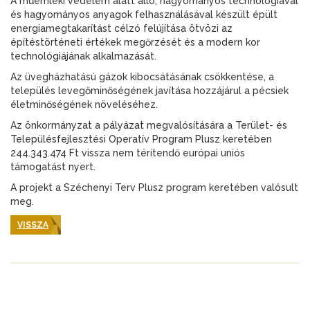
A műemléki védelem alatt álló, hagyományos technológiával
és hagyományos anyagok felhasználásával készült épült
energiamegtakarítást célzó felújítása ötvözi az
építéstörténeti értékek megőrzését és a modern kor
technológiájának alkalmazását.
Az üvegházhatású gázok kibocsátásának csökkentése, a
település levegőminőségének javítása hozzájárul a pécsiek
életminőségének növeléséhez.
Az önkormányzat a pályázat megvalósítására a Terület- és
Településfejlesztési Operatív Program Plusz keretében
244.343.474 Ft vissza nem térítendő európai uniós
támogatást nyert.
A projekt a Széchenyi Terv Plusz program keretében valósult
meg.
VISSZA