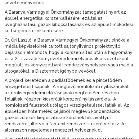
követelményeinek.
A Baranya Vármegyei Önkormányzat támogatást nyert az
épület energetikai korszerűsítésére, ezáltal az
üvegházhatású gázok kibocsátásának és az épület működési
költségének csökkentésére.
Dr. Őri László, a Baranya Vármegyei Önkormányzat elnöke a
média képviselőinek tartott sajtónyilvános projektnyitó
bejáráson elmondta, hogy a korszerűsítés után a hagyomány
és a 21. századi környezetvédelmi elvárások ötvözeteként
megújult és környezetbarát rendezvényhelyszín várja majd a
látogatókat, a Dísztermet igénybe vevőket.
A projekt keretében a padlásfödémek és a pincefödém
hőszigetelést kapnak. A meglévő homlokzati nyílászárókat
az örökségvédelmi előírásoknak megfelelően részben
felújítják, részben kicserélik korszerű nyílászárókra. A
homlokzati falazatot utólagos vízszigeteléssel látják el. Az
épületben hőtermelés céljából meglévő kondenzációs
gázkészülékek kiegészítésre kerülnek hőszivattyús
rendszerrel, illetve a fan-coil rendszer is cserélve lesz. Az
álteraszon napelemes rendszert helyeznek el.