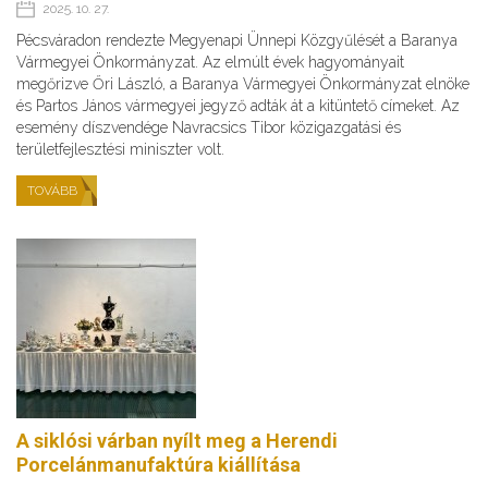
2025. 10. 27.
Pécsváradon rendezte Megyenapi Ünnepi Közgyűlését a Baranya
Vármegyei Önkormányzat. Az elmúlt évek hagyományait
megőrizve Őri László, a Baranya Vármegyei Önkormányzat elnöke
és Partos János vármegyei jegyző adták át a kitüntető címeket. Az
esemény díszvendége Navracsics Tibor közigazgatási és
területfejlesztési miniszter volt.
TOVÁBB
A siklósi várban nyílt meg a Herendi
Porcelánmanufaktúra kiállítása