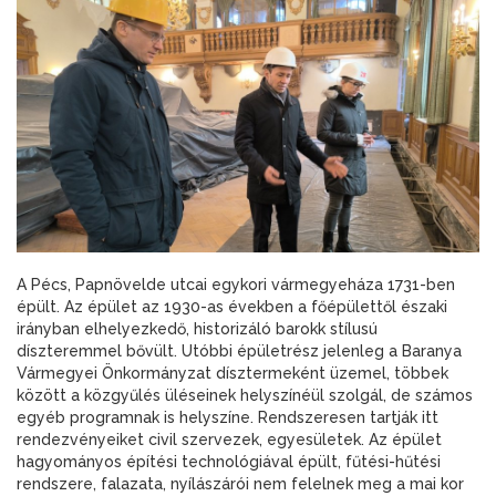
A Pécs, Papnövelde utcai egykori vármegyeháza 1731-ben
épült. Az épület az 1930-as években a főépülettől északi
irányban elhelyezkedő, historizáló barokk stílusú
díszteremmel bővült. Utóbbi épületrész jelenleg a Baranya
Vármegyei Önkormányzat dísztermeként üzemel, többek
között a közgyűlés üléseinek helyszínéül szolgál, de számos
egyéb programnak is helyszíne. Rendszeresen tartják itt
rendezvényeiket civil szervezek, egyesületek. Az épület
hagyományos építési technológiával épült, fűtési-hűtési
rendszere, falazata, nyílászárói nem felelnek meg a mai kor