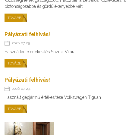
közösségi térrel gazdagodott, miközben a belvárosi közlekedés is
biztonságosabbá és gördülékenyebbé vált.
TOVÁBB
Pályázati felhívás!
2026. 07. 29.
Használtautó értékesítés Suzuki Vitara
TOVÁBB
Pályázati felhívás!
2026. 07. 29.
Használt gépjármű értékesítése Volkswagen Tiguan
TOVÁBB