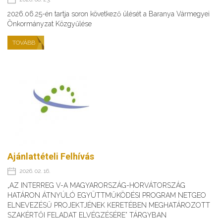
2026.06.25-én tartja soron következő ülését a Baranya Vármegyei
Önkormányzat Közgyűlése
TOVÁBB
Ajánlattételi Felhívás
2026. 02. 16.
„AZ INTERREG V-A MAGYARORSZÁG-HORVÁTORSZÁG
HATÁRON ÁTNYÚLÓ EGYÜTTMŰKÖDÉSI PROGRAM NETGEO
ELNEVEZÉSŰ PROJEKTJÉNEK KERETÉBEN MEGHATÁROZOTT
SZAKÉRTŐI FELADAT ELVÉGZÉSÉRE” TÁRGYBAN