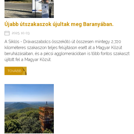
Újabb útszakaszok újultak meg Baranyában.
2025. 10. 03.
A Siklós - Drávaszabolcs összekötő út összesen mintegy 2,720
kilométeres szakaszon teljes felújításon esett át a Magyar Közút
beruházásában, és a pécsi agglomerációban is több fontos szakaszt
újított fel a Magyar Közút.
TOVÁBB