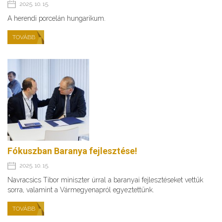
2025. 10. 15.
A herendi porcelán hungarikum.
TOVÁBB
Fókuszban Baranya fejlesztése!
2025. 10. 15.
Navracsics Tibor miniszter úrral a baranyai fejlesztéseket vettük
sorra, valamint a Vármegyenapról egyeztettünk.
TOVÁBB