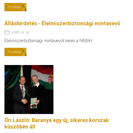
TOVÁBB
Álláshirdetés - Élelmiszerbiztonsági mintavevő
2026. 01. 19.
Élelmiszerbiztonsági mintavevőt keres a NÉBIH
TOVÁBB
Őri László: Baranya egy új, sikeres korszak
küszöbén áll