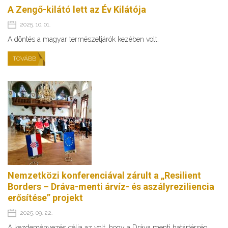
A Zengő-kilátó lett az Év Kilátója
2025. 10. 01.
A döntés a magyar természetjárók kezében volt.
TOVÁBB
Nemzetközi konferenciával zárult a „Resilient
Borders – Dráva-menti árvíz- és aszályreziliencia
erősítése” projekt
2025. 09. 22.
A kezdeményezés célja az volt, hogy a Dráva menti határtérség