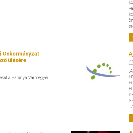
kö
vá
ko
ön
er
i Önkormányzat
A
ző ülésére
„
H
ülését a Baranya Vármegyei
E
E
K
S
T