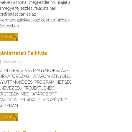
vetően azonnal megkezdte munkáját a
rmegye fejlesztési feladatainak
ordinálásában és az
kormányzatokkal való együttműködés
ősítésében
TOVÁBB
jánlattételi Felhívás
2026. 02. 16.
AZ INTERREG V-A MAGYARORSZÁG-
ORVÁTORSZÁG HATÁRON ÁTNYÚLÓ
GYÜTTMŰKÖDÉSI PROGRAM NETGEO
LNEVEZÉSŰ PROJEKTJÉNEK
ERETÉBEN MEGHATÁROZOTT
ZAKÉRTŐI FELADAT ELVÉGZÉSÉRE”
ÁRGYBAN
TOVÁBB