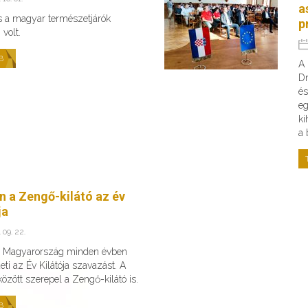
a
s a magyar természetjárók
p
volt.
B
A 
Dr
és
eg
ki
a 
n a Zengő-kilátó az év
ja
 09. 22.
v Magyarország minden évben
ti az Év Kilátója szavazást. A
 között szerepel a Zengő-kilátó is.
B