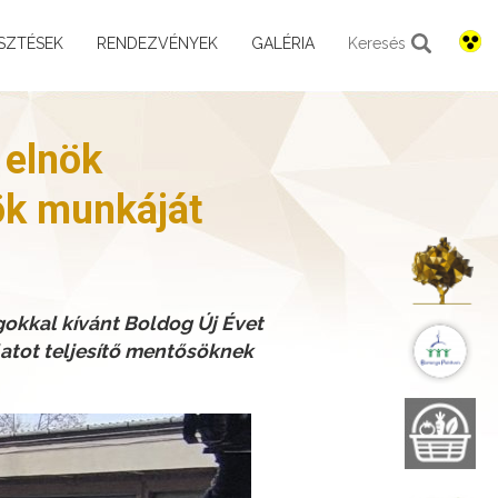
SZTÉSEK
RENDEZVÉNYEK
GALÉRIA
Keresés
 elnök
ök munkáját
K
okkal kívánt Boldog Új Évet
B
latot teljesítő mentősöknek
B