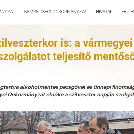
ÁNYZAT
NEMZETISÉGI ÖNKORMÁNYZAT
HIVATAL
FEJLE
ilveszterkor is: a vármegyei
zolgálatot teljesítő mentős
tartva alkoholmentes pezsgővel és ünnepi finomság
yei Önkormányzat elnöke a szilveszter napján szolgá