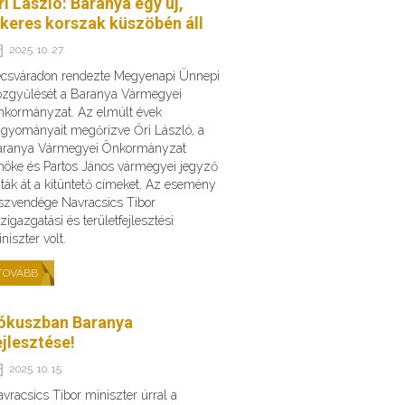
ri László: Baranya egy új,
ikeres korszak küszöbén áll
2025. 10. 27.
csváradon rendezte Megyenapi Ünnepi
zgyűlését a Baranya Vármegyei
kormányzat. Az elmúlt évek
gyományait megőrizve Őri László, a
aranya Vármegyei Önkormányzat
nöke és Partos János vármegyei jegyző
ták át a kitüntető címeket. Az esemény
szvendége Navracsics Tibor
zigazgatási és területfejlesztési
niszter volt.
TOVÁBB
ókuszban Baranya
ejlesztése!
2025. 10. 15.
vracsics Tibor miniszter úrral a