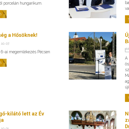
ba
di porcelán hungarikum.
va
B
ség a Hősöknek!
Ú
B
 10. 07.
 6-ai megemlékezés Pécsen
A 
B
ös
sz
Ma
ag
új
ő-kilátó lett az Év
N
ja
z
D
 10. 01.