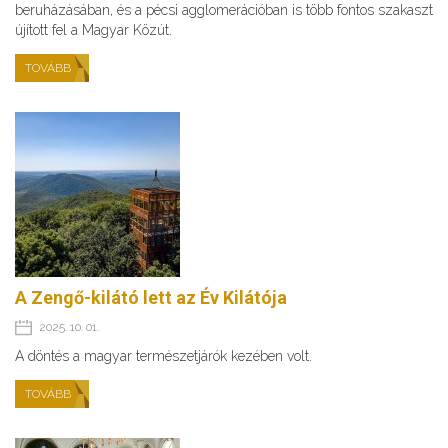
beruházásában, és a pécsi agglomerációban is több fontos szakaszt
újított fel a Magyar Közút.
TOVÁBB
A Zengő-kilátó lett az Év Kilátója
2025. 10. 01.
A döntés a magyar természetjárók kezében volt.
TOVÁBB