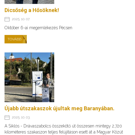
Dicsőség a Hősöknek!
2025. 10. 07.
Október 6-ai megemlékezés Pécsen
TOVÁBB
Újabb útszakaszok újultak meg Baranyában.
2025. 10. 03.
A Siklós - Drávaszabolcs összekötő út összesen mintegy 2,720
kilométeres szakaszon teljes felújításon esett át a Magyar Közút