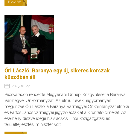
TOVÁBB
Őri László: Baranya egy új, sikeres korszak
küszöbén áll
2025. 10. 27.
Pécsváradon rendezte Megyenapi Ünnepi Közgyűlését a Baranya
Vármegyei Önkormányzat. Az elmúlt évek hagyományait
megőrizve Őri László, a Baranya Vármegyei Önkormányzat elnöke
és Partos János vármegyei jegyző adták át a kitüntető címeket. Az
esemény díszvendége Navracsics Tibor közigazgatási és
területfejlesztési miniszter volt.