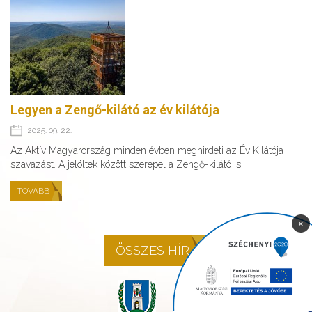
Legyen a Zengő-kilátó az év kilátója
2025. 09. 22.
Az Aktív Magyarország minden évben meghirdeti az Év Kilátója
szavazást. A jelöltek között szerepel a Zengő-kilátó is.
TOVÁBB
×
ÖSSZES HÍR