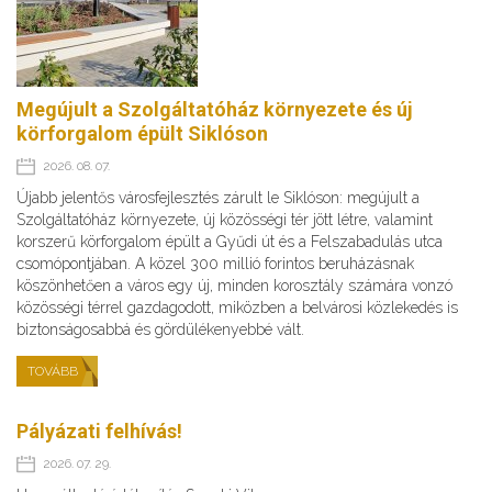
Megújult a Szolgáltatóház környezete és új
körforgalom épült Siklóson
2026. 08. 07.
Újabb jelentős városfejlesztés zárult le Siklóson: megújult a
Szolgáltatóház környezete, új közösségi tér jött létre, valamint
korszerű körforgalom épült a Gyűdi út és a Felszabadulás utca
csomópontjában. A közel 300 millió forintos beruházásnak
köszönhetően a város egy új, minden korosztály számára vonzó
közösségi térrel gazdagodott, miközben a belvárosi közlekedés is
biztonságosabbá és gördülékenyebbé vált.
TOVÁBB
Pályázati felhívás!
2026. 07. 29.