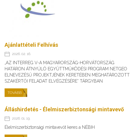
Ajánlattételi Felhívás
2026. 02. 16.
„AZ INTERREG V-A MAGYARORSZÁG-HORVÁTORSZÁG
HATÁRON ÁTNYÚLÓ EGYÜTTMŰKÖDÉSI PROGRAM NETGEO
ELNEVEZÉSŰ PROJEKTJÉNEK KERETÉBEN MEGHATÁROZOTT
SZAKÉRTŐI FELADAT ELVÉGZÉSÉRE” TÁRGYBAN
TOVÁBB
Álláshirdetés - Élelmiszerbiztonsági mintavevő
2026. 01. 19.
Élelmiszerbiztonsági mintavevőt keres a NÉBIH