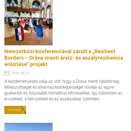
Nemzetközi konferenciával zárult a „Resilient
Borders – Dráva-menti árvíz- és aszályreziliencia
erősítése” projekt
2025. 09. 22.
A kezdeményezés célja az volt, hogy a Dráva menti határtérség
felkészültségét és alkalmazkodóképességét növelje az egyre
gyakoribb és súlyosabb klimatikus kihívásokkal, így különösen az
árvizekkel, a belvizekkel és az aszályokkal szemben.
TOVÁBB