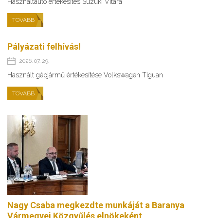
Használtautó értékesítés Suzuki Vitara
TOVÁBB
Pályázati felhívás!
2026. 07. 29.
Használt gépjármű értékesítése Volkswagen Tiguan
TOVÁBB
Nagy Csaba megkezdte munkáját a Baranya
Vármegyei Közgyűlés elnökeként