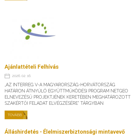
Ajánlattételi Felhívás
2026. 02. 16.
„AZ INTERREG V-A MAGYARORSZÁG-HORVÁTORSZÁG
HATÁRON ÁTNYÚLÓ EGYÜTTMŰKÖDÉSI PROGRAM NETGEO
ELNEVEZÉSŰ PROJEKTJÉNEK KERETÉBEN MEGHATÁROZOTT
SZAKÉRTŐI FELADAT ELVÉGZÉSÉRE” TÁRGYBAN
TOVÁBB
Álláshirdetés - Élelmiszerbiztonsági mintavevő