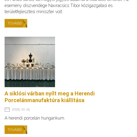
esemény díszvendége Navracsics Tibor közigazgatási és
területfejlesztési miniszter volt.
TOVÁBB
A siklósi várban nyílt meg a Herendi
Porcelánmanufaktúra kiállítása
2025. 10. 15.
A herendi porcelán hungarikum.
TOVÁBB