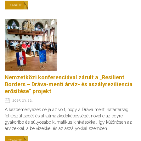
TOVÁBB
Nemzetközi konferenciával zárult a „Resilient
Borders – Dráva-menti árvíz- és aszályreziliencia
erősítése” projekt
2025. 09. 22.
A kezdeményezés célja az volt, hogy a Dráva menti határtérség
felkészültségét és alkalmazkodóképességét növelje az egyre
gyakoribb és súlyosabb klimatikus kihívásokkal, így különösen az
árvizekkel, a belvizekkel és az aszályokkal szemben.
TOVÁBB