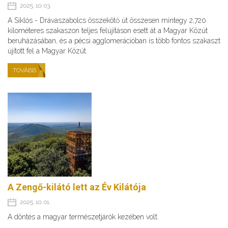
2025. 10. 03.
A Siklós - Drávaszabolcs összekötő út összesen mintegy 2,720
kilométeres szakaszon teljes felújításon esett át a Magyar Közút
beruházásában, és a pécsi agglomerációban is több fontos szakaszt
újított fel a Magyar Közút.
TOVÁBB
A Zengő-kilátó lett az Év Kilátója
2025. 10. 01.
A döntés a magyar természetjárók kezében volt.