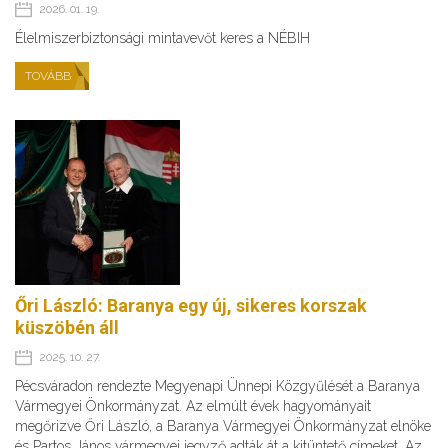
2026. 01. 19.
Élelmiszerbiztonsági mintavevőt keres a NÉBIH
TOVÁBB
Őri László: Baranya egy új, sikeres korszak
küszöbén áll
2025. 10. 27.
Pécsváradon rendezte Megyenapi Ünnepi Közgyűlését a Baranya
Vármegyei Önkormányzat. Az elmúlt évek hagyományait
megőrizve Őri László, a Baranya Vármegyei Önkormányzat elnöke
és Partos János vármegyei jegyző adták át a kitüntető címeket. Az