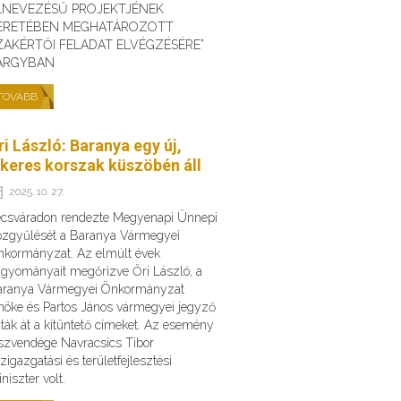
LNEVEZÉSŰ PROJEKTJÉNEK
ERETÉBEN MEGHATÁROZOTT
ZAKÉRTŐI FELADAT ELVÉGZÉSÉRE”
ÁRGYBAN
TOVÁBB
ri László: Baranya egy új,
ikeres korszak küszöbén áll
2025. 10. 27.
csváradon rendezte Megyenapi Ünnepi
zgyűlését a Baranya Vármegyei
kormányzat. Az elmúlt évek
gyományait megőrizve Őri László, a
aranya Vármegyei Önkormányzat
nöke és Partos János vármegyei jegyző
ták át a kitüntető címeket. Az esemény
szvendége Navracsics Tibor
zigazgatási és területfejlesztési
niszter volt.