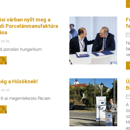
ósi várban nyílt meg a
F
di Porcelánmanufaktúra
f
tása
 10. 15.
Na
ba
di porcelán hungarikum.
va
B
ség a Hősöknek!
Ú
B
 10. 07.
 6-ai megemlékezés Pécsen
A 
B
ös
sz
Ma
ag