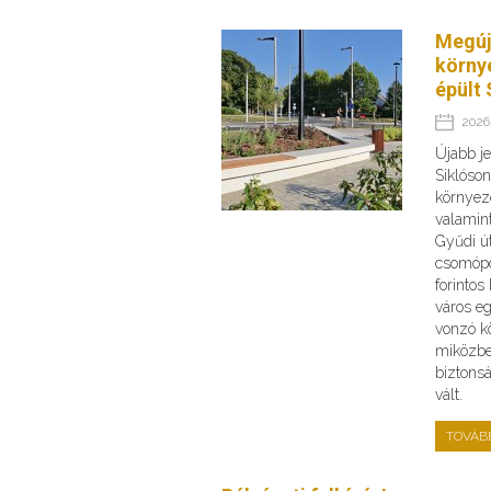
Megúj
körny
épült 
2026.
Újabb je
Siklóson
környeze
valamint
Gyűdi ú
csomópo
forinto
város e
vonzó kö
miközbe
biztons
vált.
TOVÁB