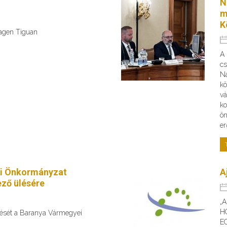
N
m
K
wagen Tiguan
A
cs
Na
kö
vá
ko
ön
er
i Önkormányzat
A
ző ülésére
„
H
ülését a Baranya Vármegyei
E