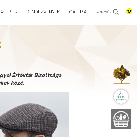
SZTÉSEK
RENDEZVÉNYEK
GALÉRIA
Keresés
z
K
yei Értéktár Bizottsága
ékek közé.
B
B