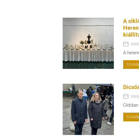
A sikl
Heren
kiállí
2025.
A heren
TOVÁB
Dicső
2025.
Október
TOVÁB