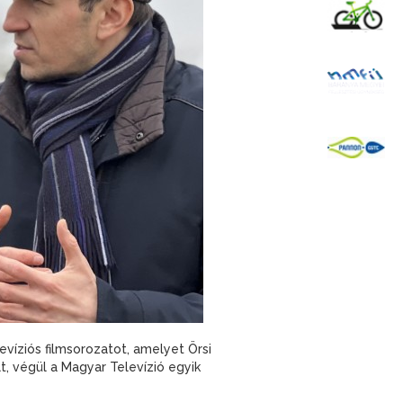
K
B
P
víziós filmsorozatot, amelyet Örsi
t, végül a Magyar Televízió egyik