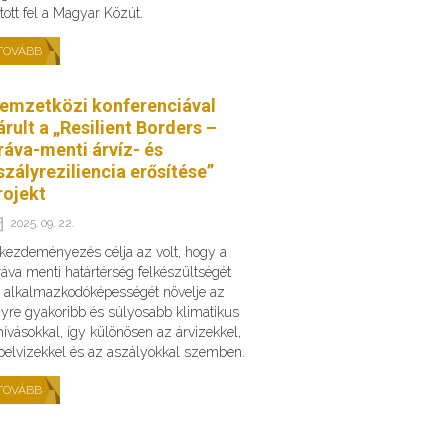
ított fel a Magyar Közút.
TOVÁBB
emzetközi konferenciával
árult a „Resilient Borders –
ráva-menti árvíz- és
szályreziliencia erősítése”
rojekt
2025. 09. 22.
kezdeményezés célja az volt, hogy a
áva menti határtérség felkészültségét
 alkalmazkodóképességét növelje az
yre gyakoribb és súlyosabb klimatikus
hívásokkal, így különösen az árvizekkel,
belvizekkel és az aszályokkal szemben.
TOVÁBB