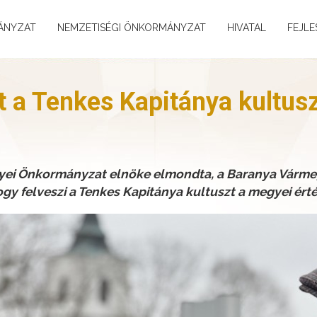
ÁNYZAT
NEMZETISÉGI ÖNKORMÁNYZAT
HIVATAL
FEJLE
t a Tenkes Kapitánya kultus
gyei Önkormányzat elnöke elmondta, a Baranya Vármeg
gy felveszi a Tenkes Kapitánya kultuszt a megyei ért