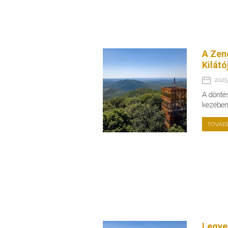
A Zeng
Kilátó
2025.
A dönté
kezében 
TOVÁB
Legye