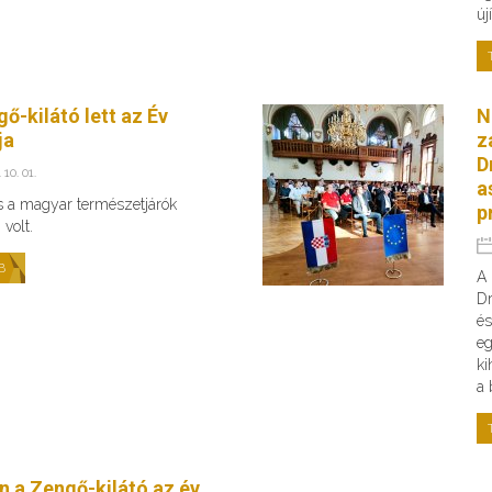
új
ő-kilátó lett az Év
N
ja
z
D
 10. 01.
a
s a magyar természetjárók
p
volt.
B
A 
Dr
és
eg
ki
a 
n a Zengő-kilátó az év