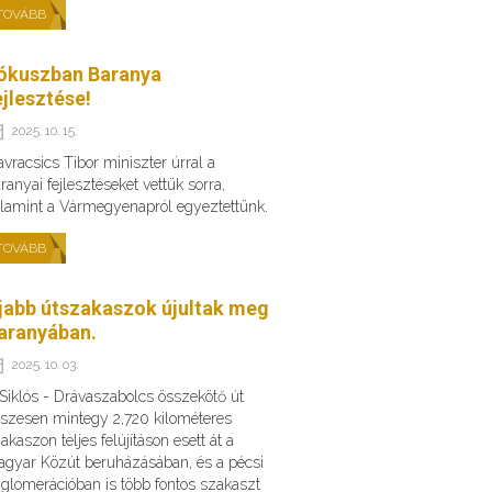
TOVÁBB
ókuszban Baranya
ejlesztése!
2025. 10. 15.
vracsics Tibor miniszter úrral a
ranyai fejlesztéseket vettük sorra,
lamint a Vármegyenapról egyeztettünk.
TOVÁBB
jabb útszakaszok újultak meg
aranyában.
2025. 10. 03.
Siklós - Drávaszabolcs összekötő út
szesen mintegy 2,720 kilométeres
akaszon teljes felújításon esett át a
gyar Közút beruházásában, és a pécsi
glomerációban is több fontos szakaszt