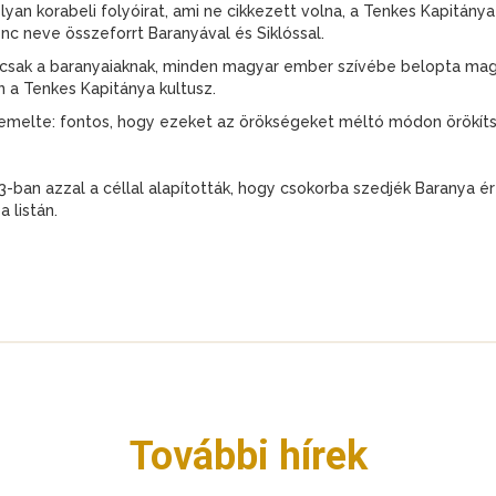
lyan korabeli folyóirat, ami ne cikkezett volna, a Tenkes Kapitánya 
c neve összeforrt Baranyával és Siklóssal.
sak a baranyaiaknak, minden magyar ember szívébe belopta magát
n a Tenkes Kapitánya kultusz.
iemelte: fontos, hogy ezeket az örökségeket méltó módon örökít
-ban azzal a céllal alapították, hogy csokorba szedjék Baranya ér
a listán.
További hírek