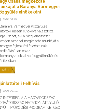
agy Csaba megkezdte
unkáját a Baranya Vármegyei
özgyűlés elnökeként
2026. 07. 16.
 Baranya Vármegyei Közgyűlés
ütörtöki ülésén elnökévé választotta
gy Csabát, aki a megválasztását
vetően azonnal megkezdte munkáját a
rmegye fejlesztési feladatainak
ordinálásában és az
kormányzatokkal való együttműködés
ősítésében
TOVÁBB
jánlattételi Felhívás
2026. 02. 16.
AZ INTERREG V-A MAGYARORSZÁG-
ORVÁTORSZÁG HATÁRON ÁTNYÚLÓ
GYÜTTMŰKÖDÉSI PROGRAM NETGEO