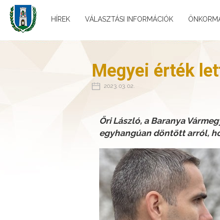
HÍREK
VÁLASZTÁSI INFORMÁCIÓK
ÖNKORM
Megyei érték let
2023. 03. 02.
Őri László, a Baranya Várme
egyhangúan döntött arról, ho