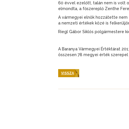
60 évvel ezelőtt, talán nem is volt o
elmondta, a főszereplő Zenthe Feren
A vármegyei elnök hozzátette nem c
a nemzeti értékek közé is felkerüljö
Riegl Gábor Siklós polgármestere k
A Baranya Vármegyei Értéktárat 2013
összesen 78 megyei érték szerepel 
VISSZA