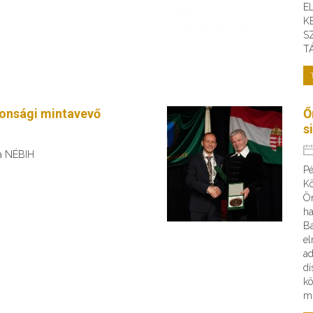
E
K
S
T
tonsági mintavevő
Ő
s
 a NÉBIH
Pé
Kö
Ön
ha
B
el
ad
dí
kö
mi