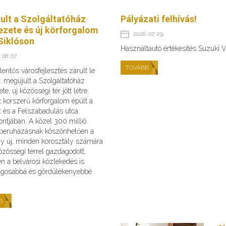
ult a Szolgáltatóház
Pályázati felhívás!
ezete és új körforgalom
2026. 07. 29.
Siklóson
Használtautó értékesítés Suzuki V
 08. 07.
TOVÁBB
lentős városfejlesztés zárult le
: megújult a Szolgáltatóház
te, új közösségi tér jött létre,
 korszerű körforgalom épült a
t és a Felszabadulás utca
ntjában. A közel 300 millió
s beruházásnak köszönhetően a
gy új, minden korosztály számára
zösségi térrel gazdagodott,
n a belvárosi közlekedés is
ágosabbá és gördülékenyebbé
B