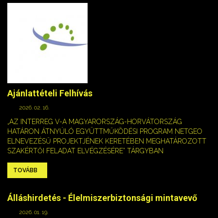
Ajánlattételi Felhívás
2026. 02. 16.
„AZ INTERREG V-A MAGYARORSZÁG-HORVÁTORSZÁG
HATÁRON ÁTNYÚLÓ EGYÜTTMŰKÖDÉSI PROGRAM NETGEO
ELNEVEZÉSŰ PROJEKTJÉNEK KERETÉBEN MEGHATÁROZOTT
SZAKÉRTŐI FELADAT ELVÉGZÉSÉRE” TÁRGYBAN
TOVÁBB
Álláshirdetés - Élelmiszerbiztonsági mintavevő
2026. 01. 19.