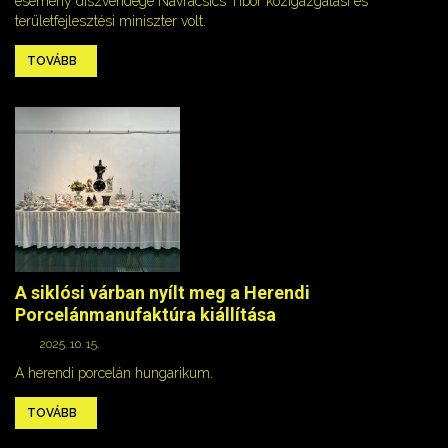
esemény díszvendége Navracsics Tibor közigazgatási és
területfejlesztési miniszter volt.
TOVÁBB
A siklósi várban nyílt meg a Herendi
Porcelánmanufaktúra kiállítása
2025. 10. 15.
A herendi porcelán hungarikum.
TOVÁBB