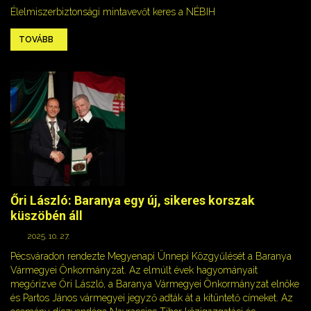
Élelmiszerbiztonsági mintavevőt keres a NÉBIH
TOVÁBB
Őri László: Baranya egy új, sikeres korszak
küszöbén áll
2025. 10. 27.
Pécsváradon rendezte Megyenapi Ünnepi Közgyűlését a Baranya
Vármegyei Önkormányzat. Az elmúlt évek hagyományait
megőrizve Őri László, a Baranya Vármegyei Önkormányzat elnöke
és Partos János vármegyei jegyző adták át a kitüntető címeket. Az