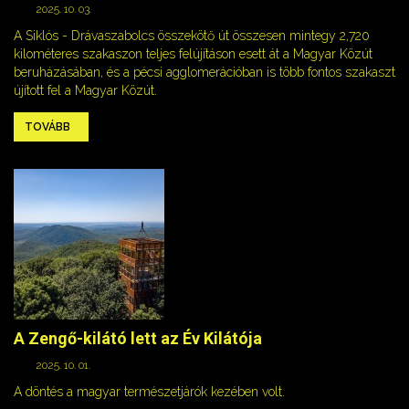
2025. 10. 03.
A Siklós - Drávaszabolcs összekötő út összesen mintegy 2,720
kilométeres szakaszon teljes felújításon esett át a Magyar Közút
beruházásában, és a pécsi agglomerációban is több fontos szakaszt
újított fel a Magyar Közút.
TOVÁBB
A Zengő-kilátó lett az Év Kilátója
2025. 10. 01.
A döntés a magyar természetjárók kezében volt.