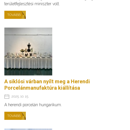
területfejlesztési miniszter volt.
TOVÁBB
A siklósi várban nyílt meg a Herendi
Porcelánmanufaktúra kiállítása
2025. 10. 15.
A herendi porcelán hungarikum.
TOVÁBB