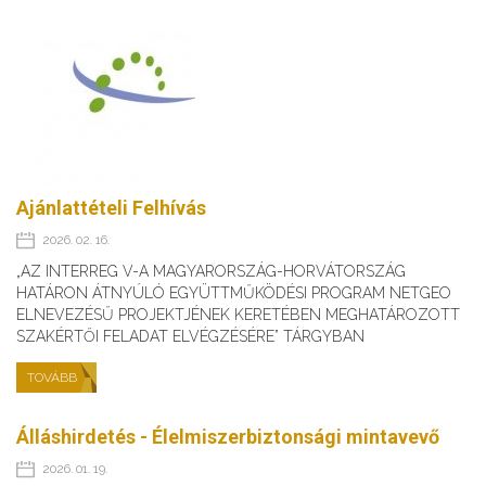
Ajánlattételi Felhívás
2026. 02. 16.
„AZ INTERREG V-A MAGYARORSZÁG-HORVÁTORSZÁG
HATÁRON ÁTNYÚLÓ EGYÜTTMŰKÖDÉSI PROGRAM NETGEO
ELNEVEZÉSŰ PROJEKTJÉNEK KERETÉBEN MEGHATÁROZOTT
SZAKÉRTŐI FELADAT ELVÉGZÉSÉRE” TÁRGYBAN
TOVÁBB
Álláshirdetés - Élelmiszerbiztonsági mintavevő
2026. 01. 19.