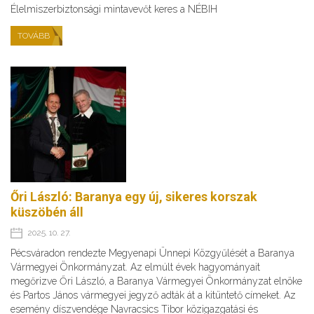
Élelmiszerbiztonsági mintavevőt keres a NÉBIH
TOVÁBB
Őri László: Baranya egy új, sikeres korszak
küszöbén áll
2025. 10. 27.
Pécsváradon rendezte Megyenapi Ünnepi Közgyűlését a Baranya
Vármegyei Önkormányzat. Az elmúlt évek hagyományait
megőrizve Őri László, a Baranya Vármegyei Önkormányzat elnöke
és Partos János vármegyei jegyző adták át a kitüntető címeket. Az
esemény díszvendége Navracsics Tibor közigazgatási és