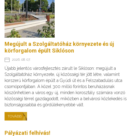
Megújult a Szolgáltatóház környezete és új
körforgalom épült Siklóson
2026. 08. 07.
Újabb jelentős városfejlesztés zárult le Siklóson: megújult a
Szolgáltatóház környezete, új közösségi tér jött létre, valamint
korszerű körforgalom épült a Gyűdi út és a Felszabadulás utca
csomópontjában. A közel 300 millió forintos beruházásnak
köszönhetően a város egy új, minden korosztály számára vonzó
közösségi térrel gazdagodott, miközben a belvárosi közlekedés is
biztonságosabbá és gördülékenyebbé vált.
TOVÁBB
Pályázati felhívás!