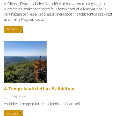
A Siklós - Drávaszabolcs összekötő út összesen mintegy 2,720
kilométeres szakaszon teljes felújításon esett át a Magyar Közút
beruházásában, és a pécsi agglomerációban is több fontos szakaszt
újított fel a Magyar Közút.
TOVÁBB
A Zengő-kilátó lett az Év Kilátója
2025. 10. 01.
A döntés a magyar természetjárók kezében volt.
TOVÁBB