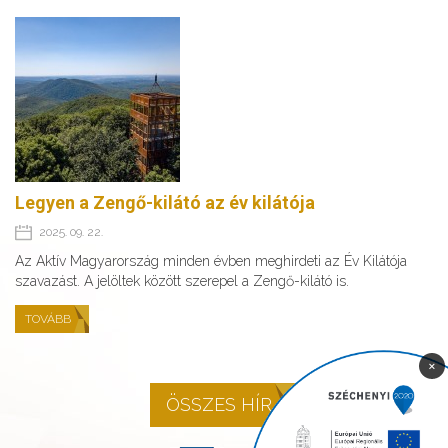
Legyen a Zengő-kilátó az év kilátója
2025. 09. 22.
Az Aktív Magyarország minden évben meghirdeti az Év Kilátója
szavazást. A jelöltek között szerepel a Zengő-kilátó is.
TOVÁBB
×
ÖSSZES HÍR