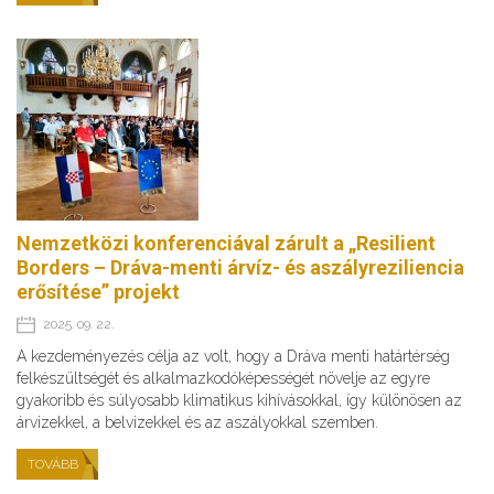
Nemzetközi konferenciával zárult a „Resilient
Borders – Dráva-menti árvíz- és aszályreziliencia
erősítése” projekt
2025. 09. 22.
A kezdeményezés célja az volt, hogy a Dráva menti határtérség
felkészültségét és alkalmazkodóképességét növelje az egyre
gyakoribb és súlyosabb klimatikus kihívásokkal, így különösen az
árvizekkel, a belvizekkel és az aszályokkal szemben.
TOVÁBB